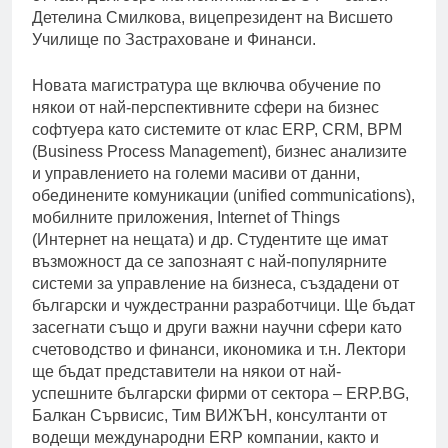
Детелина Смилкова, вицепрезидент на Висшето
Училище по Застраховане и Финанси.
Новата магистратура ще включва обучение по
някои от най-перспективните сфери на бизнес
софтуера като системите от клас ERP, CRM, BPM
(Business Process Management), бизнес анализите
и управлението на големи масиви от данни,
обединените комуникации (unified communications),
мобилните приложения, Internet of Things
(Интернет на нещата) и др. Студентите ще имат
възможност да се запознаят с най-популярните
системи за управление на бизнеса, създадени от
български и чуждестранни разработчици. Ще бъдат
засегнати също и други важни научни сфери като
счетоводство и финанси, икономика и т.н. Лектори
ще бъдат представители на някои от най-
успешните български фирми от сектора – ERP.BG,
Балкан Сървисис, Тим ВИЖЪН, консултанти от
водещи международни ERP компании, както и