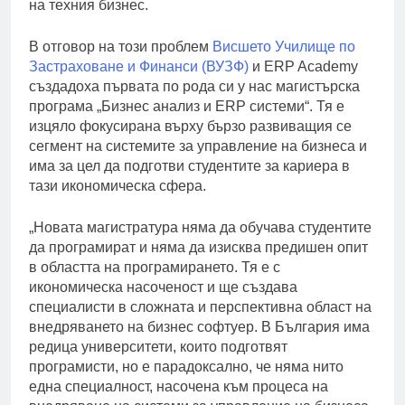
на техния бизнес.
В отговор на този проблем
Висшето Училище по
Застраховане и Финанси (ВУЗФ)
и ERP Academy
създадоха първата по рода си у нас магистърска
програма „Бизнес анализ и ERP системи“. Тя е
изцяло фокусирана върху бързо развиващия се
сегмент на системите за управление на
бизнеса и
има за цел да подготви студентите за кариера в
тази икономическа сфера.
„Новата магистратура няма да обучава студентите
да програмират и няма да изисква предишен опит
в областта на програмирането. Тя е с
икономическа насоченост и ще създава
специалисти в сложната и перспективна област на
внедряването на бизнес софтуер. В България има
редица университети, които подготвят
програмисти, но е парадоксално, че няма нито
една специалност, насочена към процеса на