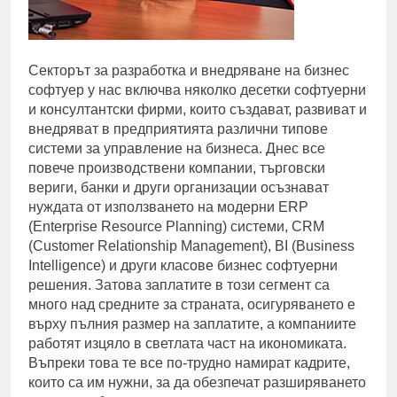
Секторът за разработка и внедряване на бизнес
софтуер у нас включва няколко десетки софтуерни
и консултантски фирми, които създават, развиват и
внедряват в предприятията различни типове
системи за управление на бизнеса. Днес все
повече производствени компании, търговски
вериги, банки и други организации осъзнават
нуждата от използването на модерни ERP
(Enterprise Resource Planning) системи, CRM
(Customer Relationship Management), BI (Business
Intelligence) и други класове бизнес софтуерни
решения. Затова заплатите в този сегмент са
много над средните за страната, осигуряването е
върху пълния размер на заплатите, а компаниите
работят изцяло в светлата част на икономиката.
Въпреки това те все по-трудно намират кадрите,
които са им нужни, за да обезпечат разширяването