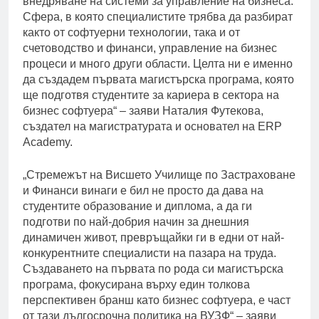
внедряване на системи за управление на бизнеса.
Сфера, в която специалистите трябва да разбират
както от софтуерни технологии, така и от
счетоводство и финанси, управление на бизнес
процеси и много други области. Целта ни е именно
да създадем първата магистърска програма, която
ще подготвя студентите за кариера в сектора на
бизнес софтуера“ – заяви Наталия Футекова,
създател на магистратурата и основател на ERP
Academy.
„Стремежът на Висшето Училище по Застраховане
и Финанси винаги е бил не просто да дава на
студентите образование и диплома, а да ги
подготви по най-добрия начин за днешния
динамичен живот, превръщайки ги в едни от най-
конкурентните специалисти на пазара на труда.
Създаването на първата по рода си магистърска
програма, фокусирана върху един толкова
перспективен бранш като бизнес софтуера, е част
от тази дългосрочна политика на ВУЗФ“ – заяви