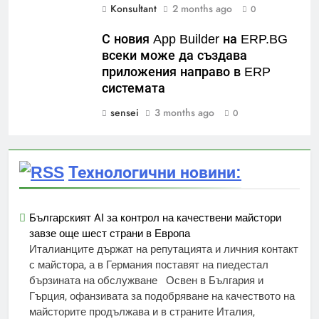
Konsultant
2 months ago
0
С новия App Builder на ERP.BG
всеки може да създава
приложения направо в ERP
системата
sensei
3 months ago
0
Технологични новини:
Българският AI за контрол на качествени майстори
завзе още шест страни в Европа
Италианците държат на репутацията и личния контакт
с майстора, а в Германия поставят на пиедестал
бързината на обслужване Освен в България и
Гърция, офанзивата за подобряване на качеството на
майсторите продължава и в страните Италия,