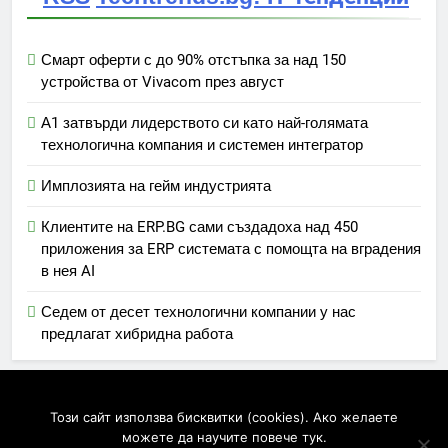
Смарт оферти с до 90% отстъпка за над 150
устройства от Vivacom през август
А1 затвърди лидерството си като най-голямата
технологична компания и системен интегратор
Имплозията на гейм индустрията
Клиентите на ERP.BG сами създадоха над 450
приложения за ERP системата с помощта на вградения
в нея AI
Седем от десет технологични компании у нас
предлагат хибридна работа
Newsmatic - News WordPress Theme 2026. Powered By
Този сайт използва бисквитки (cookies). Ако желаете
.
BlazeThemes
можете да научите повече тук.