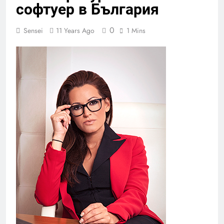
софтуер в България
0
Sensei
11 Years Ago
1 Mins