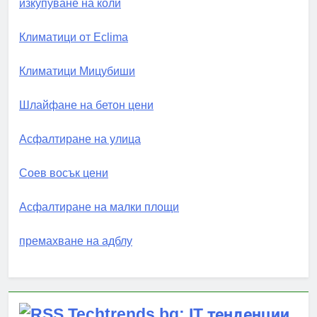
изкупуване на коли
Климатици от Eclima
Климатици Мицубиши
Шлайфане на бетон цени
Асфалтиране на улица
Соев восък цени
Асфалтиране на малки площи
премахване на адблу
Techtrends.bg: IT тенденции