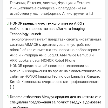
Германия, Естония, Австрия, Франция и Естония.
Инициативата е българска и благодарение на
изработена у нас платформа с AI инструменти […]
HONOR пренася кино технологиите на ARRI в
мобилното творчество на събитието Imaging
Technology Launch
Технологичният гигант представи своята иновативната
система AiMAGE с архитектура „чип-устройство-
облак“, обяви съвместна технологична лаборатория с
ARRI и интегрира ARRI LogC3, ARRI Wide Gamut 3 и
ARRI Looks в своя HONOR Robot Phone
HONOR представи най-новите си технологии за
мобилни изображения по време на емблематичното си
събитие HONOR Imaging Technology Launch в Хъндян,
Китай. Компанията очерта ясно как професионалните
[…]
Dreame отбелязва Международния ден на котката със
специални предложения за по-чист въздух в домовете
с любимци