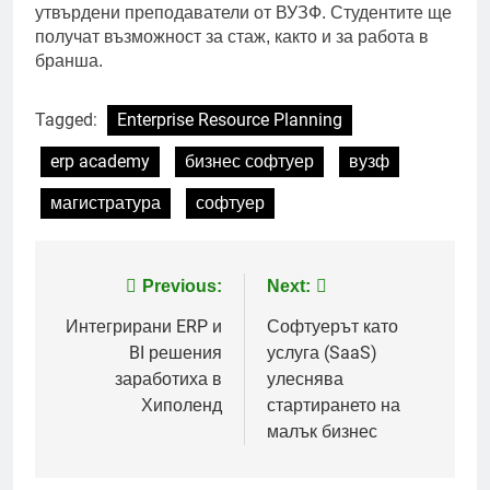
утвърдени преподаватели от ВУЗФ. Студентите ще
получат възможност за стаж, както и за работа в
бранша.
Tagged:
Enterprise Resource Planning
erp academy
бизнес софтуер
вузф
магистратура
софтуер
Post
Previous:
Next:
navigation
Интегрирани ERP и
Софтуерът като
BI решения
услуга (SaaS)
заработиха в
улеснява
Хиполенд
стартирането на
малък бизнес