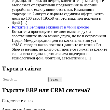
седмица, от петък до неделя, клиентите ще могат да се
възползват от атрактивни предложения за избрани
устройства с ексклузивни отстъпки. Кампанията
стартира на 7 август с първата седмична оферта, която
носи до 100 евро | 195.58 лв. отстъпка при покупка в
брой […]
Котките в България заживяват в умни домове
Котките са прословути с независимия си дух, а
собствениците им са всичко друго, но не и безразлични.
Преди Международния ден на котката на 8 август
eMAG споделя какво показват данните от техния Pet
Shop за начина, по който българите се грижат за котките
си – и тази година картината има подчертано
технологичен фон. Фонтани, автоматични […]
Търси в сайта:
Search
for:
Търсите ERP или CRM система?
Свържете се с нас:
Александър Александров