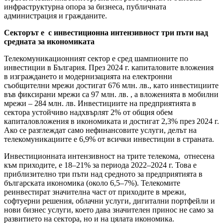
инфраструктурна опора за бизнеса, публичната
администрация и гражданите.
Секторът е
с инвестиционна интензивност три пъти над
средната за икономиката
Телекомуникационният сектор е сред шампионите по
инвестиции в България. През 2024 г. капиталовите вложения
в изграждането и модернизацията на електронни
съобщителни мрежи достигат 676 млн. лв., като инвестициите
във фиксирани мрежи са 97 млн. лв. , а вложенията в мобилни
мрежи – 284 млн. лв. Инвестициите на предприятията в
сектора устойчиво надхвърлят 2% от общия обем
капиталовложения в икономиката и достигат 2,3% през 2024 г.
Ако се разглеждат само нефинансовите услуги, делът на
телекомуникациите е 6,9% от всички инвестиции в страната.
Инвестиционната интензивност на трите телекома, отнесена
към приходите, е 18–21% за периода 2022–2024 г. Това е
приблизително три пъти над средното за предприятията в
българската икономика (около 6,5–7%). Телекомите
реинвестират значителна част от приходите в мрежи,
софтуерни решения, облачни услуги, дигитални портфейли и
нови бизнес услуги, което дава значителен принос не само за
развитието на сектора, но и на цялата икономика.