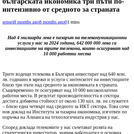
българската икономика три пъти по-
интензивно от средното за страната
sensei
8 months ago
8 months ago
0
1 mins
Над 4 милиарда лева е пазарът на телекомуникационни
услуги у нас за 2024 година, 642 000 000 лева са
инвестициите на трите телекома, които осигуряват над
10 000 работни места
Трите водещи телекома в България инвестират над 640 млн.
лв. годишно в мрежи и услуги с интензитет на инвестициите
близо три пъти над средното за икономиката в страната.
Същевременно те осигуряват над 10 000 високоплатени
работни места. В резултат производителността в сектора
достига добавена стойност от около 130 хил. лв. на служител
– близо една четвърт над средното за ИКТ сектора. Това сочи
нов доклад на Института за пазарна икономика, изготвен по
поръчка на Алианса на технологичната индустрия у нас.
Според доклада телекомите у нас съчетават ролята на
стратегически инвеститор, значим работодател и основна