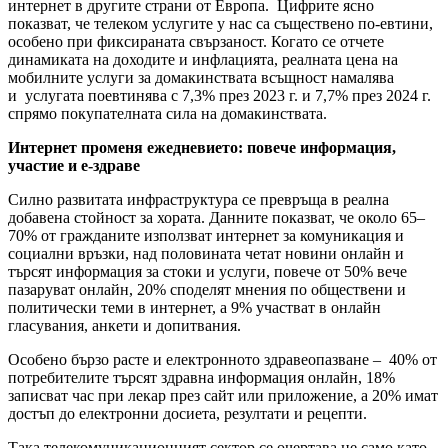
интернет в другите страни от Европа. Цифрите ясно
показват, че телеком услугите у нас са съществено по-евтини,
особено при фиксираната свързаност. Когато се отчете
динамиката на доходите и инфлацията, реалната цена на
мобилните услуги за домакинствата всъщност намалява
и услугата поевтинява с 7,3% през 2023 г. и 7,7% през 2024 г.
спрямо покупателната сила на домакинствата.
Интернет променя ежедневието: повече информация,
участие и е-здраве
Силно развитата инфраструктура се превръща в реална
добавена стойност за хората. Данните показват, че около 65–
70% от гражданите използват интернет за комуникация и
социални връзки, над половината четат новини онлайн и
търсят информация за стоки и услуги, повече от 50% вече
пазаруват онлайн, 20% споделят мнения по обществени и
политически теми в интернет, а 9% участват в онлайн
гласувания, анкети и допитвания.
Особено бързо расте и електронното здравеопазване – 40% от
потребителите търсят здравна информация онлайн, 18%
записват час при лекар през сайт или приложение, а 20% имат
достъп до електронни досиета, резултати и рецепти.
Така телекомуникационният сектор се очертава не само като