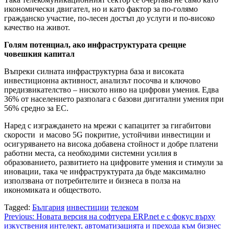
икономически двигател, но и като фактор за по-голямо
гражданско участие, по-лесен достъп до услуги и по-високо
качество на живот.
Голям потенциал, ако инфраструктурата срещне
човешкия капитал
Въпреки силната инфраструктурна база и високата
инвестиционна активност, анализът посочва и ключово
предизвикателство – ниското ниво на цифрови умения. Едва
36% от населението разполага с базови дигитални умения при
56% средно за ЕС.
Наред с изграждането на мрежи с капацитет за гигабитови
скорости и масово 5G покритие, устойчиви инвестиции и
осигуряването на висока добавена стойност и добре платени
работни места, са необходими системни усилия в
образованието, развитието на цифровите умения и стимули за
иновации, така че инфраструктурата да бъде максимално
използвана от потребителите и бизнеса в полза на
икономиката и обществото.
Tagged:
България
инвестиции
телеком
Post
Previous:
Новата версия на софтуера ERP.net е с фокус върху
изкуствения интелект, автоматизацията и прехода към бизнес