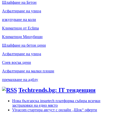
Шлайфане на Бетон
Асфалтиране на улица
изкупуване на коли
Климатици от Eclima
Климатици Мицубиши
Шлайфане на бетон цени
Асфалтиране на улица
Соев восък цени
Асфалтиране на малки площи
премахване на адблу
Techtrends.bg: IT тенденции
Нова българска insurtech платформа събира всички
застраховки на едно място
Vivacom стартира август с онлайн „Шок“ оферти