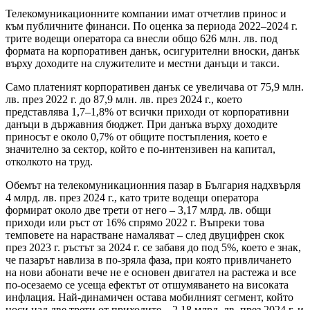
Телекомуникационните компании имат отчетлив принос и
към публичните финанси. По оценка за периода 2022–2024 г.
трите водещи оператора са внесли общо 626 млн. лв. под
формата на корпоративен данък, осигурителни вноски, данък
върху доходите на служителите и местни данъци и такси.
Само платеният корпоративен данък се увеличава от 75,9 млн.
лв. през 2022 г. до 87,9 млн. лв. през 2024 г., което
представлява 1,7–1,8% от всички приходи от корпоративни
данъци в държавния бюджет. При данъка върху доходите
приносът е около 0,7% от общите постъпления, което е
значително за сектор, който е по-интензивен на капитал,
отколкото на труд.
Обемът на телекомуникационния пазар в България надхвърля
4 млрд. лв. през 2024 г., като трите водещи оператора
формират около две трети от него – 3,17 млрд. лв. общи
приходи или ръст от 16% спрямо 2022 г. Въпреки това
темповете на нарастване намаляват – след двуцифрен скок
през 2023 г. ръстът за 2024 г. се забавя до под 5%, което е знак,
че пазарът навлиза в по-зряла фаза, при която привличането
на нови абонати вече не е основен двигател на растежа и все
по-осезаемо се усеща ефектът от отшумяването на високата
инфлация. Най-динамичен остава мобилният сегмент, който
носи над две трети от приходите – 2,18 млрд. лв. през 2024 г. и