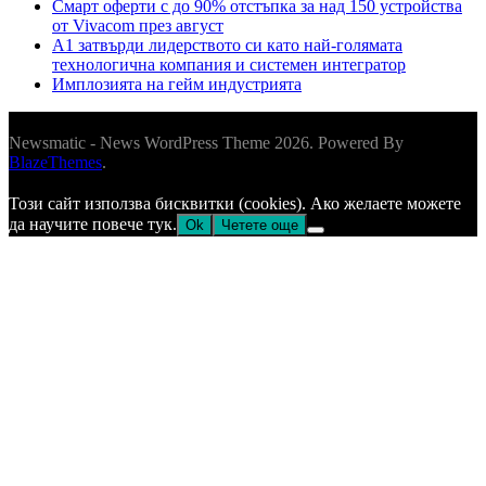
Смарт оферти с до 90% отстъпка за над 150 устройства
от Vivacom през август
А1 затвърди лидерството си като най-голямата
технологична компания и системен интегратор
Имплозията на гейм индустрията
Newsmatic - News WordPress Theme 2026. Powered By
BlazeThemes
.
Този сайт използва бисквитки (cookies). Ако желаете можете
да научите повече тук.
Ok
Четете още