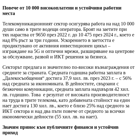
Повече от 10 000 високоплатени и устойчиви работни
места
Телекомуникационният сектор осигурява работа на над 10 000
души само в трите водещи оператора. Броят на заетите при
тях нараства от 9650 през 2022 г. до 10 475 през 2024 г., което е
над 8% ръст за три години. Ускорението в заетостта е
продиктувано от активния инвестиционен цикъл –
изграждане на 5G и оптични мрежи, разширяване на центрове
за обслужване, развой и ИКТ решения за бизнеса.
Секторът предлага и значително по-високи възнаграждения от
средните за страната. Средната годишна работна заплата в
„Далекосъобщения“ достига 37,9 хил. лв. през 2023 г. – с 56%
над средната за икономиката. В дейностите, свързани с
безжични комуникации, средната заплата надхвърля 42 хил.
лв. годишно. Това е резултат от високата производителност
на труда в трите телекома, като добавената стойност на един
нает достига 130 хил. лв., което е близо 25% над средното за
ИКТ сектора и над два пъти повече от средното за всички
икономически дейности (55 хил. лв. на нает).
Значим принос към публичните финанси и устойчив
приход