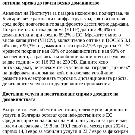
оптична мрежа до почти всяко домакинство
Анализът на Института за пазарна икономика подчертава, че
България вече разполага с инфраструктура, която я поставя
сред добре подготвените за цифровото десетилетие държави.
Покритието с оптика до дома (FTTP) достига 90,4% от
домакинствата при средно 69,2% в ЕС. Мрежите с много
висок капацитет (VHCN), включително оптика и DOCSIS 3.1,
обхващат 90,3% от домакинствата при 82,5% средно за ЕС. 5G
мрежите покриват над 80% от домакинствата и над 90% от
населението, а трафикът на мобилни данни почти се удвоява
за две години – от 116 PB на 230 PB. Данните ясно
потвърждават, че телекомите са успели да изградят „гръбнак“
на цифровата икономика, който позволява устойчиво
развитие на електронната търговия, дистанционната работа,
дигиталните услуги и индустриалните приложения.
Достъпни услуги и поевтиняване спрямо доходите на
домакинствата
Въпреки големия обем инвестиции, телекомуникационните
услуги в България остават сред най-достъпните в ЕС.
Средният приход на абонат на мобилни услуги за трите най-
големи оператора е 19,8 лв. (10,1 евро) на месец през 2024 г.,
спрямо 14,8 евро за мобилни услуги и 23,7 евро за фиксиран