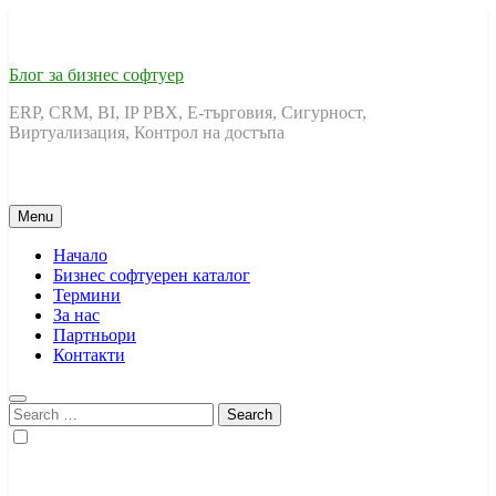
Skip
to
content
Блог за бизнес софтуер
ERP, CRM, BI, IP PBX, Е-търговия, Сигурност,
Виртуализация, Контрол на достъпа
Menu
Начало
Бизнес софтуерен каталог
Термини
За нас
Партньори
Контакти
Search
for: