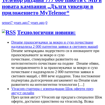
новата кампания „Дълги уикенди в
приложението MyTelenor“
sensei
7 years ago
7 years ago
0
Технологични новини:
Dreame прахосмукачки за мокро и сухо почистване
надхвърлиха 2 000 патентни заявки в световен мащаб
Dreame затвърждава лидерството си в иновациите при
прахосмукачките за мокро и сухо
почистване, стимулирайки развитието на
интелигентното почистване на подове Dreame обяви,
че направлението ѝ за прахосмукачки за мокро и сухо
почистване е надхвърлило 2 000 патентни заявки в
световен мащаб, с 800 вече издадени. Това постижение
подчертава дългосрочния ангажимент на Dreame към
развитието на интелигентни технологии […]
Vivacom стартира с изненадващи Шок оферти през
август онлайн
През целия август Vivacom ще предлага специални Шок
оферти, достъпни единствено на vivacom.bg. Всяка