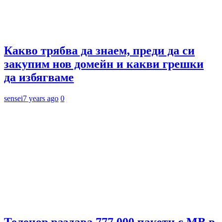
Какво трябва да знаем, преди да си
закупим нов домейн и какви грешки
да избягваме
sensei
7 years ago
0
Теленор раздава 777 000 пакети с МВ в