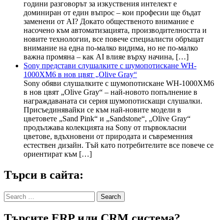
години разговорът за изкуствения интелект е
доминиран от един въпрос – кои професии ще бъдат
заменени от AI? Докато общественото внимание е
насочено към автоматизацията, производителността и
новите технологии, все повече специалисти обръщат
внимание на една по-малко видима, но не по-малко
важна промяна – как AI влияе върху начина, […]
Sony представи слушалките с шумопотискане WH-
1000XM6 в нов цвят „Olive Gray“
Sony обяви слушалките с шумопотискане WH-1000XM6
в нов цвят „Olive Gray“ – най-новото попълнение в
награждаваната си серия шумопотискащи слушалки.
Присъединявайки се към най-новите модели в
цветовете „Sand Pink“ и „Sandstone“, „Olive Gray“
продължава колекцията на Sony от първокласни
цветове, вдъхновени от природата и съвременния
естествен дизайн. Тъй като потребителите все повече се
ориентират към […]
Търси в сайта:
Search
for:
Търсите ERP или CRM система?