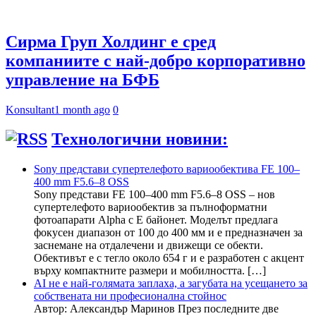
Сирма Груп Холдинг е сред
компаниите с най-добро корпоративно
управление на БФБ
Konsultant
1 month ago
0
Технологични новини:
Sony представи супертелефото вариообектива FE 100–
400 mm F5.6–8 OSS
Sony представи FE 100–400 mm F5.6–8 OSS – нов
супертелефото вариообектив за пълноформатни
фотоапарати Alpha с E байонет. Моделът предлага
фокусен диапазон от 100 до 400 мм и е предназначен за
заснемане на отдалечени и движещи се обекти.
Обективът е с тегло около 654 г и е разработен с акцент
върху компактните размери и мобилността. […]
AI не е най-голямата заплаха, а загубата на усещането за
собствената ни професионална стойнос
Автор: Александър Маринов През последните две