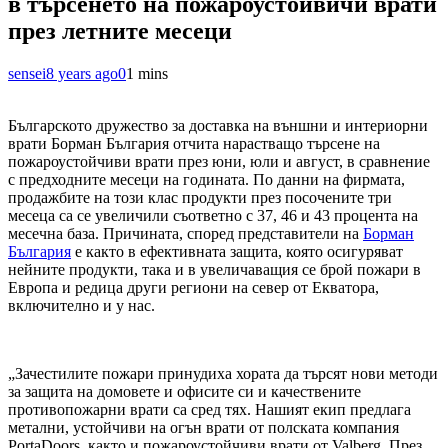
в търсенето на пожароустойвичи врати
през летните месеци
sensei
8 years ago
0
1 mins
Българското дружество за доставка на външни и интериорни
врати Борман България отчита нарастващо търсене на
пожароустойчиви врати през юни, юли и август, в сравнение
с предходните месеци на годината. По данни на фирмата,
продажбите на този клас продукти през посочените три
месеца са се увеличили съответно с 37, 46 и 43 процента на
месечна база. Причината, според представители на
Борман
България
е както в ефективната защита, която осигуряват
нейните продукти, така и в увеличаващия се брой пожари в
Европа и редица други региони на север от Екватора,
включително и у нас.
„Зачестилите пожари принудиха хората да търсят нови методи
за защита на домовете и офисите си и качествените
противопожарни врати са сред тях. Нашият екип предлага
метални, устойчиви на огън врати от полската компания
PortaDoors, както и пожароустойчиви врати от Valberg. През