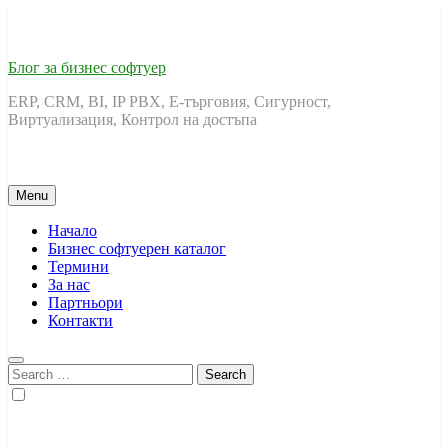
Skip
to
content
Блог за бизнес софтуер
ERP, CRM, BI, IP PBX, Е-търговия, Сигурност,
Виртуализация, Контрол на достъпа
Menu
Начало
Бизнес софтуерен каталог
Термини
За нас
Партньори
Контакти
Search
for: