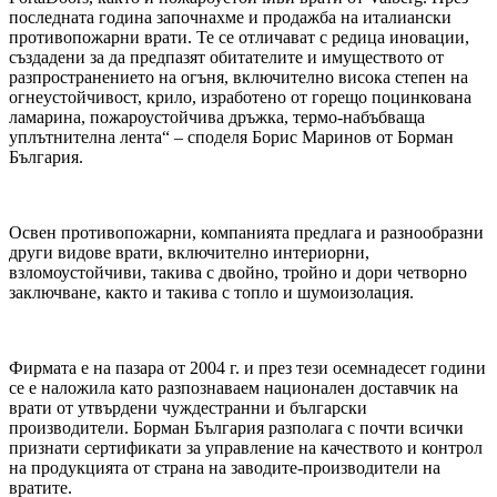
последната година започнахме и продажба на италиански
противопожарни врати. Те се отличават с редица иновации,
създадени за да предпазят обитателите и имуществото от
разпространението на огъня, включително висока степен на
огнеустойчивост, крило, изработено от горещо поцинкована
ламарина, пожароустойчива дръжка, термо-набъбваща
уплътнителна лента“ – споделя Борис Маринов от Борман
България.
Освен противопожарни, компанията предлага и разнообразни
други видове врати, включително интериорни,
взломоустойчиви, такива с двойно, тройно и дори четворно
заключване, както и такива с топло и шумоизолация.
Фирмата е на пазара от 2004 г. и през тези осемнадесет години
се е наложила като разпознаваем национален доставчик на
врати от утвърдени чуждестранни и български
производители. Борман България разполага с почти всички
признати сертификати за управление на качеството и контрол
на продукцията от страна на заводите-производители на
вратите.