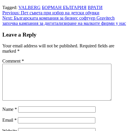
Tagged:
VALBERG
БОРМАН БЪЛГАРИЯ
ВРАТИ
Post
Previous:
Пет съвета при избор на детски обувки
Next:
Българската компания за бизнес софтуер Gravitech
navigation
започва кампания за дигитализиране на малките фирми у нас
Leave a Reply
Your email address will not be published.
Required fields are
marked
*
Comment
*
Name
*
Email
*
Website