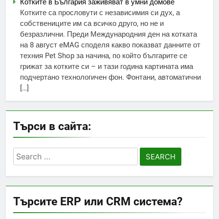
Котките в България заживяват в умни домове
Котките са прословути с независимия си дух, а
собствениците им са всичко друго, но не и
безразлични. Преди Международния ден на котката
на 8 август eMAG споделя какво показват данните от
техния Pet Shop за начина, по който българите се
грижат за котките си – и тази година картината има
подчертано технологичен фон. Фонтани, автоматични
[…]
Търси в сайта:
Search
for:
Търсите ERP или CRM система?