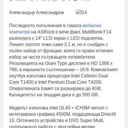
Александър Александров
Последното попълнение в гамата
мобилни
компютри
на ASRock е вече факт. MultiBook F14
разполага с 14” LCD екран с LED подсветка.
Лекият лаптоп тежи само 2.1 кг, но е снабден с
пълен набор от функции, което го прави отличен
избор за често пътуващите потребители.
Резолюцията на Glare Type дисплея е HD 1366 x
768, а екранното съотношение – 16:9. Компактният
ноутбук използва процесори Intel Celeron Dual
Core T1400 и Intel Pentium Dual Core T4200.
Оперативната памет се разширява до 4GB.
Капацитетът на
твърдия диск е до 500 GB.
Моделът използва Intel GL40 + ICH9M чипсет с
интегрирана графика 4500М, поддържаща DirectX
10. Оптичното устройство е DVD Super Multi,
поддържащо работа с двуслойни медии.