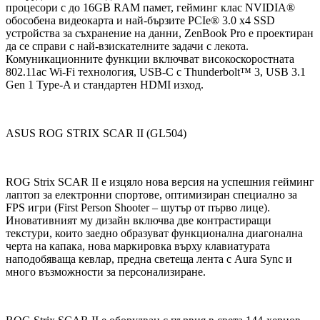
процесори с до 16GB RAM памет, гейминг клас NVIDIA®
обособена видеокарта и най-бързите PCIe® 3.0 x4 SSD
устройства за съхранение на данни, ZenBook Pro е проектиран
да се справи с най-взискателните задачи с лекота.
Комуникационните функции включват високоскоростната
802.11ac Wi-Fi технология, USB-C с Thunderbolt™ 3, USB 3.1
Gen 1 Type-A и стандартен HDMI изход.
ASUS ROG STRIX SCAR II (GL504)
ROG Strix SCAR II е изцяло нова версия на успешния гейминг
лаптоп за електронни спортове, оптимизиран специално за
FPS игри (First Person Shooter – шутър от първо лице).
Иновативният му дизайн включва две контрастиращи
текстури, които заедно образуват функционална диагонална
черта на капака, нова маркировка върху клавиатурата
наподобяваща кевлар, предна светеща лента с Aura Sync и
много възможности за персонализиране.