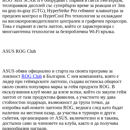
ROG Strix SCAR II е оборудван с първия в света 144-херцов,
теснорамков дисплей със супербързо време за реакция от 3ms
на gray-to-gray (GTG), HyperStrike Pro гейминг клавиатура за
прецизен контрол и HyperCool Pro технология за охлаждане
на високопроизводителните централен и графичен процесори.
Това е първият в света лаптоп, който се характеризира с
многоантенна технология за безпроблемна Wi-Fi връзка.
ASUS ROG Club
ASUS обяви официално и старта на своята програма за
лоялност
ROG Club
в България. С нея компанията, която е
лидер при геймърските лаптопи, създава истинска общност
около своята популярна марка за гейм продукти ROG. В
ексклузивния клуб може да влезе всеки, който си закупи гейм
лаптоп от тази продуктова фамилия, а участието му дава
стойностни подаръци, възможност да трупа точки, да
изпробва най-новите лаптопи ROG, веднага след като бъдат
налични на местния пазар, да участва в турнири и други
събития, организирани от ASUS, включително и в такива,
достъпни само за членовете на клуба, както и да получава
разнообразни награди.