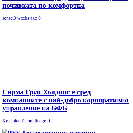
почивката по-комфортна
sensei
3 weeks ago
0
Сирма Груп Холдинг е сред
компаниите с най-добро корпоративно
управление на БФБ
Konsultant
1 month ago
0