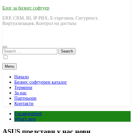
Блог за бизнес софтуер
ERP, CRM, BI, IP PBX, Е-търговия, Сигурност,
Виртуализация, Контрол на достъпа
Search
for:
Menu
Начало
Бизнес софтуерен каталог
Термини
За нас
Партньори
Контакти
Uncategorized
What's new
ASUS представи у нас нови