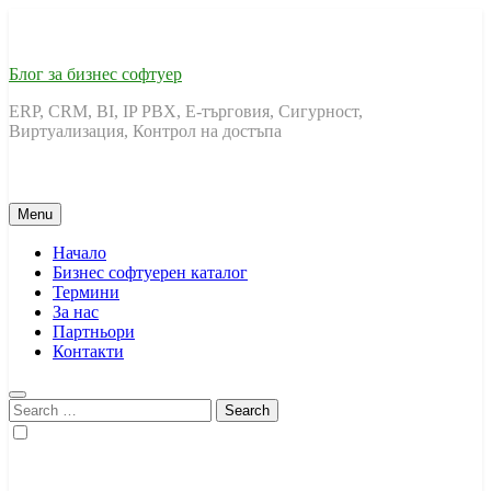
Skip
to
content
Блог за бизнес софтуер
ERP, CRM, BI, IP PBX, Е-търговия, Сигурност,
Виртуализация, Контрол на достъпа
Menu
Начало
Бизнес софтуерен каталог
Термини
За нас
Партньори
Контакти
Search
for: