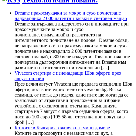
Технологични новини:
Dreame прахосмукачки за мокро и сухо почистване
надхвърлиха 2 000 патентни заявки в световен мащаб
Dreame затвърждава лидерството си в иновациите при
прахосмукачките за мокро и сухо
почистване, стимулирайки развитието на
интелигентното почистване на подове Dreame обяви,
че направлението ѝ за прахосмукачки за мокро и сухо
почистване е надхвърлило 2 000 патентни заявки в
световен мащаб, с 800 вече издадени. Това постижение
подчертава дългосрочния ангажимент на Dreame към
развитието на интелигентни технологии […]
Vivacom стартира с изненадващи Шок оферти през
август онлайн
През целия август Vivacom ще предлага специални Шок
оферти, достъпни единствено на vivacom.bg. Всяка
седмица, от петък до неделя, клиентите ще могат да се
възползват от атрактивни предложения за избрани
устройства с ексклузивни отстъпки. Кампанията
стартира на 7 август с първата седмична оферта, която
носи до 100 евро | 195.58 лв. отстъпка при покупка в
брой […]
Котките в България заживяват в умни домове
Котките са прословути с независимия си дух, а