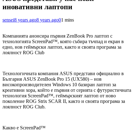
иновативни лаптопи
sensei
8 years ago
8 years ago
0
1 mins
Компанията анонсира първия ZenBook Pro лаптоп с
технологията ScreenPad™, която събира тъчпад и екран в
едно, нов геймърски лаптоп, както и своята програма за
лоялност ROG Club
Технологичната компания ASUS представи официално в
България ASUS ZenBook Pro 15 (UX580) – нов
високопроизводителен Windows 10 базиран лаптоп за
креативни хора, който е първия от серията с футуристичната
технология ScreenPad™, геймърският лаптоп от ново
поколение ROG Strix SCAR II, както и своята програма за
лоялност ROG Club.
Какво е ScreenPad™