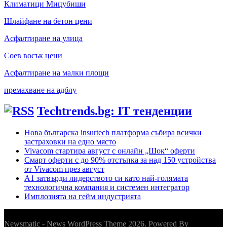
Климатици Мицубиши
Шлайфане на бетон цени
Асфалтиране на улица
Соев восък цени
Асфалтиране на малки площи
премахване на адблу
Techtrends.bg: IT тенденции
Нова българска insurtech платформа събира всички
застраховки на едно място
Vivacom стартира август с онлайн „Шок“ оферти
Смарт оферти с до 90% отстъпка за над 150 устройства
от Vivacom през август
А1 затвърди лидерството си като най-голямата
технологична компания и системен интегратор
Имплозията на гейм индустрията
Newsmatic - News WordPress Theme 2026. Powered By