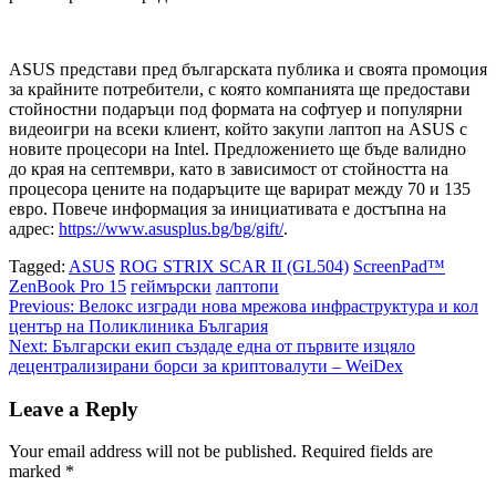
ASUS представи пред българската публика и своята промоция
за крайните потребители, с която компанията ще предостави
стойностни подаръци под формата на софтуер и популярни
видеоигри на всеки клиент, който закупи лаптоп на ASUS с
новите процесори на Intel. Предложението ще бъде валидно
до края на септември, като в зависимост от стойността на
процесора цените на подаръците ще варират между 70 и 135
евро. Повече информация за инициативата е достъпна на
адрес:
https://www.asusplus.bg/bg/gift/
.
Tagged:
ASUS
ROG STRIX SCAR II (GL504)
ScreenPad™
ZenBook Pro 15
геймърски
лаптопи
Post
Previous:
Велокс изгради нова мрежова инфраструктура и кол
център на Поликлиника България
navigation
Next:
Български екип създаде една от първите изцяло
децентрализирани борси за криптовалути – WeiDex
Leave a Reply
Your email address will not be published.
Required fields are
marked
*