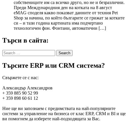
собствениците им са всичко друго, но не и безразлични.
Преди Международния ден на котката на 8 август
eMAG споделя какво показват данните от техния Pet
Shop за начина, по който българите се грижат за котките
си – и тази година картината има подчертано
технологичен фон. Фонтани, автоматични […]
Търси в сайта:
Search
for:
Търсите ERP или CRM система?
Свържете се с нас:
Александър Александров
+ 359 885 90 52 99
+ 359 898 60 61 12
Ние ще ви запознаем с предимствата на най-популярните
системи за управление на бизнеса от клас ERP, CRM и BI и ще
ви помогнем да изберете най-подходящата за Вас.