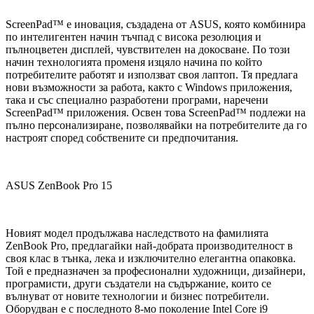
ScreenPad™ е иновация, създадена от ASUS, която комбинира
по интелигентен начин тъчпад с висока резолюция и
пълноцветен дисплей, чувствителен на докосване. По този
начин технологията променя изцяло начина по който
потребителите работят и използват своя лаптоп. Тя предлага
нови възможности за работа, както с Windows приложения,
така и със специално разработени програми, наречени
ScreenPad™ приложения. Освен това ScreenPad™ подлежи на
пълно персонализиране, позволявайки на потребителите да го
настроят според собствените си предпочитания.
ASUS ZenBook Pro 15
Новият модел продължава наследството на фамилията
ZenBook Pro, предлагайки най-добрата производителност в
своя клас в тънка, лека и изключително елегантна опаковка.
Той е предназначен за професионални художници, дизайнери,
програмисти, други създатели на съдържание, които се
вълнуват от новите технологии и бизнес потребители.
Оборудван е с последното 8-мо поколение Intel Core i9