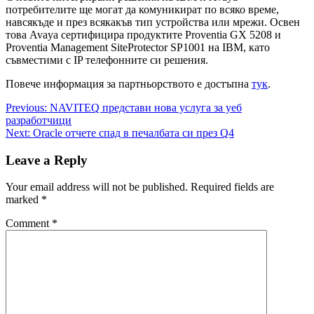
потребителите ще могат да комуникират по всяко време,
навсякъде и през всякакъв тип устройства или мрежи. Освен
това Avaya сертифицира продуктите Proventia GX 5208 и
Proventia Management SiteProtector SP1001 на IBM, като
съвместими с IP телефонните си решения.
Повече информация за партньорството е достъпна
тук
.
Post
Previous:
NAVITEQ представи нова услуга за уеб
разработчици
navigation
Next:
Oracle отчете спад в печалбата си през Q4
Leave a Reply
Your email address will not be published.
Required fields are
marked
*
Comment
*