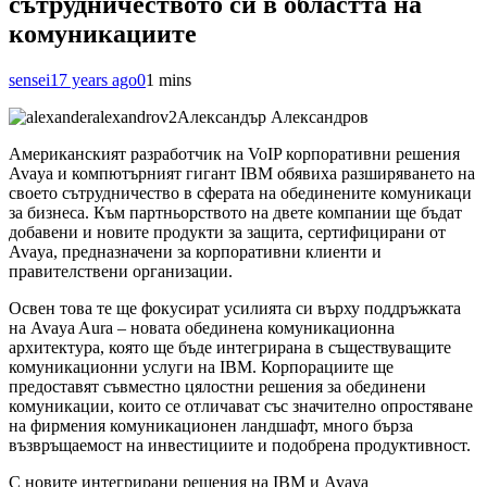
сътрудничеството си в областта на
комуникациите
sensei
17 years ago
0
1 mins
Александър Александров
Американският разработчик на VoIP корпоративни решения
Avaya и компютърният гигант IBM обявиха разширяването на
своето сътрудничество в сферата на обединените комуникаци
за бизнеса. Към партньорството на двете компании ще бъдат
добавени и новите продукти за защита, сертифицирани от
Avaya, предназначени за корпоративни клиенти и
правителствени организации.
Освен това те ще фокусират усилията си върху поддръжката
на Avaya Aura – новата обединена комуникационна
архитектура, която ще бъде интегрирана в съществуващите
комуникационни услуги на IBM. Корпорациите ще
предоставят съвместно цялостни решения за обединени
комуникации, които се отличават със значително опростяване
на фирмения комуникационен ландшафт, много бърза
възвръщаемост на инвестициите и подобрена продуктивност.
С новите интегрирани решения на IBM и Avaya