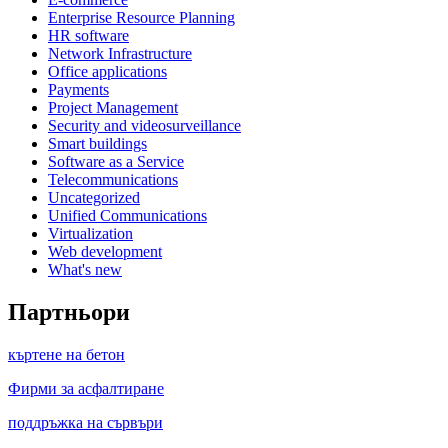
Enterprise Resource Planning
HR software
Network Infrastructure
Office applications
Payments
Project Management
Security and videosurveillance
Smart buildings
Software as a Service
Telecommunications
Uncategorized
Unified Communications
Virtualization
Web development
What's new
Партньори
къртене на бетон
Фирми за асфалтиране
поддръжка на сървъри