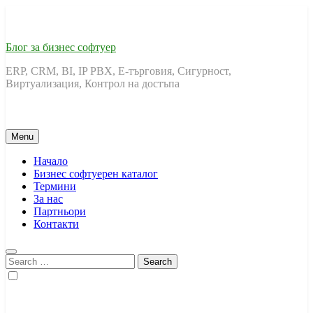
Skip
to
content
Блог за бизнес софтуер
ERP, CRM, BI, IP PBX, Е-търговия, Сигурност,
Виртуализация, Контрол на достъпа
Menu
Начало
Бизнес софтуерен каталог
Термини
За нас
Партньори
Контакти
Search
for: