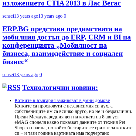
изложението CTIA 2013 в Лас Вегас
sensei
13 years ago
13 years ago
0
ERP.BG представи предимствата на
мобилния достъп до ERP, CRM и BI на
конференцията „Мобилност на
бизнеса, взаимодействие и социален
бизнес“
sensei
13 years ago
0
Технологични новини:
Котките в България заживяват в умни домове
Котките са прословути с независимия си дух, а
собствениците им са всичко друго, но не и безразлични.
Преди Международния ден на котката на 8 август
eMAG споделя какво показват данните от техния Pet
Shop за начина, по който българите се грижат за котките
си – и тази година картината има подчертано