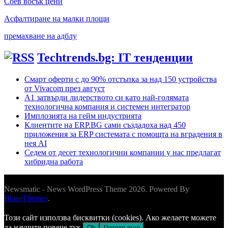
Соев восък цени
Асфалтиране на малки площи
премахване на адблу
Techtrends.bg: IT тенденции
Смарт оферти с до 90% отстъпка за над 150 устройства
от Vivacom през август
А1 затвърди лидерството си като най-голямата
технологична компания и системен интегратор
Имплозията на гейм индустрията
Клиентите на ERP.BG сами създадоха над 450
приложения за ERP системата с помощта на вградения в
нея AI
Седем от десет технологични компании у нас предлагат
хибридна работа
Newsmatic - News WordPress Theme 2026. Powered By
BlazeThemes
.
Този сайт използва бисквитки (cookies). Ако желаете можете
да научите повече тук.
Ok
Четете още