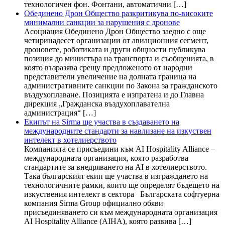
технологичен фон. Фонтани, автоматични […]
Обединено Дрон Общество разкритикува по-високите
минимални санкции за нарушения с дронове
Асоциация Обединено Дрон Общество заедно с още
четиринадесет организации от авиационния сегмент,
дроновете, роботиката и други общности публикува
позиция до министъра на транспорта и съобщенията, в
която възразява срещу предложеното от народни
представители увеличение на долната граница на
административните санкции по Закона за гражданското
въздухоплаване. Позицията е изпратена и до Главна
дирекция „Гражданска въздухоплавателна
администрация“ […]
Екипът на Sirma ще участва в създаването на
международните стандарти за навлизане на изкуствен
интелект в хотелиерството
Компанията се присъедини към AI Hospitality Alliance –
международната организация, която разработва
стандартите за внедряването на AI в хотелиерството.
Така българският екип ще участва в изграждането на
технологичните рамки, които ще определят бъдещето на
изкуствения интелект в сектора Българската софтуерна
компания Sirma Group официално обяви
присъединяването си към международната организация
AI Hospitality Alliance (AIHA), която развива […]