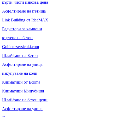
кърти чисти извозва цена
Асфалтиране на пътища
Link Building от IdeaMAX
Радиатори за камиони
къртене на бетон
Goblenizavsichki.com
Шлайфане на Бетон
Асфалтиране на улица
изкупуване на коли
Климатици от Eclima
Климатици Мицубиши
Шлайфане на бетон цени
Асфалтиране на улица