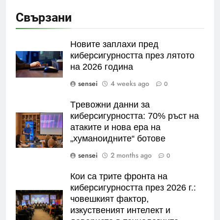
Свързани
Новите заплахи пред
киберсигурността през лятото
на 2026 година
sensei
4 weeks ago
0
Tревожни данни за
киберсигурността: 70% ръст на
атаките и нова ера на
„хуманоидните“ ботове
sensei
2 months ago
0
Кои са трите фронта на
киберсигурността през 2026 г.:
човешкият фактор,
изкуственият интелект и