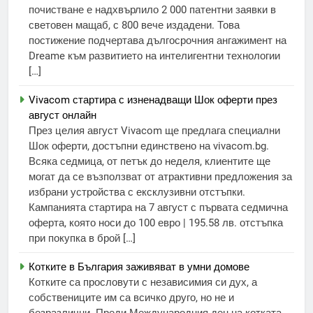
почистване е надхвърлило 2 000 патентни заявки в
световен мащаб, с 800 вече издадени. Това
постижение подчертава дългосрочния ангажимент на
Dreame към развитието на интелигентни технологии
[…]
Vivacom стартира с изненадващи Шок оферти през
август онлайн
През целия август Vivacom ще предлага специални
Шок оферти, достъпни единствено на vivacom.bg.
Всяка седмица, от петък до неделя, клиентите ще
могат да се възползват от атрактивни предложения за
избрани устройства с ексклузивни отстъпки.
Кампанията стартира на 7 август с първата седмична
оферта, която носи до 100 евро | 195.58 лв. отстъпка
при покупка в брой […]
Котките в България заживяват в умни домове
Котките са прословути с независимия си дух, а
собствениците им са всичко друго, но не и