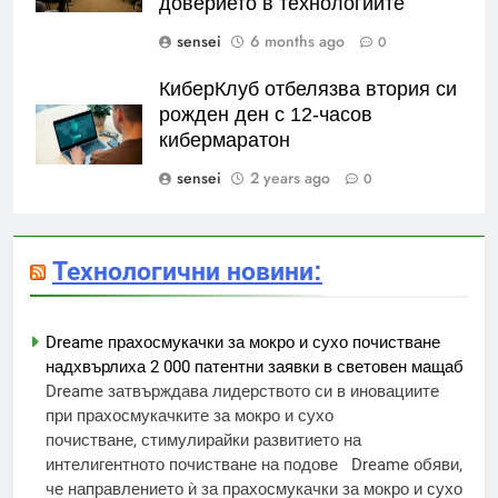
доверието в технологиите
sensei
6 months ago
0
КиберКлуб отбелязва втория си
рожден ден с 12-часов
кибермаратон
sensei
2 years ago
0
Технологични новини:
Dreame прахосмукачки за мокро и сухо почистване
надхвърлиха 2 000 патентни заявки в световен мащаб
Dreame затвърждава лидерството си в иновациите
при прахосмукачките за мокро и сухо
почистване, стимулирайки развитието на
интелигентното почистване на подове Dreame обяви,
че направлението ѝ за прахосмукачки за мокро и сухо