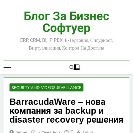
Skip
to
Блог За Бизнес
content
Софтуер
ERP, CRM, BI, IP PBX, Е-Търговия, Сигурност,
Виртуализация, Контрол На Достъпа
SECURITY AND VIDEOSURVEILLANCE
BarracudaWare – нова
компания за backup и
disaster recovery решения
0
Sensei
17 Years Ago
1 Mins