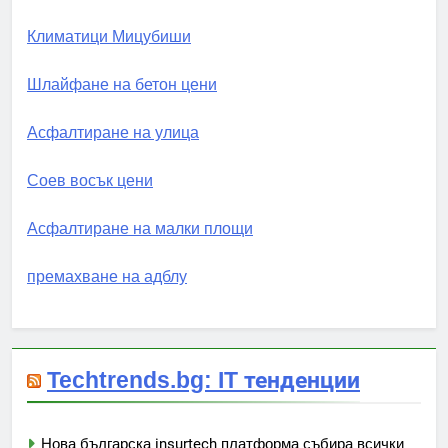
Климатици Мицубиши
Шлайфане на бетон цени
Асфалтиране на улица
Соев восък цени
Асфалтиране на малки площи
премахване на адблу
Techtrends.bg: IT тенденции
Нова българска insurtech платформа събира всички