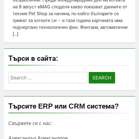
безразлични. Преди Международния ден на котката
на 8 август eMAG споделя какво показват данните от
техния Pet Shop за начина, по който българите се
грижат за котките си – и тази година картината има
подчертано технологичен фон. Фонтани, автоматични
[…]
Търси в сайта:
Search
for:
Търсите ERP или CRM система?
Свържете се с нас:
Александър Александров