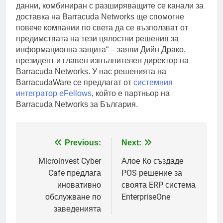
данни, комбиниран с разширяващите се канали за
доставка на Barracuda Networks ще спомогне
повече компании по света да се възползват от
предимствата на тези цялостни решения за
информационна защита“ – заяви Дийн Драко,
президент и главен изпълнителен директор на
Barracuda Networks. У нас решенията на
BarracudaWare се предлагат от
системния
интегратор eFellows
, който е партньор на
Barracuda Networks за България.
Post
Previous:
Next:
navigation
Microinvest Cyber
Алое Ко създаде
Cafe предлага
POS решение за
иновативно
своята ERP система
обслужване по
EnterpriseOne
заведенията