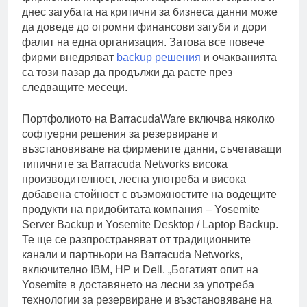
днес загубата на критични за бизнеса данни може
да доведе до огромни финансови загуби и дори
фалит на една организация. Затова все повече
фирми внедряват
backup решения
и очакванията
са този пазар да продължи да расте през
следващите месеци.
Портфолиото на BarracudaWare включва няколко
софтуерни решения за резервиране и
възстановяване на фирмените данни, съчетаващи
типичните за Barracuda Networks висока
производителност, лесна употреба и висока
добавена стойност с възможностите на водещите
продукти на придобитата компания – Yosemite
Server Backup и Yosemite Desktop / Laptop Backup.
Те ще се разпространяват от традиционните
канали и партньори на Barracuda Networks,
включително IBM, HP и Dell. „Богатият опит на
Yosemite в доставянето на лесни за употреба
технологии за резервиране и възстановяване на