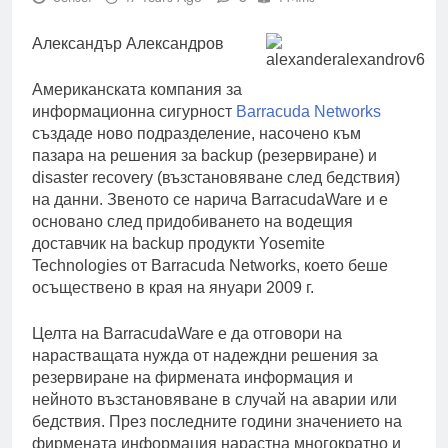
Александър Александров
Американската компания за
информационна сигурност
Barracuda Networks
създаде ново подразделение, насочено към
пазара на решения за backup (резервиране) и
disaster recovery (възстановяване след бедствия)
на данни. Звеното се нарича BarracudaWare и е
основано след придобиването на водещия
доставчик на backup продукти Yosemite
Technologies от Barracuda Networks, което беше
осъществено в края на януари 2009 г.
Целта на BarracudaWare е да отговори на
нарастващата нужда от надеждни решения за
резервиране на фирмената информация и
нейното възстановяване в случай на аварии или
бедствия. През последните години значението на
фирмената информация нарастна многократно и