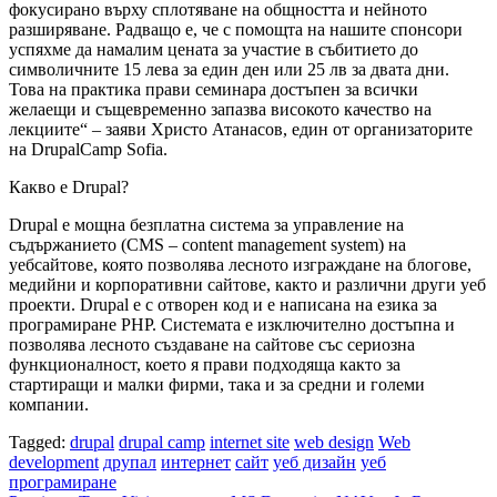
фокусирано върху сплотяване на общността и нейното
разширяване. Радващо е, че с помощта на нашите спонсори
успяхме да намалим цената за участие в събитието до
символичните 15 лева за един ден или 25 лв за двата дни.
Това на практика прави семинара достъпен за всички
желаещи и същевременно запазва високото качество на
лекциите“ – заяви Христо Атанасов, един от организаторите
на DrupalCamp Sofia.
Какво е Drupal?
Drupal е мощна безплатна система за управление на
съдържанието (CMS – content management system) на
уебсайтове, която позволява лесното изграждане на блогове,
медийни и корпоративни сайтове, както и различни други уеб
проекти. Drupal е с отворен код и е написана на езика за
програмиране PHP. Системата е изключително достъпна и
позволява лесното създаване на сайтове със сериозна
функционалност, което я прави подходяща както за
стартиращи и малки фирми, така и за средни и големи
компании.
Tagged:
drupal
drupal camp
internet site
web design
Web
development
друпал
интернет
сайт
уеб дизайн
уеб
програмиране