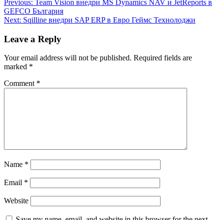
Post
Previous:
Team Vision внедри MS Dynamics NAV и JetReports в
GEFCO България
navigation
Next:
Sqilline внедри SAP ERP в Евро Геймс Технолоджи
Leave a Reply
Your email address will not be published.
Required fields are
marked
*
Comment
*
Name
*
Email
*
Website
Save my name, email, and website in this browser for the next