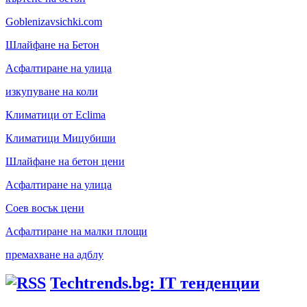
Goblenizavsichki.com
Шлайфане на Бетон
Асфалтиране на улица
изкупуване на коли
Климатици от Eclima
Климатици Мицубиши
Шлайфане на бетон цени
Асфалтиране на улица
Соев восък цени
Асфалтиране на малки площи
премахване на адблу
Techtrends.bg: IT тенденции