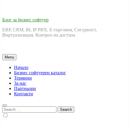
Skip
to
content
Блог за бизнес софтуер
ERP, CRM, BI, IP PBX, Е-търговия, Сигурност,
Виртуализация, Контрол на достъпа
Menu
Начало
Бизнес софтуерен каталог
Термини
За нас
Партньори
Контакти
Search
for: