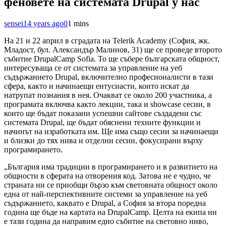
феновете на системата Drupal у нас
sensei
14 years ago
0
1 mins
На 21 и 22 април в сградата на Telerik Academy (София, жк.
Младост, бул. Александър Малинов, 31) ще се проведе второто
събитие DrupalCamp Sofia. То ще събере българската общност,
интересуваща се от системата за управление на уеб
съдържанието Drupal, включително професионалисти в тази
сфера, както и начинаещи ентусиасти, които искат да
натрупат познания в нея. Очакват се около 200 участника, а
програмата включва както лекции, така и showcase сесии, в
които ще бъдат показани успешни сайтове създадени със
системата Drupal, ще бъдат обяснени техните функции и
начинът на изработката им. Ще има също сесии за начинаещи
и близки до тях нива и отделни сесии, фокусирани върху
програмирането.
„България има традиции в програмирането и в развитието на
общности в сферата на отворения код. Затова не е чудно, че
страната ни се приобщи бързо към световната общност около
една от най-перспективните системи за управление на уеб
съдържанието, каквато е Drupal, а София за втора поредна
година ще бъде на картата на DrupalCamp. Целта на екипа ни
е тази година да направим едно събитие на световно ниво,