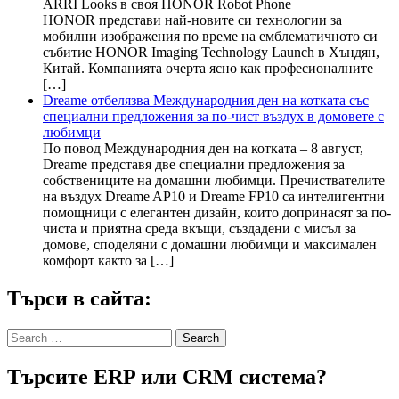
ARRI Looks в своя HONOR Robot Phone
HONOR представи най-новите си технологии за
мобилни изображения по време на емблематичното си
събитие HONOR Imaging Technology Launch в Хъндян,
Китай. Компанията очерта ясно как професионалните
[…]
Dreame отбелязва Международния ден на котката със
специални предложения за по-чист въздух в домовете с
любимци
По повод Международния ден на котката – 8 август,
Dreame представя две специални предложения за
собствениците на домашни любимци. Пречиствателите
на въздух Dreame AP10 и Dreame FP10 са интелигентни
помощници с елегантен дизайн, които допринасят за по-
чиста и приятна среда вкъщи, създадени с мисъл за
домове, споделяни с домашни любимци и максимален
комфорт както за […]
Търси в сайта:
Search
for:
Търсите ERP или CRM система?