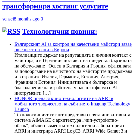
трансформира хостинг услугите
sensei
8 months ago
0
Технологични новини:
Българският AI за контрол на качествени майстори завзе
още шест страни в Европа
Италианците държат на репутацията и личния контакт с
майстора, а в Германия поставят на пиедестал бързината
на обслужване Освен в България и Гърция, офанзивата
за подобряване на качеството на майсторите продължава
и в страните Италия, Германия, Естония, Австрия,
Франция и Естония. Инициативата е българска и
благодарение на изработена у нас платформа с AI
инструменти […]
HONOR пренася кино технологиите на ARRI в
мобилното творчество на събитието Imaging Technology
Launch
Технологичният гигант представи своята иновативната
система AiMAGE с архитектура „чип-устройство-
облак“, обяви съвместна технологична лаборатория с
ARRI и интегрира ARRI LogC3, ARRI Wide Gamut 3 и