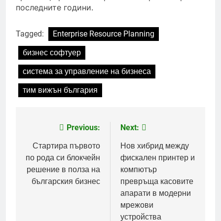
последните години.
Tagged:
Enterprise Resource Planning
бизнес софтуер
система за управление на бизнеса
тим вижън българия
Previous:
Next:
Post
navigation
Стартира първото
Нов хибрид между
по рода си блокчейн
фискален принтер и
решение в полза на
компютър
българския бизнес
превръща касовите
апарати в модерни
мрежови
устройства