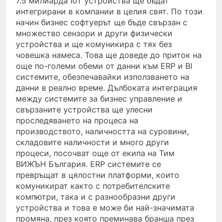
7.5 милиарда IoT устройства ще бъдат
интегрирани в компании в целия свят. По този
начин бизнес софтуерът ще бъде свързан с
множество сензори и други физически
устройства и ще комуникира с тях без
човешка намеса. Това ще доведе до приток на
още по-големи обеми от данни към ERP и BI
системите, обезпечавайки използването на
данни в реално време. Дълбоката интеграция
между системите за бизнес управление и
свързаните устройства ще улесни
проследяването на процеса на
производството, наличността на суровини,
складовите наличности и много други
процеси, посочват още от екипа на Тим
ВИЖЪН България. ERP системите се
превръщат в цялостни платформи, които
комуникират както с потребителските
компютри, така и с разнообразни други
устройства и това е може би най-значимата
промяна, през която преминава бранша през