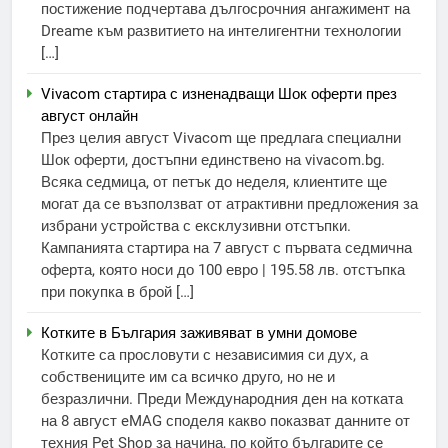
постижение подчертава дългосрочния ангажимент на
Dreame към развитието на интелигентни технологии
[…]
Vivacom стартира с изненадващи Шок оферти през
август онлайн
През целия август Vivacom ще предлага специални
Шок оферти, достъпни единствено на vivacom.bg.
Всяка седмица, от петък до неделя, клиентите ще
могат да се възползват от атрактивни предложения за
избрани устройства с ексклузивни отстъпки.
Кампанията стартира на 7 август с първата седмична
оферта, която носи до 100 евро | 195.58 лв. отстъпка
при покупка в брой […]
Котките в България заживяват в умни домове
Котките са прословути с независимия си дух, а
собствениците им са всичко друго, но не и
безразлични. Преди Международния ден на котката
на 8 август eMAG споделя какво показват данните от
техния Pet Shop за начина, по който българите се