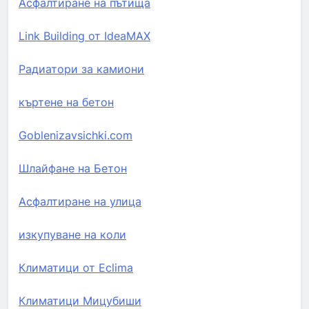
Асфалтиране на пътища
Link Building от IdeaMAX
Радиатори за камиони
къртене на бетон
Goblenizavsichki.com
Шлайфане на Бетон
Асфалтиране на улица
изкупуване на коли
Климатици от Eclima
Климатици Мицубиши