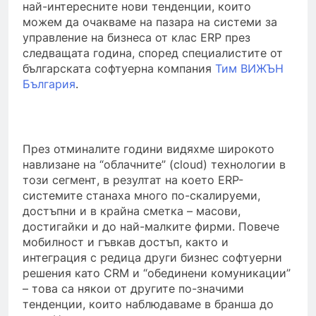
най-интересните нови тенденции, които
можем да очакваме на пазара на системи за
управление на бизнеса от клас ERP през
следващата година, според специалистите от
българската софтуерна компания
Тим ВИЖЪН
България
.
През отминалите години видяхме широкото
навлизане на “облачните” (cloud) технологии в
този сегмент, в резултат на което ERP-
системите станаха много по-скалируеми,
достъпни и в крайна сметка – масови,
достигайки и до най-малките фирми. Повече
мобилност и гъвкав достъп, както и
интеграция с редица други бизнес софтуерни
решения като CRM и “обединени комуникации”
– това са някои от другите по-значими
тенденции, които наблюдаваме в бранша до