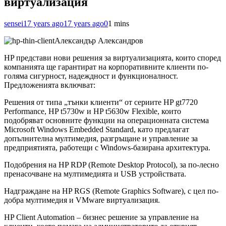
виртуализация
sensei
17 years ago
17 years ago
0
1 mins
Александър Александров
HP представи нови решения за виртуализацията, които според
компанията ще гарантират на корпоративните клиенти по-
голяма сигурност, надеждност и функционалност.
Предложенията включват:
Решения от типа „тънки клиенти“ от сериите HP gt7720
Performance, HP t5730w и HP t5630w Flexible, които
подобряват основните функции на операционната система
Microsoft Windows Embedded Standard, като предлагат
допълнителна
мултимедия, разгръщане и управление за
предприятията, работещи с Windows-базирана архитектура.
Подобрения на HP RDP (Remote Desktop Protocol), за по-лесно
пренасочване на мултимедията и USB устройствата.
Надграждане на HP RGS (Remote Graphics Software), с цел по-
добра мултимедия и VMware виртуализация.
HP Client Automation – бизнес решение за управление на