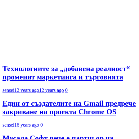
Технологиите за „добавена реалност“
променят маркетинга и търговията
sensei
12 years ago
12 years ago
0
Един от създателите на Gmail предрече
закриване на проекта Chrome OS
sensei
16 years ago
0
Мусала Софт вече е партньор на