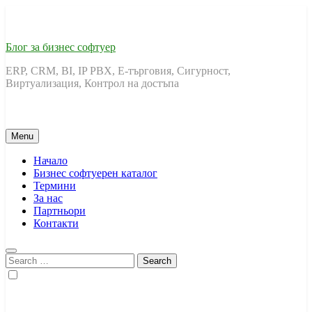
Skip
to
content
Блог за бизнес софтуер
ERP, CRM, BI, IP PBX, Е-търговия, Сигурност,
Виртуализация, Контрол на достъпа
Menu
Начало
Бизнес софтуерен каталог
Термини
За нас
Партньори
Контакти
Search
for: