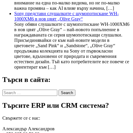
внимание на една по-малко видима, но не по-малко
важна промяна – как AI влияе върху начина, […]
Sony представи слушалките с шумопотискане WH-
1000XM6 в нов цвят „Olive Gray“
Sony обяви слушалките с шумопотискане WH-1000XM6
в нов цвят „Olive Gray“ – най-новото попълнение в
награждаваната си серия шумопотискащи слушалки.
Присъединявайки се към най-новите модели в
цветовете „Sand Pink“ и „Sandstone“, „Olive Gray“
продължава колекцията на Sony от първокласни
цветове, вдъхновени от природата и съвременния
естествен дизайн. Тъй като потребителите все повече се
ориентират към […]
Търси в сайта:
Search
for:
Търсите ERP или CRM система?
Свържете се с нас:
Александър Александров