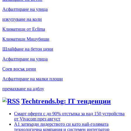
Асфалтиране на улица
изкупуване на коли
Климатици от Eclima
Климатици Мицубиши
Шлайфане на бетон цени
Асфалтиране на улица
Соев восък цени
Асфалтиране на малки площи
премахване на адблу
Techtrends.bg: IT тенденции
Смарт оферти с до 90% отстъпка за над 150 устройства
от Vivacom през август
А1 затвърди лидерството си като най-голямата
технологична компания и системен интегратор