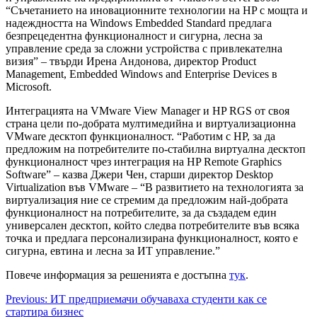
“Съчетанието на иновационните технологии на HP с мощта и
надеждността на Windows Embedded Standard предлага
безпрецедентна функционалност и сигурна, лесна за
управление среда за сложни устройства с привлекателна
визия” – твърди Ирена Андонова, директор Product
Management, Embedded Windows and Enterprise Devices в
Microsoft.
Интеграцията на VMware View Manager и HP RGS от своя
страна цели по-добрата мултимедийна и виртуализационна
VMware десктоп функционалност. “Работим с HP, за да
предложим на потребителите по-стабилна виртуална десктоп
функционалност чрез интеграция на HP Remote Graphics
Software” – казва Джери Чен, старши директор Desktop
Virtualization във VMware – “В развитието на технологията за
виртуализация ние се стремим да предложим най-добрата
функционалност на потребителите, за да създадем един
универсален десктоп, който следва потребителите във всяка
точка и предлага персонализирана функционалност, която е
сигурна, евтина и лесна за ИТ управление.”
Повече информация за решенията е достъпна
тук
.
Post
Previous:
ИТ предприемачи обучаваха студенти как се
стартира бизнес