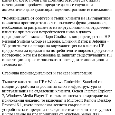
клиенти, което помага на администраторите да открият
потенциални проблеми преди те да са се случили и
автоматично да актуализират административните изисквания.
“Комбинацията от софтуер и тънки клиенти на HP гарантира
по-висока производителност и по-голяма функционалност,
необходима за разгръщането на виртуализация на отдалечени
клиенти при всички потребителски нива в цялото
предприятие” – заявява Чарл Снайман, вицепрезидент на HP
Personal Systems Group за Европа, Близкия Изток и Африка –
“С развитието на пазара на виртуализация на клиенти HP
продължава да предлага на потребителите широко продуктово
портфолио, като им позволява да защитят съществуващите ИТ
инвестиции и да се възползват от последните иновационни
технологии.”
Стабилна производителност и гъвкава интеграция
Тънките клиенти на HP с Windows Embedded Standard са
мощни устройства за достъп за всяка инфраструктура за
виртуализация на отдалечени клиенти. Освен Internet Explorer
7, Windows Media Player 11 и възможността за стартиране на
приложения локално, те включват и Microsoft Remote Desktop
Protocol 6.1, която позволява лесното свързване на
устройствата и предлага последните технологии за сигурност
и управление на предприятията от Windows Server 2008.