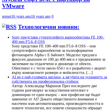
VMware
sensei
16 years ago
16 years ago
0
Технологични новини:
Sony представи супертелефото вариообектива FE 100–
400 mm F5.6–8 OSS
Sony представи FE 100–400 mm F5.6–8 OSS – нов
супертелефото вариообектив за пълноформатни
фотоапарати Alpha с E байонет. Моделът предлага
фокусен диапазон от 100 до 400 мм и е предназначен за
заснемане на отдалечени и движещи се обекти.
Обективът е с тегло около 654 г и е разработен с акцент
върху компактните размери и мобилността. […]
AI не е най-голямата заплаха, а загубата на усещането за
собствената ни професионална стойнос
Автор: Александър Маринов През последните две
години разговорът за изкуствения интелект е
доминиран от един въпрос – кои професии ще бъдат
заменени от AI? Докато общественото внимание е
насочено към автоматизацията, производителността и
новите технологии, все повече специалисти обръщат