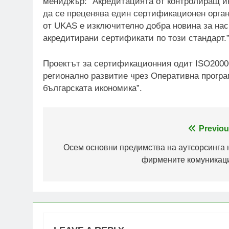
мениджър: “Акредитацията от контролиращ ин
да се преценява един сертификационен орган,
от UKAS е изключително добра новина за нас 
акредитирани сертификати по този стандарт.
Проектът за сертификационния одит ISO2000
регионално развитие чрез Оперативна програ
българската икономика”.
Post
Previou
navigation
Осем основни предимства на аутсорсинга 
фирмените комуникац