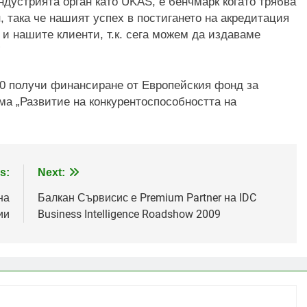
дустрията орган като UKAS, е бенчмарк когато трябва
 така че нашият успех в постигането на акредитация
и нашите клиенти, т.к. сега можем да издаваме
”
0 получи финансиране от Европейския фонд за
ма „Развитие на конкурентоспособността на
s:
Next:
на
Балкан Сървисис е Premium Partner на IDC
ии
Business Intelligence Roadshow 2009