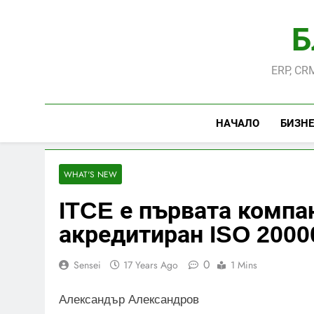
Skip
to
Б
content
ERP, CRM
НАЧАЛО
БИЗНЕ
WHAT'S NEW
ITCE е първата компа
акредитиран ISO 2000
0
Sensei
17 Years Ago
1 Mins
Александър Александров