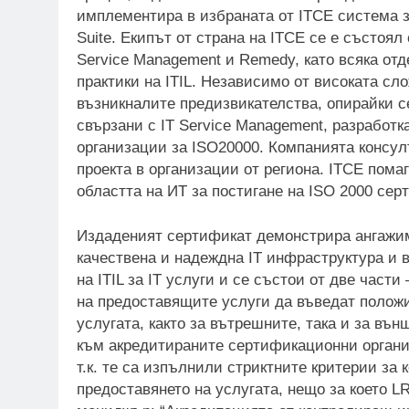
имплементира в избраната от ITCE система 
Suite. Екипът от страна на ITCE се е състоя
Service Management и Remedy, като всяка от
практики на ITIL. Независимо от високата сл
възникналите предизвикателства, опирайки се
свързани с IT Service Management, разработка
организации за ISO20000. Компанията консул
проекта в организации от региона. ITCE пома
областта на ИТ за постигане на ISO 2000 сер
Издаденият сертификат демонстрира ангажи
качествена и надеждна IT инфраструктура и 
на ITIL за IT услуги и се състои от две част
на предоставящите услуги да въведат положи
услугата, както за вътрешните, така и за въ
към акредитираните сертификационни органи,
т.к. те са изпълнили стриктните критерии за 
предоставянето на услугата, нещо за което L