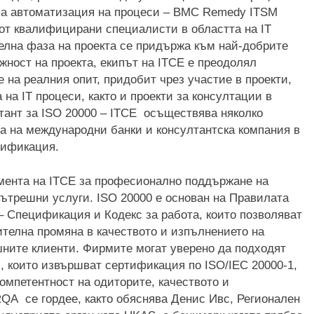
за автоматизация на процеси – BMC Remedy ITSM
л от квалифицирани специалисти в областта на IT
делна фаза на проекта се придържа към най-добрите
ожност на проекта, екипът на ITCE е преодолял
 на реалния опит, придобит чрез участие в проекти,
 на IT процеси, както и проекти за консултации в
тант за ISO 20000 – ITCE осъществява няколко
га на международни банки и консултантска компания в
тификация.
мента на ITCE за професионално поддържане на
вътрешни услуги. ISO 20000 е основан на Правилата
и – Спецификация и Кодекс за работа, които позволяват
телна промяна в качеството и изпълнението на
ншните клиенти. Фирмите могат уверено да подходят
 които извършват сертификация по ISO/IEC 20000-1,
компетентност на одиторите, качеството и
RQA се гордее, както обяснява Денис Ивс, Регионален