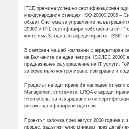
ITCE премина успешно сертификационен одит
международния стандарт ISO 20000:2005 – С
обхват Система за управление на вътрешните
20000 и ITIL сертифицира собствената си IT 
която има 3-годишен акредитиран от itSMF се
В световен мащаб компании с акредитиран се
на Балканите са едва четири. ISO/IEC 20000 
предназначен за управление на IT услуги. То
за ефективно контролиране, измерване и подо
Процесът на одитиране бе направен от екип к
Management системата. LRQA е акредитирана 
International за извършването на сертификац
висококвалифицирани одитори.
Проектът започва през август 2008 година и 
процес, задължително минават през детайлен