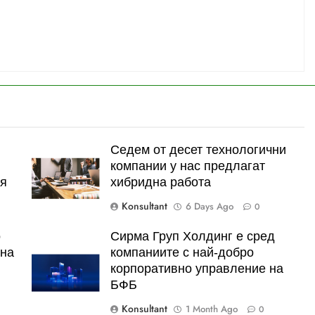
Седем от десет технологични
компании у нас предлагат
ия
хибридна работа
Konsultant
6 Days Ago
0
о
Сирма Груп Холдинг е сред
тна
компаниите с най-добро
корпоративно управление на
БФБ
Konsultant
1 Month Ago
0