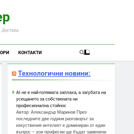
ер
а Достъпа
ЬОРИ
КОНТАКТИ
Технологични новини:
AI не е най-голямата заплаха, а загубата на
усещането за собствената ни
професионална стойнос
Автор: Александър Маринов През
последните две години разговорът за
изкуствения интелект е доминиран от един
въпрос – кои професии ще бъдат заменени