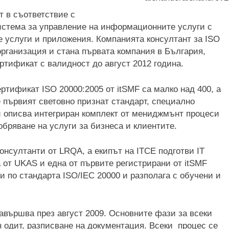
 в съответствие с
истема за управление на информационните услуги с
 услуги и приложения. Компанията консултант за ISO
организация и стана първата компания в България,
ртификат с валидност до август 2012 година.
ртификат ISO 20000:2005 от itSMF са малко над 400, а
е първият световно признат стандарт, специално
й описва
интегриран комплект от мениджмънт процеси
бряване на услуги за бизнеса и клиентите.
онсултанти от LRQA, а екипът на ITCE подготви IT
от UKAS и една от първите регистрирани от itSMF
ии по стандарта ISO/IEC 20000 и разполага с обучени и
завършва през август 2009. Основните фази за всеки
 одит, разписване на документация. Всеки процес се