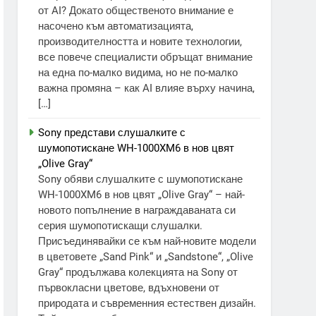
от AI? Докато общественото внимание е
насочено към автоматизацията,
производителността и новите технологии,
все повече специалисти обръщат внимание
на една по-малко видима, но не по-малко
важна промяна – как AI влияе върху начина,
[…]
Sony представи слушалките с
шумопотискане WH-1000XM6 в нов цвят
„Olive Gray“
Sony обяви слушалките с шумопотискане
WH-1000XM6 в нов цвят „Olive Gray“ – най-
новото попълнение в награждаваната си
серия шумопотискащи слушалки.
Присъединявайки се към най-новите модели
в цветовете „Sand Pink“ и „Sandstone“, „Olive
Gray“ продължава колекцията на Sony от
първокласни цветове, вдъхновени от
природата и съвременния естествен дизайн.