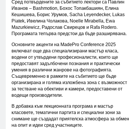
Сред потвърдените за събитието лектори са Павлин
Иванов – Bashmotion, Бохос Топакбашиян, Елина
Кешишева, Борис Урумов, Sacha Leyendecker, Lukas
Piatek, Ивелина Чолакова, Noelle Mirabella, Ewa
Mazurkiewicz, Радослав Свирецов и Rafa Rodero.
Програмата тепърва предстои да бъде разширявана.
Основните акценти на MadePro Conference 2025
включват още два специализирани мастър класа,
водени от утвърдени професионалисти, които ще
предоставят задълбочени познания и практически
умения в различни жанрове на фотографията.
Същевременно в рамките на събитието ще бъде
организирана и голяма изложбена зона с възможност
за тестване на обективи и камери, предоставени от
водещи производители.
В добавка към лекционната програма и мастър
класовете, тематични партита и специални зони за
снимане ще създадат приятелска атмосфера за обме
на опит и идеи сред участниците.