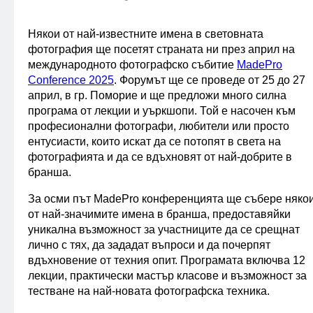
Някои от най-известните имена в световната
фотография ще посетят страната ни през април на
международното фотографско събитие
MadePro
Conference 2025
. Форумът ще се проведе от 25 до 27
април, в гр. Поморие и ще предложи много силна
програма от лекции и уъркшопи. Той е насочен към
професионални фотографи, любители или просто
ентусиасти, които искат да се потопят в света на
фотографията и да се вдъхновят от най-добрите в
бранша.
За осми път MadePro конференцията ще събере няко
от най-значимите имена в бранша, предоставяйки
уникална възможност за участниците да се срещнат
лично с тях, да зададат въпроси и да почерпят
вдъхновение от техния опит. Програмата включва 12
лекции, практически мастър класове и възможност за
тестване на най-новата фотографска техника.