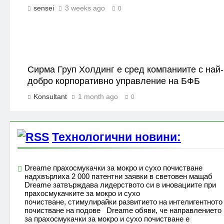
sensei
3 weeks ago
0
Сирма Груп Холдинг е сред компаниите с най-
добро корпоративно управление на БФБ
Konsultant
1 month ago
0
Технологични новини:
Dreame прахосмукачки за мокро и сухо почистване
надхвърлиха 2 000 патентни заявки в световен мащаб
Dreame затвърждава лидерството си в иновациите при
прахосмукачките за мокро и сухо
почистване, стимулирайки развитието на интелигентното
почистване на подове Dreame обяви, че направлението 
за прахосмукачки за мокро и сухо почистване е