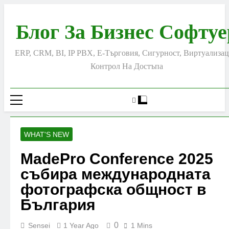
Skip
to
Блог За Бизнес Софтуе
content
ERP, CRM, BI, IP PBX, Е-Търговия, Сигурност, Виртуализац
Контрол На Достъпа
WHAT'S NEW
MadePro Conference 2025
събира международната
фотографска общност в
България
0
Sensei
1 Year Ago
1 Mins