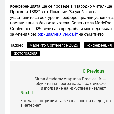
Конференцията ще се проведе в “Народно Читалище
Просвета 1888” в гр. Поморие. За удобство на
участниците са осигурени преференциални условия з
настаняване в близките хотели. Билетите за MadePro
Conference 2025 вече са в продажба и могат да бъдат
закупени чрез
официалния уебсайт
на събитието.
Tagged:
MadePro Conference 2025
конференция
фотография
Post
Previous:
navigation
Sirma Academy стартира Practical AI –
обучителна програма за практическо
използване на изкуствен интелект
Next:
Как да се погрижим за безопасността на децата
в интернет