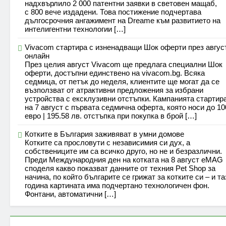
надхвърлило 2 000 патентни заявки в световен мащаб,
с 800 вече издадени. Това постижение подчертава
дългосрочния ангажимент на Dreame към развитието на
интелигентни технологии […]
Vivacom стартира с изненадващи Шок оферти през авгус
онлайн
През целия август Vivacom ще предлага специални Шок
оферти, достъпни единствено на vivacom.bg. Всяка
седмица, от петък до неделя, клиентите ще могат да се
възползват от атрактивни предложения за избрани
устройства с ексклузивни отстъпки. Кампанията стартир
на 7 август с първата седмична оферта, която носи до 10
евро | 195.58 лв. отстъпка при покупка в брой […]
Котките в България заживяват в умни домове
Котките са прословути с независимия си дух, а
собствениците им са всичко друго, но не и безразлични.
Преди Международния ден на котката на 8 август eMAG
споделя какво показват данните от техния Pet Shop за
начина, по който българите се грижат за котките си – и та
година картината има подчертано технологичен фон.
Фонтани, автоматични […]