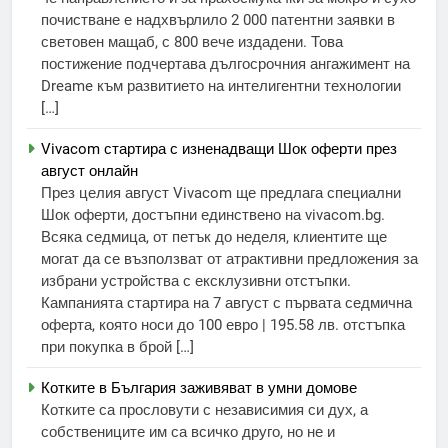
почистване е надхвърлило 2 000 патентни заявки в
световен мащаб, с 800 вече издадени. Това
постижение подчертава дългосрочния ангажимент на
Dreame към развитието на интелигентни технологии
[…]
Vivacom стартира с изненадващи Шок оферти през
август онлайн
През целия август Vivacom ще предлага специални
Шок оферти, достъпни единствено на vivacom.bg.
Всяка седмица, от петък до неделя, клиентите ще
могат да се възползват от атрактивни предложения за
избрани устройства с ексклузивни отстъпки.
Кампанията стартира на 7 август с първата седмична
оферта, която носи до 100 евро | 195.58 лв. отстъпка
при покупка в брой […]
Котките в България заживяват в умни домове
Котките са прословути с независимия си дух, а
собствениците им са всичко друго, но не и