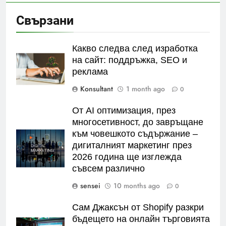
Свързани
Какво следва след изработка
на сайт: поддръжка, SEO и
реклама
Konsultant
1 month ago
0
От AI оптимизация, през
многосетивност, до завръщане
към човешкото съдържание –
дигиталният маркетинг през
2026 година ще изглежда
съвсем различно
sensei
10 months ago
0
Сам Джаксън от Shopify разкри
бъдещето на онлайн търговията