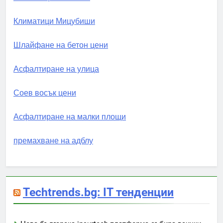
Климатици Мицубиши
Шлайфане на бетон цени
Асфалтиране на улица
Соев восък цени
Асфалтиране на малки площи
премахване на адблу
Techtrends.bg: IT тенденции