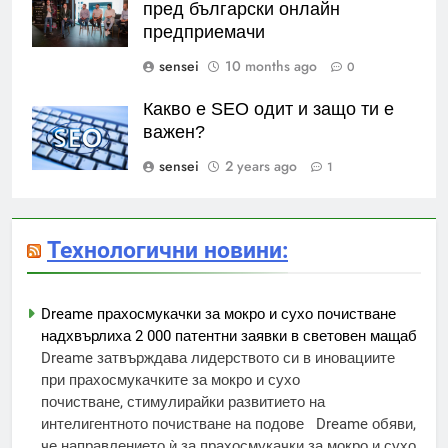
пред български онлайн
предприемачи
sensei
10 months ago
0
Какво е SEO одит и защо ти е
важен?
sensei
2 years ago
1
Технологични новини:
Dreame прахосмукачки за мокро и сухо почистване
надхвърлиха 2 000 патентни заявки в световен мащаб
Dreame затвърждава лидерството си в иновациите
при прахосмукачките за мокро и сухо
почистване, стимулирайки развитието на
интелигентното почистване на подове Dreame обяви,
че направлението ѝ за прахосмукачки за мокро и сухо