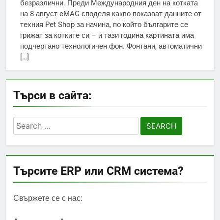
безразлични. Преди Международния ден на котката
на 8 август eMAG споделя какво показват данните от
техния Pet Shop за начина, по който българите се
грижат за котките си – и тази година картината има
подчертано технологичен фон. Фонтани, автоматични
[…]
Търси в сайта:
Search
for:
Търсите ERP или CRM система?
Свържете се с нас: