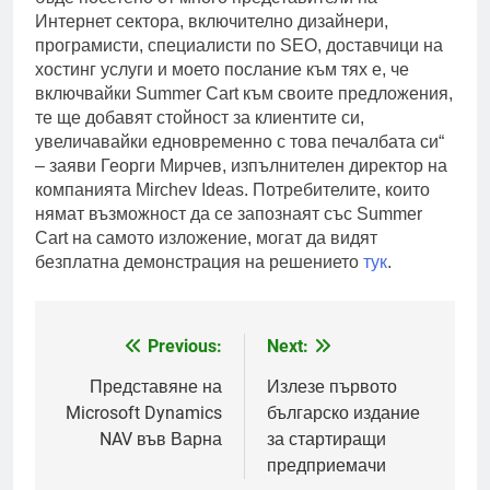
Интернет сектора, включително дизайнери,
програмисти, специалисти по SEO, доставчици на
хостинг услуги и моето послание към тях е, че
включвайки Summer Cart към своите предложения,
те ще добавят стойност за клиентите си,
увеличавайки едновременно с това печалбата си“
– заяви Георги Мирчев, изпълнителен директор на
компанията Mirchev Ideas. Потребителите, които
нямат възможност да се запознаят със Summer
Cart на самото изложение, могат да видят
безплатна демонстрация на решението
тук
.
Previous:
Next:
Post
navigation
Представяне на
Излезе първото
Microsoft Dynamics
българско издание
NAV във Варна
за стартиращи
предприемачи