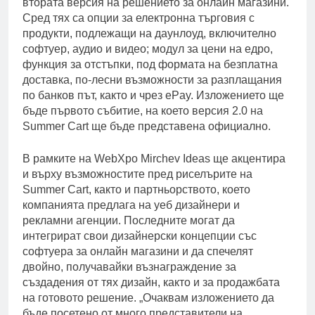
втората версия на решението за онлайн магазини.
Сред тях са опции за електронна търговия с
продукти, подлежащи на даунлоуд, включително
софтуер, аудио и видео; модул за цени на едро,
функция за
отстъпки, под формата на безплатна
доставка, по-лесни възможности за разплащания
по банков път, както и чрез ePay. Изложението ще
бъде първото събитие, на което версия 2.0 на
Summer Cart ще бъде представена официално.
В рамките на WebXpo Mirchev Ideas ще акцентира
и върху възможностите пред риселърите на
Summer Cart, както и партньорството, което
компанията предлага на уеб дизайнери и
рекламни агенции. Последните могат да
интегрират свои дизайнерски концепции със
софтуера за онлайн магазини и да спечелят
двойно, получавайки възнаграждение за
създадения от тях дизайн, както и за продажбата
на готовото решение. „Очаквам изложението да
бъде посетено от много представители на