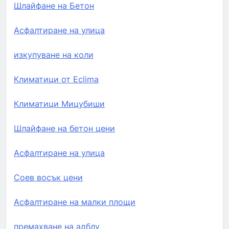
Шлайфане на Бетон
Асфалтиране на улица
изкупуване на коли
Климатици от Eclima
Климатици Мицубиши
Шлайфане на бетон цени
Асфалтиране на улица
Соев восък цени
Асфалтиране на малки площи
премахване на адблу