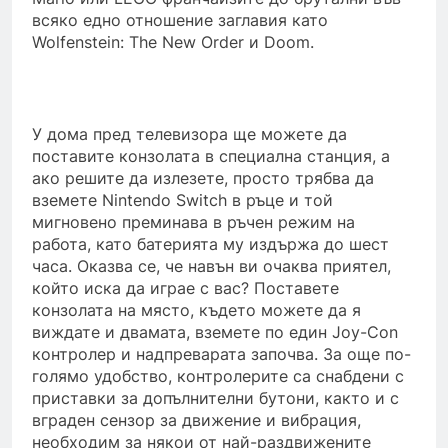
всяко едно отношение заглавия като
Wolfenstein: The New Order и Doom.
У дома пред телевизора ще можете да
поставите конзолата в специална станция, а
ако решите да излезете, просто трябва да
вземете Nintendo Switch в ръце и той
мигновено преминава в ръчен режим на
работа, като батерията му издържа до шест
часа. Оказва се, че навън ви очаква приятел,
който иска да играе с вас? Поставете
конзолата на място, където можете да я
виждате и двамата, вземете по един Joy-Con
контролер и надпреварата започва. За още по-
голямо удобство, контролерите са снабдени с
приставки за допълнителни бутони, както и с
вграден сензор за движение и вибрация,
необходим за някои от най-раздвижените