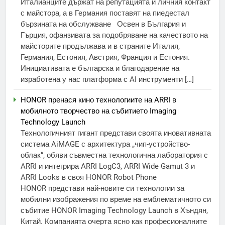
Италианците държат на репутацията и личния контакт
с майстора, а в Германия поставят на пиедестал
бързината на обслужване Освен в България и
Гърция, офанзивата за подобряване на качеството на
майсторите продължава и в страните Италия,
Германия, Естония, Австрия, Франция и Естония.
Инициативата е българска и благодарение на
изработена у нас платформа с AI инструменти […]
HONOR пренася кино технологиите на ARRI в
мобилното творчество на събитието Imaging
Technology Launch
Технологичният гигант представи своята иновативната
система AiMAGE с архитектура „чип-устройство-
облак“, обяви съвместна технологична лаборатория с
ARRI и интегрира ARRI LogC3, ARRI Wide Gamut 3 и
ARRI Looks в своя HONOR Robot Phone
HONOR представи най-новите си технологии за
мобилни изображения по време на емблематичното си
събитие HONOR Imaging Technology Launch в Хъндян,
Китай. Компанията очерта ясно как професионалните