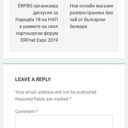
navigation
ERP.BG организира
Нов онлайн магазин
дискусия за
разпространява био
Наредба 18 на НАП
чай от български
в рамките на своя
билкари
партньорски форум
ERP.net Expo 2019
LEAVE A REPLY
Your email address will not be published.
Required fields are marked
*
Comment
*