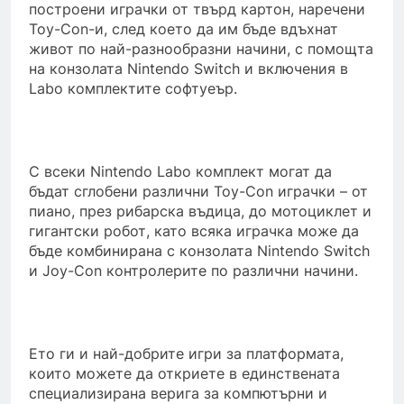
построени играчки от твърд картон, наречени
Toy-Con-и, след което да им бъде вдъхнат
живот по най-разнообразни начини, с помощта
на конзолата Nintendo Switch и включения в
Labo комплектите софтуеър.
С всеки Nintendo Labo комплект могат да
бъдат сглобени различни Toy-Con играчки – от
пиано, през рибарска въдица, до мотоциклет и
гигантски робот, като всяка играчка може да
бъде комбинирана с конзолата Nintendo Switch
и Joy-Con контролерите по различни начини.
Ето ги и най-добрите игри за платформата,
които можете да откриете в единствената
специализирана верига за компютърни и