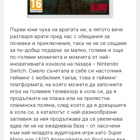
Първи юни чука на вратата ни, а лятото вече
разтваря врати пред нас с обещания за
почивки и приключения, така че не се сещаме
за по-добър подарък за малки, големи и още
по-големи момичета и момчета от най-
иновативната конзола на пазара – Nintendo
Switch. Смело съчетала в себе си настолния
гейминг с мобилния такъв, това е гейминг
платформата, на която можете да започнете
игра на големия телевизор в хола си, да я
продължите на плажа или на прелестна
планинска поляна, след което да я довършите
в хола си, а каталогът с най-разнообразни
заглавия за нея продължава да се увеличава
едва ли не на ежедневна база – от насочени
към най-младата аудитория игри като Super
Mario или LEGO франчайзите до брутални във