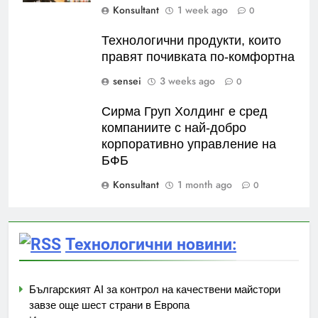
Konsultant
1 week ago
0
Технологични продукти, които
правят почивката по-комфортна
sensei
3 weeks ago
0
Сирма Груп Холдинг е сред
компаниите с най-добро
корпоративно управление на
БФБ
Konsultant
1 month ago
0
Технологични новини:
Българският AI за контрол на качествени майстори
завзе още шест страни в Европа