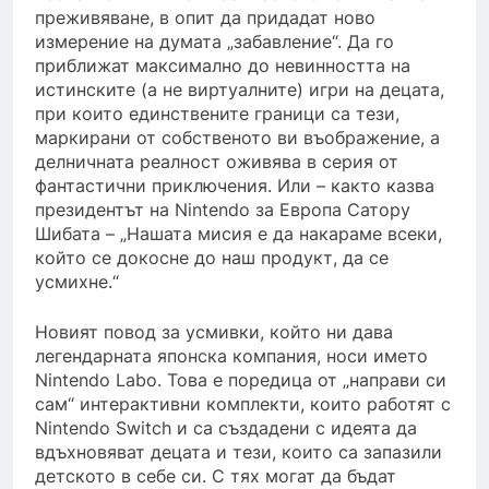
преживяване, в опит да придадат ново
измерение на думата „забавление“. Да го
приближат максимално до невинността на
истинските (а не виртуалните) игри на децата,
при които единствените граници са тези,
маркирани от собственото ви въображение, а
делничната реалност оживява в серия от
фантастични приключения. Или – както казва
президентът на Nintendo за Европа Сатору
Шибата – „Нашата мисия е да накараме всеки,
който се докосне до наш продукт, да се
усмихне.“
Новият повод за усмивки, който ни дава
легендарната японска компания, носи името
Nintendo Labo. Това e поредица от „направи си
сам“ интерактивни комплекти, които работят с
Nintendo Switch и са създадени с идеята да
вдъхновяват децата и тези, които са запазили
детското в себе си. С тях могат да бъдат