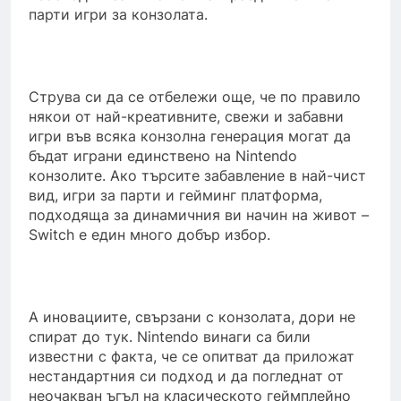
парти игри за конзолата.
Струва си да се отбележи още, че по правило
някои от най-креативните, свежи и забавни
игри във всяка конзолна генерация могат да
бъдат играни единствено на Nintendo
конзолите. Ако търсите забавление в най-чист
вид, игри за парти и гейминг платформа,
подходяща за динамичния ви начин на живот –
Switch e един много добър избор.
А иновациите, свързани с конзолата, дори не
спират до тук. Nintendo винаги са били
известни с факта, че се опитват да приложат
нестандартния си подход и да погледнат от
неочакван ъгъл на класическото геймплейно