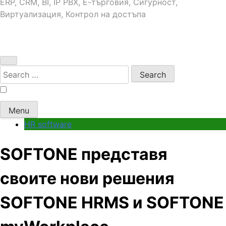
ERP, CRM, BI, IP PBX, Е-търговия, Сигурност,
Виртуализация, Контрол на достъпа
Search
for:
Menu
HR software
SOFTONE представя
своите нови решения
SOFTONE HRMS и SOFTONE