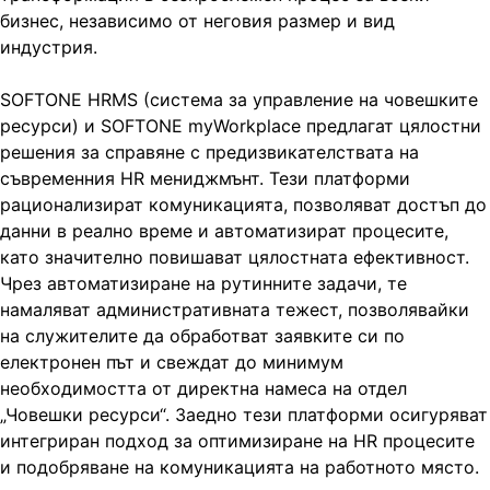
бизнес, независимо от неговия размер и вид
индустрия.
SOFTONE HRMS (система за управление на човешките
ресурси) и SOFTONE myWorkplace предлагат цялостни
решения за справяне с предизвикателствата на
съвременния HR мениджмънт. Тези платформи
рационализират комуникацията, позволяват достъп до
данни в реално време и автоматизират процесите,
като значително повишават цялостната ефективност.
Чрез автоматизиране на рутинните задачи, те
намаляват административната тежест, позволявайки
на служителите да обработват заявките си по
електронен път и свеждат до минимум
необходимостта от директна намеса на отдел
„Човешки ресурси“. Заедно тези платформи осигуряват
интегриран подход за оптимизиране на HR процесите
и подобряване на комуникацията на работното място.