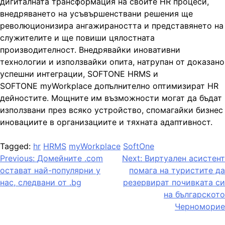
дигиталната трансформация на своите HR процеси,
внедряването на усъвършенствани решения ще
революционизира ангажираността и представянето на
служителите и ще повиши цялостната
производителност. Внедрявайки иновативни
технологии и използвайки опита, натрупан от доказано
успешни интеграции, SOFTONE HRMS и
SOFTONE myWorkplace допълнително оптимизират HR
дейностите. Мощните им възможности могат да бъдат
използвани през всяко устройство, спомагайки бизнес
иновациите в организациите и тяхната адаптивност.
Tagged:
hr
HRMS
myWorkplace
SoftOne
Post
Previous:
Домейните .com
Next:
Виртуален асистент
остават най-популярни у
помага на туристите да
navigation
нас, следвани от .bg
резервират почивката си
на българското
Черноморие