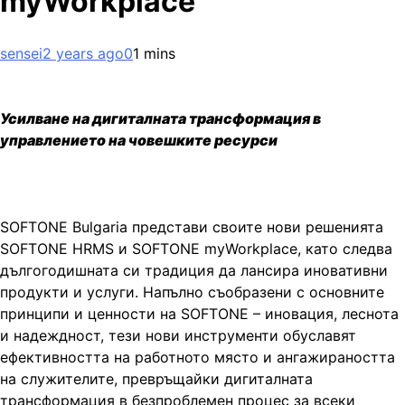
myWorkplace
sensei
2 years ago
0
1 mins
Усилване на дигиталната трансформация в
управлението на човешките ресурси
SOFTONE Bulgaria представи своите нови решенията
SOFTONE HRMS и SOFTONE myWorkplace, като следва
дългогодишната си традиция да лансира иновативни
продукти и услуги. Напълно съобразени с основните
принципи и ценности на SOFTONE – иновация, леснота
и надеждност, тези нови инструменти обуславят
ефективността на работното място и ангажираността
на служителите, превръщайки дигиталната
трансформация в безпроблемен процес за всеки