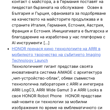
контакт с майстора, а в Германия поставят на
пиедестал бързината на обслужване Освен в
България и Гърция, офанзивата за подобряване
на качеството на майсторите продължава и в
страните Италия, Германия, Естония, Австрия,
Франция и Естония. Инициативата е българска и
благодарение на изработена у нас платформа с
AI инструменти […]
HONOR пренася кино технологиите на ARRI в
мобилното творчество на събитието Imaging
Technology Launch
Технологичният гигант представи своята
иновативната система AiMAGE с архитектура
„чип-устройство-облак“, обяви съвместна
технологична лаборатория с ARRI и интегрира
ARRI LogC3, ARRI Wide Gamut 3 и ARRI Looks в
своя HONOR Robot Phone HONOR представи
най-новите си технологии за мобилни
изображения по време на емблематичното си