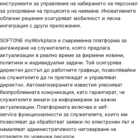
инструменти за управление на набирането на персонал
за ускоряване на процесите на наемане. Иновативните
облачни решения осигуряват мобилност и лесна
интеграция с други приложения.
SOFTONE myWorkplace е съвременна платформа за
ангажиране на служителите, която предлага
актуализации в реално време за фирмени новини,
политики и индивидуални задачи. Той осигурява
директен достъп до работните графици, позволявайки
на служителите да ги преглеждат и управляват
директно. Автоматизираните известия улесняват
безпроблемната комуникация, като гарантират, че
служителите винаги са информирани за важни
актуализации. Платформата включва и self-
service функционалности за служителите, които им
позволяват да обработват заявки по електронен път и
намаляват административното натоварване на
отделите по човешки ресурси.