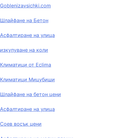
Goblenizavsichki.com
Шлайфане на Бетон
Асфалтиране на улица
изкупуване на коли
Климатици от Eclima
Климатици Мицубиши
Шлайфане на бетон цени
Асфалтиране на улица
Соев восък цени