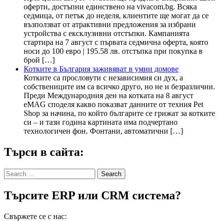
оферти, достъпни единствено на vivacom.bg. Всяка
седмица, от петък до неделя, клиентите ще могат да се
възползват от атрактивни предложения за избрани
устройства с ексклузивни отстъпки. Кампанията
стартира на 7 август с първата седмична оферта, която
носи до 100 евро | 195.58 лв. отстъпка при покупка в
брой […]
Котките в България заживяват в умни домове
Котките са прословути с независимия си дух, а
собствениците им са всичко друго, но не и безразлични.
Преди Международния ден на котката на 8 август
eMAG споделя какво показват данните от техния Pet
Shop за начина, по който българите се грижат за котките
си – и тази година картината има подчертано
технологичен фон. Фонтани, автоматични […]
Търси в сайта:
Search
for:
Търсите ERP или CRM система?
Свържете се с нас: