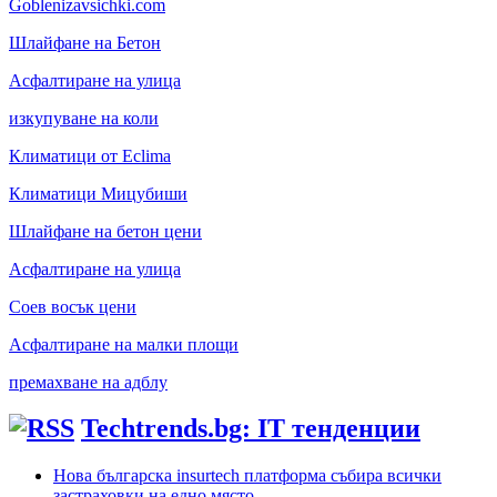
Goblenizavsichki.com
Шлайфане на Бетон
Асфалтиране на улица
изкупуване на коли
Климатици от Eclima
Климатици Мицубиши
Шлайфане на бетон цени
Асфалтиране на улица
Соев восък цени
Асфалтиране на малки площи
премахване на адблу
Techtrends.bg: IT тенденции
Нова българска insurtech платформа събира всички
застраховки на едно място