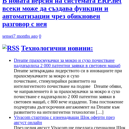
В новата версия на системата ERP.net
всеки може да създава функции и
автоматизации чрез обикновен
разговор с нея
sensei
7 months ago
0
Технологични новини:
Dreame прахосмукачки за мокро и сухо почистване
надхвърлиха 2 000 патентни заявки в световен мащаб
Dreame затвърждава лидерството си в иновациите при
прахосмукачките за мокро и сухо
почистване, стимулирайки развитието на
интелигентното почистване на подове Dreame обяви,
че направлението ѝ за прахосмукачки за мокро и сухо
почистване е надхвърлило 2 000 патентни заявки в
световен мащаб, с 800 вече издадени. Това постижение
подчертава дългосрочния ангажимент на Dreame към
развитието на интелигентни технологии […]
Vivacom стартира с изненадващи Шок оферти през
август онлайн
През целия август Vivacom ще предлага специални Шок