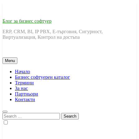
Skip
to
content
Блог за бизнес софтуер
ERP, CRM, BI, IP PBX, Е-търговия, Сигурност,
Виртуализация, Контрол на достъпа
Menu
Начало
Бизнес софтуерен каталог
Термини
За нас
Партньори
Контакти
Search
for: