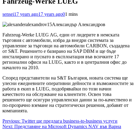
Fahrzeug-Werke LUEG
sensei
17 years ago
17 years ago
0
1 mins
Александър Александров
Fahrzeug-Werke LUEG AG, един от лидерите в немската
търговия с автомобили, избра да внедри системата за
управление за търговци на автомобили CARBON, създадена
от S&T. Решението е базирано на SAP DBM и ще бъде
инсталирано и пуснато в експлоатация във всичките 17
регионални офиси на LUEG, както и в
централния офис до
началото на 2010.
Според представители на S&T България, новата система ще
улесни ежедневните оперативни дейности и възможностите за
работа в екип в LUEG, подобрявайки по този начин
качеството на обслужване на клиентите. Освен това
решението ще осигури управленски данни за по-качествено и
по-прозрачно вземане на стратегически решения, добавят от
компанията.
Post
Previous:
Twitter ще предлага business-to-business услуги
Next:
Представяне на Microsoft Dynamics NAV във Варна
navigation