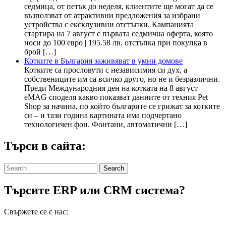
седмица, от петък до неделя, клиентите ще могат да се
възползват от атрактивни предложения за избрани
устройства с ексклузивни отстъпки. Кампанията
стартира на 7 август с първата седмична оферта, която
носи до 100 евро | 195.58 лв. отстъпка при покупка в
брой […]
Котките в България заживяват в умни домове
Котките са прословути с независимия си дух, а
собствениците им са всичко друго, но не и безразлични.
Преди Международния ден на котката на 8 август
eMAG споделя какво показват данните от техния Pet
Shop за начина, по който българите се грижат за котките
си – и тази година картината има подчертано
технологичен фон. Фонтани, автоматични […]
Търси в сайта:
Search
for:
Търсите ERP или CRM система?
Свържете се с нас: