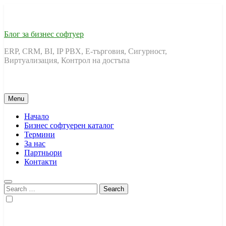
Skip
to
content
Блог за бизнес софтуер
ERP, CRM, BI, IP PBX, Е-търговия, Сигурност,
Виртуализация, Контрол на достъпа
Menu
Начало
Бизнес софтуерен каталог
Термини
За нас
Партньори
Контакти
Search
for: