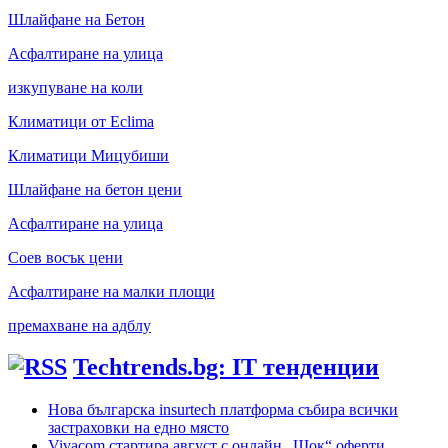
Шлайфане на Бетон
Асфалтиране на улица
изкупуване на коли
Климатици от Eclima
Климатици Мицубиши
Шлайфане на бетон цени
Асфалтиране на улица
Соев восък цени
Асфалтиране на малки площи
премахване на адблу
Techtrends.bg: IT тенденции
Нова българска insurtech платформа събира всички
застраховки на едно място
Vivacom стартира август с онлайн „Шок“ оферти