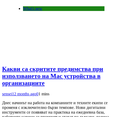
What's new
Какви са скритите предимства при
използването на Mac устройства в
организациите
sensei
12 months ago
0
1 mins
Днес начинът на работа на компаниите и техните екипи се
променя с изключително бързи темпове. Нови дигитални
инструменти се появяват на практика на ежедневна база,
работните навици се променят и стават по-гъвкави, редица