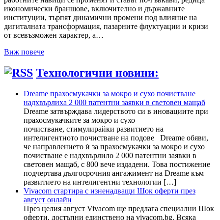
икономически браншове, включително и държавните
институции, търпят динамични промени под влияние на
дигиталната трансформация, пазарните флуктуации и кризи
от всевъзможен характер, а…
Виж повече
Технологични новини:
Dreame прахосмукачки за мокро и сухо почистване
надхвърлиха 2 000 патентни заявки в световен мащаб
Dreame затвърждава лидерството си в иновациите при
прахосмукачките за мокро и сухо
почистване, стимулирайки развитието на
интелигентното почистване на подове Dreame обяви,
че направлението ѝ за прахосмукачки за мокро и сухо
почистване е надхвърлило 2 000 патентни заявки в
световен мащаб, с 800 вече издадени. Това постижение
подчертава дългосрочния ангажимент на Dreame към
развитието на интелигентни технологии […]
Vivacom стартира с изненадващи Шок оферти през
август онлайн
През целия август Vivacom ще предлага специални Шок
оферти, достъпни единствено на vivacom.bg. Всяка