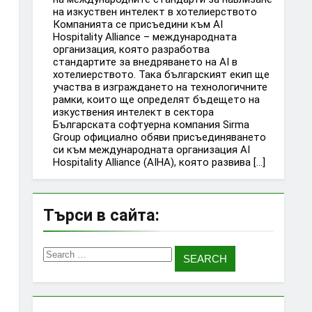
на изкуствен интелект в хотелиерството
Компанията се присъедини към AI
Hospitality Alliance – международната
организация, която разработва
стандартите за внедряването на AI в
хотелиерството. Така българският екип ще
участва в изграждането на технологичните
рамки, които ще определят бъдещето на
изкуствения интелект в сектора
Българската софтуерна компания Sirma
Group официално обяви присъединяването
си към международната организация AI
Hospitality Alliance (AIHA), която развива […]
Търси в сайта:
Search
for: