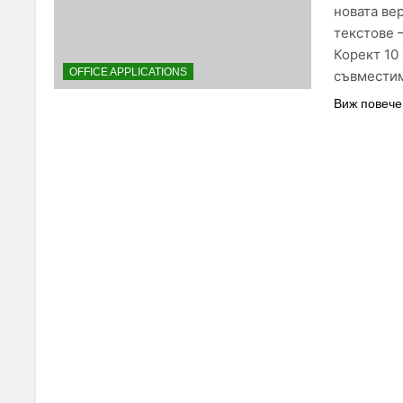
новата ве
текстове 
Корект 10
OFFICE APPLICATIONS
съвмести
Виж повече