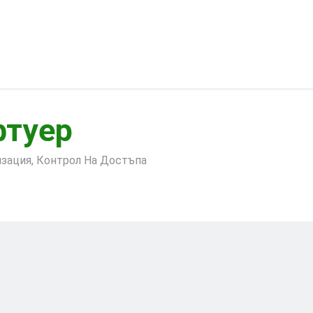
фтуер
лизация, Контрол На Достъпа