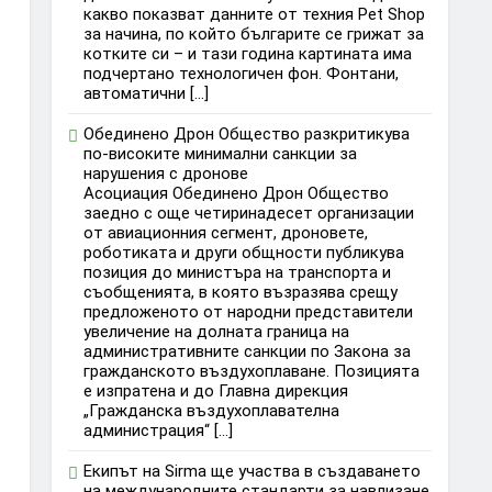
какво показват данните от техния Pet Shop
за начина, по който българите се грижат за
котките си – и тази година картината има
подчертано технологичен фон. Фонтани,
автоматични […]
Обединено Дрон Общество разкритикува
по-високите минимални санкции за
нарушения с дронове
Асоциация Обединено Дрон Общество
заедно с още четиринадесет организации
от авиационния сегмент, дроновете,
роботиката и други общности публикува
позиция до министъра на транспорта и
съобщенията, в която възразява срещу
предложеното от народни представители
увеличение на долната граница на
административните санкции по Закона за
гражданското въздухоплаване. Позицията
е изпратена и до Главна дирекция
„Гражданска въздухоплавателна
администрация“ […]
Екипът на Sirma ще участва в създаването
на международните стандарти за навлизане