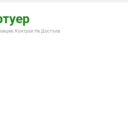
фтуер
лизация, Контрол На Достъпа