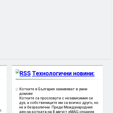
Технологични новини:
Котките в България заживяват в умни
домове
Котките са прословути с независимия си
дух, а собствениците им са всичко друго, но
не и безразлични. Преди Международния
а
ден на котката на 8 август eMAG споделя