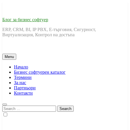
Skip
to
content
Блог за бизнес софтуер
ERP, CRM, BI, IP PBX, Е-търговия, Сигурност,
Виртуализация, Контрол на достъпа
Menu
Начало
Бизнес софтуерен каталог
Термини
За нас
Партньори
Контакти
Search
for: