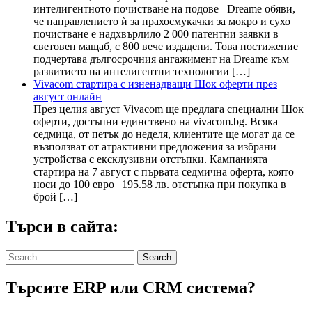
интелигентното почистване на подове Dreame обяви,
че направлението ѝ за прахосмукачки за мокро и сухо
почистване е надхвърлило 2 000 патентни заявки в
световен мащаб, с 800 вече издадени. Това постижение
подчертава дългосрочния ангажимент на Dreame към
развитието на интелигентни технологии […]
Vivacom стартира с изненадващи Шок оферти през
август онлайн
През целия август Vivacom ще предлага специални Шок
оферти, достъпни единствено на vivacom.bg. Всяка
седмица, от петък до неделя, клиентите ще могат да се
възползват от атрактивни предложения за избрани
устройства с ексклузивни отстъпки. Кампанията
стартира на 7 август с първата седмична оферта, която
носи до 100 евро | 195.58 лв. отстъпка при покупка в
брой […]
Търси в сайта:
Search
for:
Търсите ERP или CRM система?