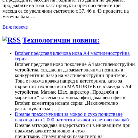
продажбите на този клас продукти през посочените три
месеца са се увеличили съответно с 37, 46 и 43 процента на
месечна база….
Виж повече
Технологични новини:
Brother представя ключова нова A4 мастиленоструйна
серия
Brother представя ново поколение A4 мастиленоструйни
устройства, създадени да заемат значима позиция в
конкурентния пазар на мастиленоструйни принтери.
Това е голяма крачка напред в категорията, като за
първи път технологията MAXIDRIVE се въвежда в A4
устройства. Матиас Шах, директор „Продажби и
маркетинг“ за сегмента малък офис/домашен офис в
Brother, коментира новата серия: „Изключително
развълнуван съм […]
Dreame прахосмукачки за мокро и сухо почистване
надхвърлиха 2 000 патентни заявки в световен мащаб
Dreame затвърждава лидерството си в иновациите при
прахосмукачките за мокро и сухо
почистване, стимулирайки развитието на