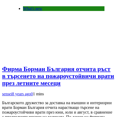
What's new
Фирма Борман България отчита ръст
в търсенето на пожароустойвичи врати
през летните месеци
sensei
8 years ago
0
1 mins
Българското дружество за доставка на външни и интериорни
врати Борман България отчита нарастващо търсене на
пожароустойчиви врати през юни, юли и август, в сравнение
с предходните месеци на годината. По данни на фирмата,