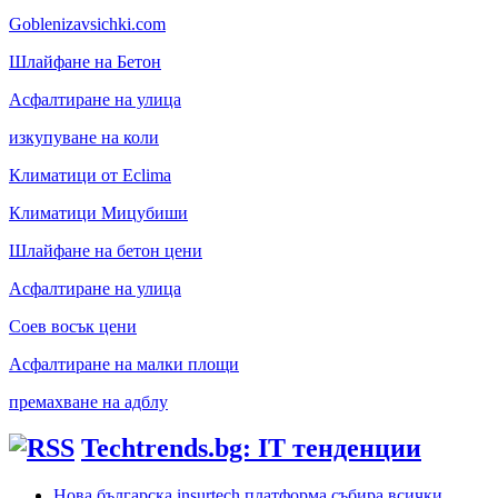
Goblenizavsichki.com
Шлайфане на Бетон
Асфалтиране на улица
изкупуване на коли
Климатици от Eclima
Климатици Мицубиши
Шлайфане на бетон цени
Асфалтиране на улица
Соев восък цени
Асфалтиране на малки площи
премахване на адблу
Techtrends.bg: IT тенденции
Нова българска insurtech платформа събира всички