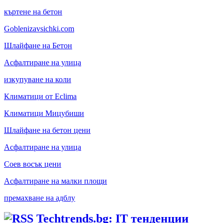
къртене на бетон
Goblenizavsichki.com
Шлайфане на Бетон
Асфалтиране на улица
изкупуване на коли
Климатици от Eclima
Климатици Мицубиши
Шлайфане на бетон цени
Асфалтиране на улица
Соев восък цени
Асфалтиране на малки площи
премахване на адблу
Techtrends.bg: IT тенденции