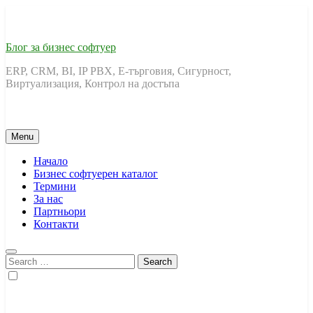
Skip
to
content
Блог за бизнес софтуер
ERP, CRM, BI, IP PBX, Е-търговия, Сигурност,
Виртуализация, Контрол на достъпа
Menu
Начало
Бизнес софтуерен каталог
Термини
За нас
Партньори
Контакти
Search
for: