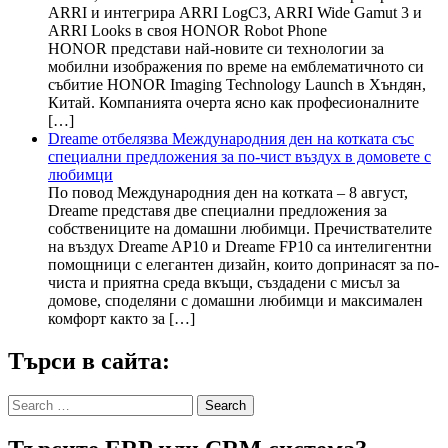
ARRI и интегрира ARRI LogC3, ARRI Wide Gamut 3 и
ARRI Looks в своя HONOR Robot Phone
HONOR представи най-новите си технологии за
мобилни изображения по време на емблематичното си
събитие HONOR Imaging Technology Launch в Хъндян,
Китай. Компанията очерта ясно как професионалните
[…]
Dreame отбелязва Международния ден на котката със
специални предложения за по-чист въздух в домовете с
любимци
По повод Международния ден на котката – 8 август,
Dreame представя две специални предложения за
собствениците на домашни любимци. Пречиствателите
на въздух Dreame AP10 и Dreame FP10 са интелигентни
помощници с елегантен дизайн, които допринасят за по-
чиста и приятна среда вкъщи, създадени с мисъл за
домове, споделяни с домашни любимци и максимален
комфорт както за […]
Търси в сайта:
Search
for: