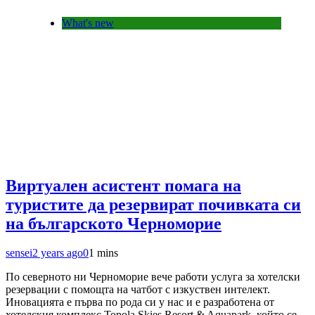
What's new
Виртуален асистент помага на
туристите да резервират почивката си
на българското Черноморие
sensei
2 years ago
0
1 mins
По северното ни Черноморие вече работи услуга за хотелски
резервации с помощта на чатбот с изкуствен интелект.
Иновацията е първа по рода си у нас и е разработена от
хотелския комплекс Topola Skies Resort & Aquapark, който се