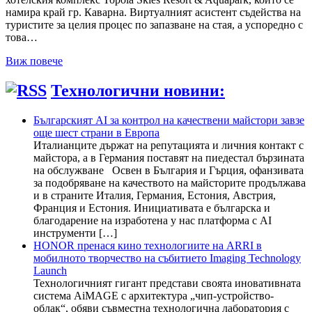
намира край гр. Каварна. Виртуалният асистент съдейства на
туристите за целия процес по запазване на стая, а успоредно с
това…
Виж повече
Технологични новини:
Българският AI за контрол на качествени майстори завзе
още шест страни в Европа
Италианците държат на репутацията и личния контакт с
майстора, а в Германия поставят на пиедестал бързината
на обслужване Освен в България и Гърция, офанзивата
за подобряване на качеството на майсторите продължава
и в страните Италия, Германия, Естония, Австрия,
Франция и Естония. Инициативата е българска и
благодарение на изработена у нас платформа с AI
инструменти […]
HONOR пренася кино технологиите на ARRI в
мобилното творчество на събитието Imaging Technology
Launch
Технологичният гигант представи своята иновативната
система AiMAGE с архитектура „чип-устройство-
облак“, обяви съвместна технологична лаборатория с