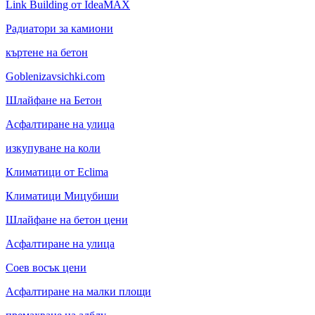
Link Building от IdeaMAX
Радиатори за камиони
къртене на бетон
Goblenizavsichki.com
Шлайфане на Бетон
Асфалтиране на улица
изкупуване на коли
Климатици от Eclima
Климатици Мицубиши
Шлайфане на бетон цени
Асфалтиране на улица
Соев восък цени
Асфалтиране на малки площи