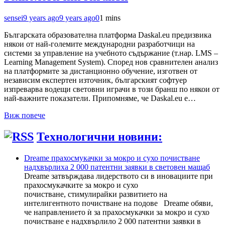
sensei
9 years ago
9 years ago
0
1 mins
Българската образователна платформа Daskal.eu предизвика
някои от най-големите международни разработчици на
системи за управление на учебното съдържание (т.нар. LMS –
Learning Management System). Според нов сравнителен анализ
на платформите за дистанционно обучение, изготвен от
независим експертен източник, българският софтуер
изпреварва водещи световни играчи в този бранш по някои от
най-важните показатели. Припомняме, че Daskal.eu е…
Виж повече
Технологични новини:
Dreame прахосмукачки за мокро и сухо почистване
надхвърлиха 2 000 патентни заявки в световен мащаб
Dreame затвърждава лидерството си в иновациите при
прахосмукачките за мокро и сухо
почистване, стимулирайки развитието на
интелигентното почистване на подове Dreame обяви,
че направлението ѝ за прахосмукачки за мокро и сухо
почистване е надхвърлило 2 000 патентни заявки в