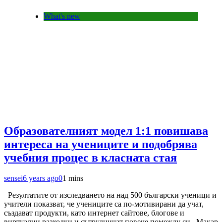
What's new
Образователният модел 1:1 повишава
интереса на учениците и подобрява
учебния процес в класната стая
sensei
6 years ago
0
1 mins
Резултатите от изследването на над 500 български ученици и
учители показват, че учениците са по-мотивирани да учат,
създават продукти, като интернет сайтове, блогове и
виртуални разходки и сътрудничат повече помежду си Макар