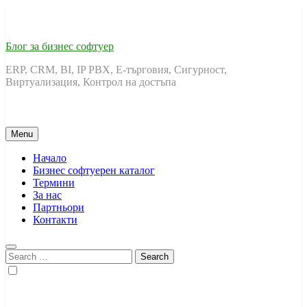
Skip
to
content
Блог за бизнес софтуер
ERP, CRM, BI, IP PBX, Е-търговия, Сигурност,
Виртуализация, Контрол на достъпа
Menu
Начало
Бизнес софтуерен каталог
Термини
За нас
Партньори
Контакти
Search
for: