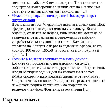
световен мащаб, с 800 вече издадени. Това постижение
подчертава дългосрочния ангажимент на Dreame към
развитието на интелигентни технологии […]
Vivacom стартира с изненадващи Шок оферти през
август онлайн
През целия август Vivacom ще предлага специални Шок
оферти, достъпни единствено на vivacom.bg. Всяка
седмица, от петък до неделя, клиентите ще могат да се
възползват от атрактивни предложения за избрани
устройства с ексклузивни отстъпки. Кампанията
стартира на 7 август с първата седмична оферта, която
носи до 100 евро | 195.58 лв. отстъпка при покупка в
брой […]
Котките в България заживяват в умни домове
Котките са прословути с независимия си дух, а
собствениците им са всичко друго, но не и безразлични.
Преди Международния ден на котката на 8 август
eMAG споделя какво показват данните от техния Pet
Shop за начина, по който българите се грижат за котките
си – и тази година картината има подчертано
технологичен фон. Фонтани, автоматични […]
Търси в сайта: