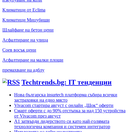
Климатици от Eclima
Климатици Мицубиши
Шлайфане на бетон цени
Асфалтиране на улица
Соев восък цени
Асфалтиране на малки площи
премахване на адблу
Techtrends.bg: IT тенденции
Нова българска insurtech платформа събира всички
застраховки на едно място
Vivacom стартира август с онлайн „Шок“ оферти
Смарт оферти с до 90% отстъпка за над 150 устройства
от Vivacom през август
А1 затвърди лидерството си като най-голямата
технологична компания и системен интегратор
Имплозията на гейм индустрията