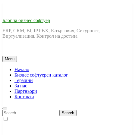
Skip
to
content
Блог за бизнес софтуер
ERP, CRM, BI, IP PBX, Е-търговия, Сигурност,
Виртуализация, Контрол на достъпа
Menu
Начало
Бизнес софтуерен каталог
Термини
За нас
Партньори
Контакти
Search
for: