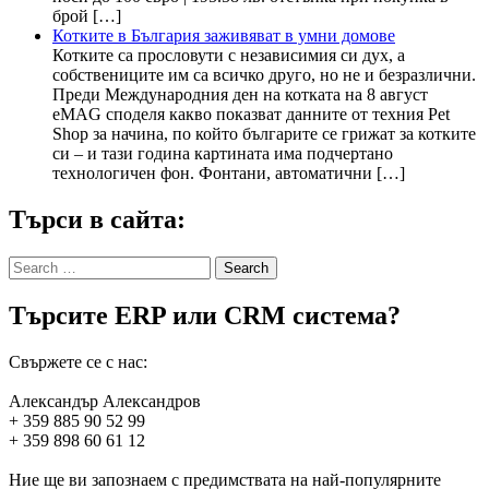
брой […]
Котките в България заживяват в умни домове
Котките са прословути с независимия си дух, а
собствениците им са всичко друго, но не и безразлични.
Преди Международния ден на котката на 8 август
eMAG споделя какво показват данните от техния Pet
Shop за начина, по който българите се грижат за котките
си – и тази година картината има подчертано
технологичен фон. Фонтани, автоматични […]
Търси в сайта:
Search
for:
Търсите ERP или CRM система?
Свържете се с нас:
Александър Александров
+ 359 885 90 52 99
+ 359 898 60 61 12
Ние ще ви запознаем с предимствата на най-популярните