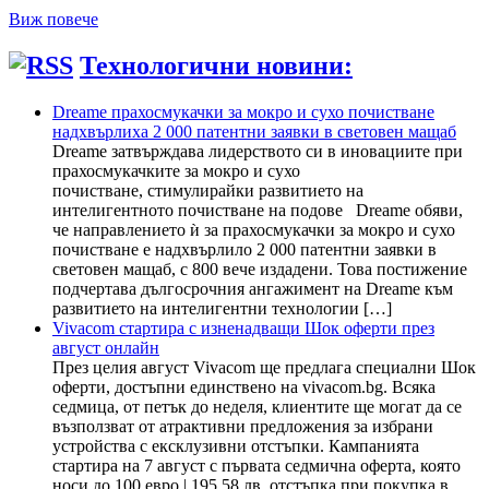
Виж повече
Технологични новини:
Dreame прахосмукачки за мокро и сухо почистване
надхвърлиха 2 000 патентни заявки в световен мащаб
Dreame затвърждава лидерството си в иновациите при
прахосмукачките за мокро и сухо
почистване, стимулирайки развитието на
интелигентното почистване на подове Dreame обяви,
че направлението ѝ за прахосмукачки за мокро и сухо
почистване е надхвърлило 2 000 патентни заявки в
световен мащаб, с 800 вече издадени. Това постижение
подчертава дългосрочния ангажимент на Dreame към
развитието на интелигентни технологии […]
Vivacom стартира с изненадващи Шок оферти през
август онлайн
През целия август Vivacom ще предлага специални Шок
оферти, достъпни единствено на vivacom.bg. Всяка
седмица, от петък до неделя, клиентите ще могат да се
възползват от атрактивни предложения за избрани
устройства с ексклузивни отстъпки. Кампанията
стартира на 7 август с първата седмична оферта, която
носи до 100 евро | 195.58 лв. отстъпка при покупка в