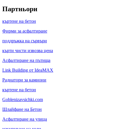
Партньори
къртене на бетон
Фирми за асфалтиране
поддръжка на сървъри
кърти чисти извозва цена
Асфалтиране на пътища
Link Building от IdeaMAX
Радиатори за камиони
къртене на бетон
Goblenizavsichki.com
Шлайфане на Бетон
Асфалтиране на улица
изкупуване на коли