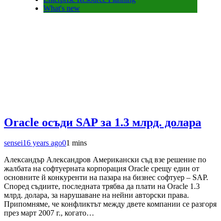
What's new
Oracle осъди SAP за 1.3 млрд. долара
sensei
16 years ago
0
1 mins
Александър Александров Американски съд взе решение по
жалбата на софтуерната корпорация Oracle срещу един от
основните й конкуренти на пазара на бизнес софтуер – SAP.
Според съдиите, последната трябва да плати на Oracle 1.3
млрд. долара, за нарушаване на нейни авторски права.
Припомняме, че конфликтът между двете компании се разгоря
през март 2007 г., когато…