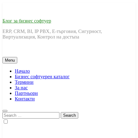
Skip
to
content
Блог за бизнес софтуер
ERP, CRM, BI, IP PBX, Е-търговия, Сигурност,
Виртуализация, Контрол на достъпа
Menu
Начало
Бизнес софтуерен каталог
Термини
За нас
Партньори
Контакти
Search
for: