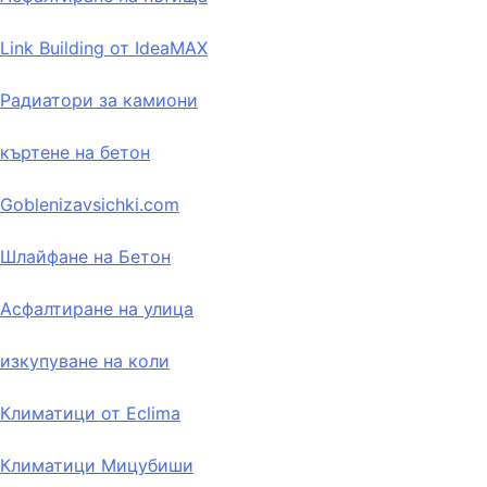
Link Building от IdeaMAX
Радиатори за камиони
къртене на бетон
Goblenizavsichki.com
Шлайфане на Бетон
Асфалтиране на улица
изкупуване на коли
Климатици от Eclima
Климатици Мицубиши