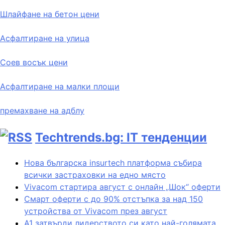
Шлайфане на бетон цени
Асфалтиране на улица
Соев восък цени
Асфалтиране на малки площи
премахване на адблу
Techtrends.bg: IT тенденции
Нова българска insurtech платформа събира
всички застраховки на едно място
Vivacom стартира август с онлайн „Шок“ оферти
Смарт оферти с до 90% отстъпка за над 150
устройства от Vivacom през август
А1 затвърди лидерството си като най-голямата