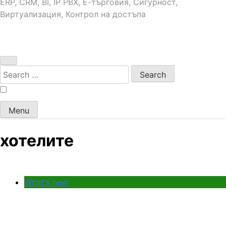
ERP, CRM, BI, IP PBX, Е-търговия, Сигурност,
Виртуализация, Контрол на достъпа
Search
for:
Menu
хотелите
What's new