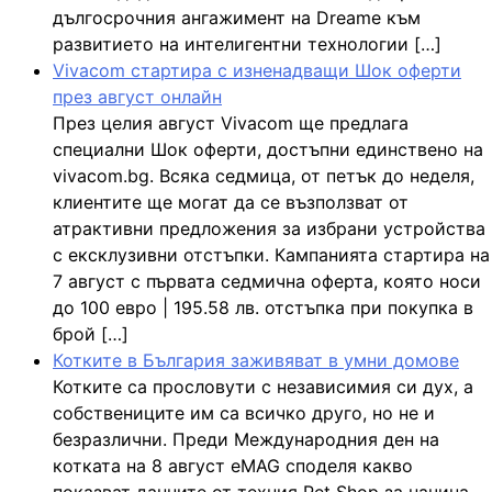
дългосрочния ангажимент на Dreame към
развитието на интелигентни технологии […]
Vivacom стартира с изненадващи Шок оферти
през август онлайн
През целия август Vivacom ще предлага
специални Шок оферти, достъпни единствено на
vivacom.bg. Всяка седмица, от петък до неделя,
клиентите ще могат да се възползват от
атрактивни предложения за избрани устройства
с ексклузивни отстъпки. Кампанията стартира на
7 август с първата седмична оферта, която носи
до 100 евро | 195.58 лв. отстъпка при покупка в
брой […]
Котките в България заживяват в умни домове
Котките са прословути с независимия си дух, а
собствениците им са всичко друго, но не и
безразлични. Преди Международния ден на
котката на 8 август eMAG споделя какво
показват данните от техния Pet Shop за начина,