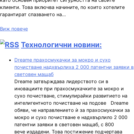
клиенти. Това включва начините, по които хотелите
гарантират спазването на…
Виж повече
Технологични новини:
Dreame прахосмукачки за мокро и сухо
почистване надхвърлиха 2 000 патентни заявки в
световен мащаб
Dreame затвърждава лидерството си в
иновациите при прахосмукачките за мокро и
сухо почистване, стимулирайки развитието на
интелигентното почистване на подове Dreame
обяви, че направлението ѝ за прахосмукачки за
мокро и сухо почистване е надхвърлило 2 000
патентни заявки в световен мащаб, с 800
вече издадени. Това постижение подчертава