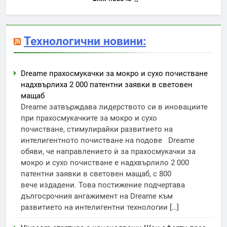
Технологични новини:
Dreame прахосмукачки за мокро и сухо почистване
надхвърлиха 2 000 патентни заявки в световен
мащаб
Dreame затвърждава лидерството си в иновациите
при прахосмукачките за мокро и сухо
почистване, стимулирайки развитието на
интелигентното почистване на подове Dreame
обяви, че направлението ѝ за прахосмукачки за
мокро и сухо почистване е надхвърлило 2 000
патентни заявки в световен мащаб, с 800
вече издадени. Това постижение подчертава
дългосрочния ангажимент на Dreame към
развитието на интелигентни технологии […]