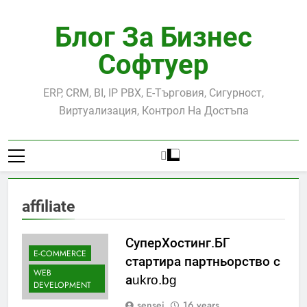
Skip
to
Блог За Бизнес
content
Софтуер
ERP, CRM, BI, IP PBX, Е-Търговия, Сигурност,
Виртуализация, Контрол На Достъпа
affiliate
СуперХостинг.БГ
E-COMMERCE
стартира партньорство с
WEB
аukro.bg
DEVELOPMENT
sensei
16 years