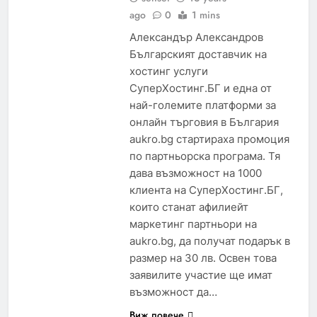
ago
0
1 mins
Александър Александров
Българският доставчик на
хостинг услуги
СуперХостинг.БГ и една от
най-големите платформи за
онлайн търговия в България
aukro.bg стартираха промоция
по партньорска програма. Тя
дава възможност на 1000
клиента на СуперХостинг.БГ,
които станат афилиейт
маркетинг партньори на
аukro.bg, да получат подарък в
размер на 30 лв. Освен това
заявилите участие ще имат
възможност да…
Виж повече