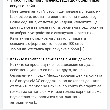
Vivacom стартира с изненадващи Шок оферти през
август онлайн
През целия август Vivacom ще предлага специални
Шок оферти, достъпни единствено на vivacom.bg.
Всяка седмица, от петък до неделя, клиентите ще
могат да се възползват от атрактивни предложения
за избрани устройства с ексклузивни отстъпки.
Кампанията стартира на 7 август с първата
седмична оферта, която носи до 100 евро |
195.58 лв. отстъпка при покупка в брой […]
Котките в България заживяват в умни домове
Котките са прословути с независимия си дух, а
собствениците им са всичко друго, но не и
безразлични. Преди Международния ден на котката
на 8 август eMAG споделя какво показват данните
от техния Pet Shop за начина, по който българите се
грижат за котките си – и тази година картината има
подчертано технологичен фон. Фонтани,
автоматични […]