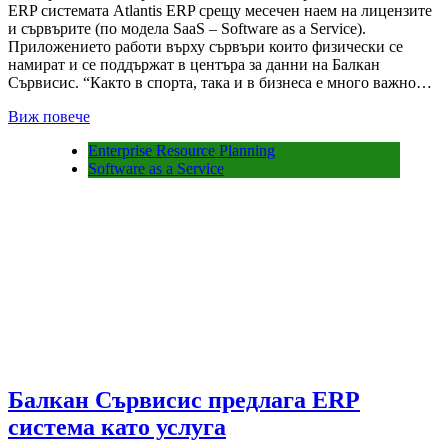
ERP системата Atlantis ERP срещу месечен наем на лицензите
и сървърите (по модела SaaS – Software as a Service).
Приложението работи върху сървъри които физически се
намират и се поддържат в центъра за данни на Балкан
Сървисис. “Както в спорта, така и в бизнеса е много важно…
Виж повече
Enterprise Resource Planning
Software as a Service
Балкан Сървисис предлага ERP
система като услуга