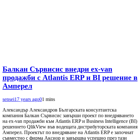
Балкан Сървисис внедри ex-van
продажби с Atlantis ERP и BI решение в
Амперел
sensei
17 years ago
0
1 mins
Александър Александров Българската консултантска
компания Балкан Сървисис завърши проект по внедряването
на ex-van продажби към Atlantis ERP и Business Intelligence (BI)
решението QlikView във водещата дистрибуторската компания
Амперел. Проектът по внедряване на Atlantis ERP е започнат
съвместно с фирма Аксиор и завършва успешно през тази