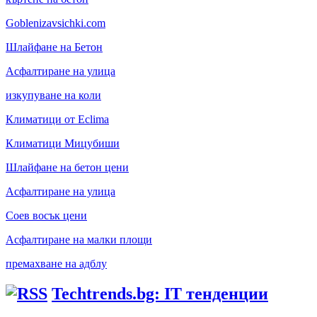
Goblenizavsichki.com
Шлайфане на Бетон
Асфалтиране на улица
изкупуване на коли
Климатици от Eclima
Климатици Мицубиши
Шлайфане на бетон цени
Асфалтиране на улица
Соев восък цени
Асфалтиране на малки площи
премахване на адблу
Techtrends.bg: IT тенденции