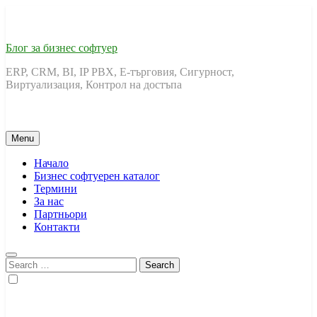
Skip
to
content
Блог за бизнес софтуер
ERP, CRM, BI, IP PBX, Е-търговия, Сигурност,
Виртуализация, Контрол на достъпа
Menu
Начало
Бизнес софтуерен каталог
Термини
За нас
Партньори
Контакти
Search
for: