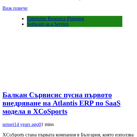
Виж повече
Enterprise Resource Planning
Software as a Service
Балкан Сървисис пусна първото
внедряване на Atlantis ERP по SaaS
модела в XCoSports
sensei
14 years ago
0
1 mins
XCoSports стана първата компания в България, която използва