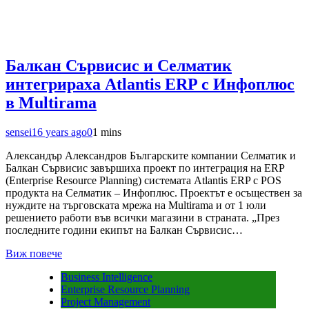
Балкан Сървисис и Селматик
интегрираха Atlantis ERP с Инфоплюс
в Multirama
sensei
16 years ago
0
1 mins
Александър Александров Българските компании Селматик и
Балкан Сървисис завършиха проект по интеграция на ERP
(Enterprise Resource Planning) системата Atlantis ERP с POS
продукта на Селматик – Инфоплюс. Проектът е осъществен за
нуждите на търговската мрежа на Multirama и от 1 юли
решението работи във всички магазини в страната. „През
последните години екипът на Балкан Сървисис…
Виж повече
Business Intelligence
Enterprise Resource Planning
Project Management