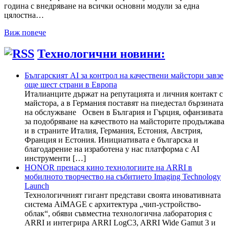
година с внедряване на всички основни модули за една
цялостна…
Виж повече
Технологични новини:
Българският AI за контрол на качествени майстори завзе
още шест страни в Европа
Италианците държат на репутацията и личния контакт с
майстора, а в Германия поставят на пиедестал бързината
на обслужване Освен в България и Гърция, офанзивата
за подобряване на качеството на майсторите продължава
и в страните Италия, Германия, Естония, Австрия,
Франция и Естония. Инициативата е българска и
благодарение на изработена у нас платформа с AI
инструменти […]
HONOR пренася кино технологиите на ARRI в
мобилното творчество на събитието Imaging Technology
Launch
Технологичният гигант представи своята иновативната
система AiMAGE с архитектура „чип-устройство-
облак“, обяви съвместна технологична лаборатория с
ARRI и интегрира ARRI LogC3, ARRI Wide Gamut 3 и