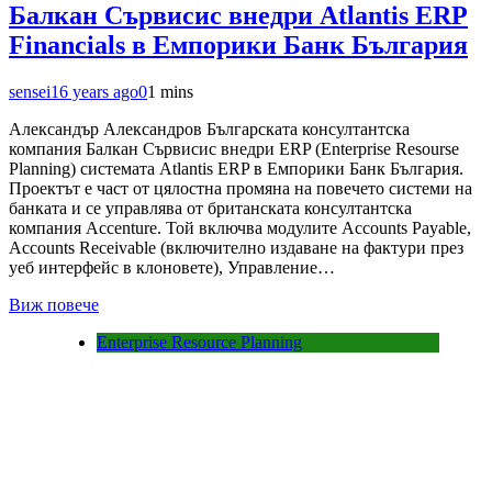
Балкан Сървисис внедри Atlantis ERP
Financials в Емпорики Банк България
sensei
16 years ago
0
1 mins
Александър Александров Българската консултантска
компания Балкан Сървисис внедри ERP (Enterprise Resourse
Planning) системата Atlantis ERP в Емпорики Банк България.
Проектът е част от цялостна промяна на повечето системи на
банката и се управлява от британската консултантска
компания Accenture. Той включва модулите Accounts Payable,
Accounts Receivable (включително издаване на фактури през
уеб интерфейс в клоновете), Управление…
Виж повече
Enterprise Resource Planning