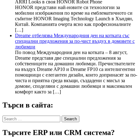
ARRI Looks в своя HONOR Robot Phone
HONOR представи най-новите си технологии за
мобилни изображения по време на емблематичното си
събитие HONOR Imaging Technology Launch в Хъндян,
Китай. Компанията очерта ясно как професионалните
[…]
Dreame отбелязва Международния ден на котката със
специални предложения за по-чист въздух в домовете с
любимци
По повод Международния ден на котката – 8 август,
Dreame представя две специални предложения за
собствениците на домашни любимци. Пречиствателите
на въздух Dreame AP10 и Dreame FP10 са интелигентни
помощници с елегантен дизайн, които допринасят за по-
чиста и приятна среда вкъщи, създадени с мисъл за
домове, споделяни с домашни любимци и максимален
комфорт както за […]
Търси в сайта:
Search
for:
Търсите ERP или CRM система?