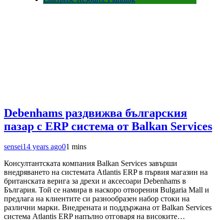
Debenhams раздвижва българския
пазар с ERP система от Balkan Services
sensei
14 years ago
0
1 mins
Консултантската компания Balkan Services завърши
внедряването на системата Atlantis ERP в първия магазин на
британската верига за дрехи и аксесоари Debenhams в
България. Той се намира в наскоро отворения Bulgaria Mall и
предлага на клиентите си разнообразен набор стоки на
различни марки. Внедрената и поддържана от Balkan Services
система Atlantis ERP напълно отговаря на високите…