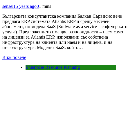
sensei
15 years ago
0
1 mins
Българската консултантска компания Балкан Сървисис вече
предлага ERP системата Atlantis ERP и срещу месечен
абонамент, по модела SaaS (Software as a service – софтуер като
услуга). Предложението има две разновидности – наем само
на лицензи за Atlantis ERP, използвани със собствена
инфраструктура на клиента или наем и на лиценз, и на
инфраструктура. Моделът SaaS, който…
Виж повече
Enterprise Resource Planning