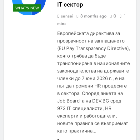
IT сектор
WHAT'S NEW
sensei
8 months ago
0
1
mins
Европейската директива за
прозрачност на заплащането
(EU Pay Transparency Directive),
която трябва да бъде
транспонирана в националните
законодателства на държавите
членки до 7 юни 2026 г., е на
път да промени HR процесите
в сектора. Според анкета на
Job Board-a на DEV.BG сред
972 IT специалисти, HR
експерти и работодатели,
новите правила се възприемат
като практична…