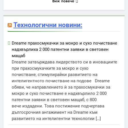
Виж повече
Технологични новини:
Dreame прахосмукачки за мокро и сухо почистване
надхвърлиха 2 000 патентни заявки в световен
мащаб
Dreame затвърждава лидерството си в иновациите
при прахосмукачките за мокро и сухо
почистване, стимулирайки развитието на
интелигентното почистване на подове Dreame
обяви, че направлението ѝ за прахосмукачки за
мокро и сухо почистване е надхвърлило 2 000
патентни заявки в световен мащаб, с 800
вече издадени. Това постижение подчертава
дългосрочния ангажимент на Dreame към
развитието на интелигентни технологии […]