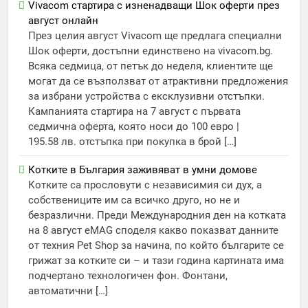
Vivacom стартира с изненадващи Шок оферти през
август онлайн
През целия август Vivacom ще предлага специални
Шок оферти, достъпни единствено на vivacom.bg.
Всяка седмица, от петък до неделя, клиентите ще
могат да се възползват от атрактивни предложения
за избрани устройства с ексклузивни отстъпки.
Кампанията стартира на 7 август с първата
седмична оферта, която носи до 100 евро |
195.58 лв. отстъпка при покупка в брой […]
Котките в България заживяват в умни домове
Котките са прословути с независимия си дух, а
собствениците им са всичко друго, но не и
безразлични. Преди Международния ден на котката
на 8 август eMAG споделя какво показват данните
от техния Pet Shop за начина, по който българите се
грижат за котките си – и тази година картината има
подчертано технологичен фон. Фонтани,
автоматични […]