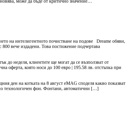
тановява, може да бъде от критично значение…
тието на интелигентното почистване на подове Dreame обяви,
 с 800 вече издадени. Това постижение подчертава
ък до неделя, клиентите ще могат да се възползват от
а оферта, която носи до 100 евро | 195.58 лв. отстъпка при
дния ден на котката на 8 август eMAG споделя какво показват
тано технологичен фон. Фонтани, автоматични […]