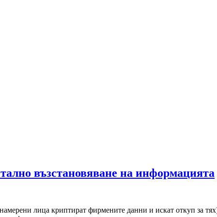
ентално възстановяване на информацията
онамерени лица криптират фирмените данни и искат откуп за тях)