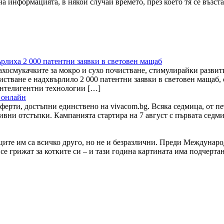
на информацията, в някои случаи времето, през което тя се възс
рлиха 2 000 патентни заявки в световен мащаб
ахосмукачките за мокро и сухо почистване, стимулирайки разви
истване е надхвърлило 2 000 патентни заявки в световен мащаб,
интелигентни технологии […]
 онлайн
рти, достъпни единствено на vivacom.bg. Всяка седмица, от пет
вни отстъпки. Кампанията стартира на 7 август с първата седмичн
иците им са всичко друго, но не и безразлични. Преди Междунаро
е се грижат за котките си – и тази година картината има подчер