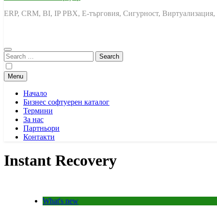
ERP, CRM, BI, IP PBX, Е-търговия, Сигурност, Виртуализация,
Search
for:
Menu
Начало
Бизнес софтуерен каталог
Термини
За нас
Партньори
Контакти
Instant Recovery
What's new