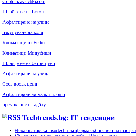
Goblenizavsichki.com
Шлайфане на Бетон
Асфалтиране на улица
изкупуване на коли
Климатици от Eclima
Климатици Мицубиши
Шлайфане на бетон цени
Асфалтиране на улица
Соев восък цени
Асфалтиране на малки площи
премахване на адблу
Techtrends.bg: IT тенденции
Нова българска insurtech платформа събира всички застра
Vivacom стартира август с онлайн „Шок“ оферти