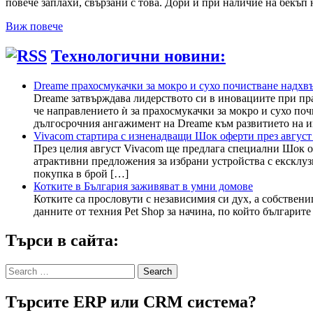
повече заплахи, свързани с това. Дори и при наличие на бекъп 
Виж повече
Технологични новини:
Dreame прахосмукачки за мокро и сухо почистване надхвъ
Dreame затвърждава лидерството си в иновациите при пр
че направлението ѝ за прахосмукачки за мокро и сухо поч
дългосрочния ангажимент на Dreame към развитието на 
Vivacom стартира с изненадващи Шок оферти през август
През целия август Vivacom ще предлага специални Шок офе
атрактивни предложения за избрани устройства с ексклузи
покупка в брой […]
Котките в България заживяват в умни домове
Котките са прословути с независимия си дух, а собствен
данните от техния Pet Shop за начина, по който българит
Търси в сайта:
Search
for:
Търсите ERP или CRM система?