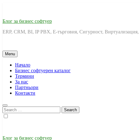
Skip
to
content
Блог за бизнес софтуер
ERP, CRM, BI, IP PBX, Е-търговия, Сигурност, Виртуализация,
Menu
Начало
Бизнес софтуерен каталог
Термини
За нас
Партньори
Контакти
Search
for:
Блог за бизнес софтуер