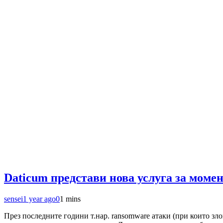
Daticum представи нова услуга за мом
sensei
1 year ago
0
1 mins
През последните години т.нар. ransomware атаки (при които зл