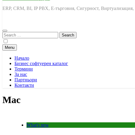
ERP, CRM, BI, IP PBX, Е-търговия, Сигурност, Виртуализация,
Search
for:
Menu
Начало
Бизнес софтуерен каталог
Термини
За нас
Партньори
Контакти
Mac
What's new