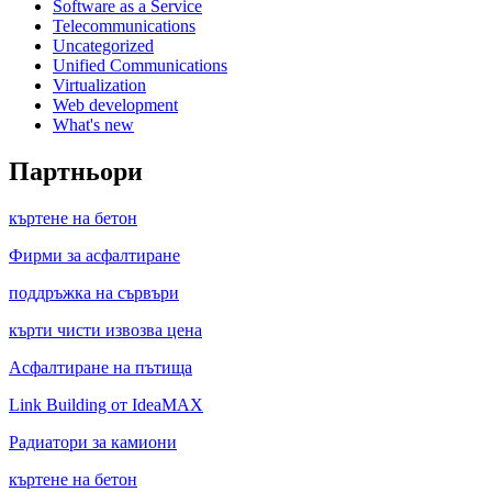
Software as a Service
Telecommunications
Uncategorized
Unified Communications
Virtualization
Web development
What's new
Партньори
къртене на бетон
Фирми за асфалтиране
поддръжка на сървъри
кърти чисти извозва цена
Асфалтиране на пътища
Link Building от IdeaMAX
Радиатори за камиони
къртене на бетон