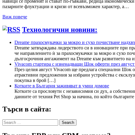
навици се променят и стават по-гъвкави, редица икономическ
пазарните флуктуации и кризи от всевъзможен характер, а…
Виж повече
Технологични новини:
Dreame прахосмукачки за мокро и сухо почистване надхвъ
Dreame затвърждава лидерството си в иновациите при пр
че направлението ѝ за прахосмукачки за мокро и сухо поч
дългосрочния ангажимент на Dreame към развитието на 
Vivacom стартира с изненадващи Шок оферти през август
През целия август Vivacom ще предлага специални Шок офе
атрактивни предложения за избрани устройства с ексклузи
покупка в брой […]
Котките в България заживяват в умни домове
Котките са прословути с независимия си дух, а собствен
данните от техния Pet Shop за начина, по който българит
Търси в сайта:
Search
for: