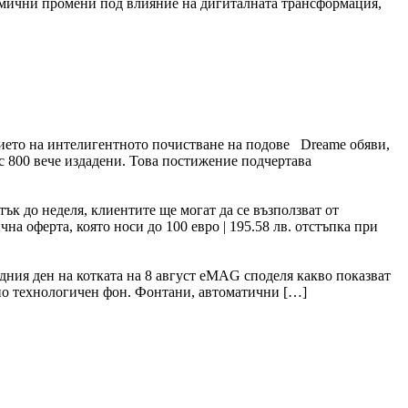
амични промени под влияние на дигиталната трансформация,
тието на интелигентното почистване на подове Dreame обяви,
 с 800 вече издадени. Това постижение подчертава
ък до неделя, клиентите ще могат да се възползват от
а оферта, която носи до 100 евро | 195.58 лв. отстъпка при
дния ден на котката на 8 август eMAG споделя какво показват
тано технологичен фон. Фонтани, автоматични […]