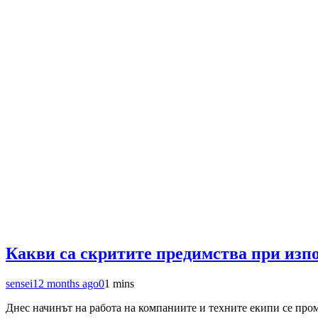
Какви са скритите предимства при изпо
sensei
12 months ago
0
1 mins
Днес начинът на работа на компаниите и техните екипи се про