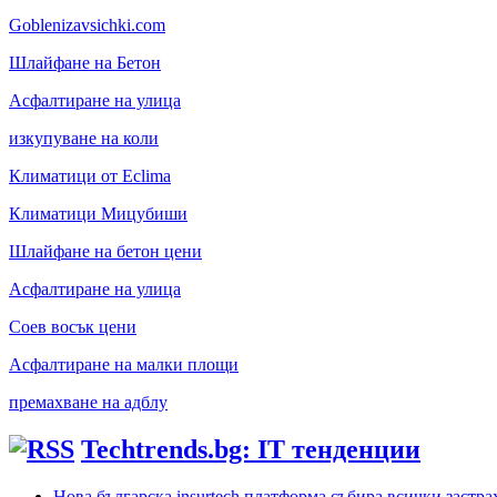
Goblenizavsichki.com
Шлайфане на Бетон
Асфалтиране на улица
изкупуване на коли
Климатици от Eclima
Климатици Мицубиши
Шлайфане на бетон цени
Асфалтиране на улица
Соев восък цени
Асфалтиране на малки площи
премахване на адблу
Techtrends.bg: IT тенденции
Нова българска insurtech платформа събира всички застра