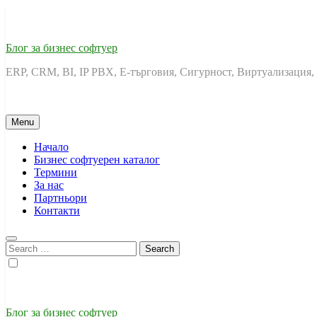
Skip
to
content
Блог за бизнес софтуер
ERP, CRM, BI, IP PBX, Е-търговия, Сигурност, Виртуализация,
Menu
Начало
Бизнес софтуерен каталог
Термини
За нас
Партньори
Контакти
Search
for:
Блог за бизнес софтуер