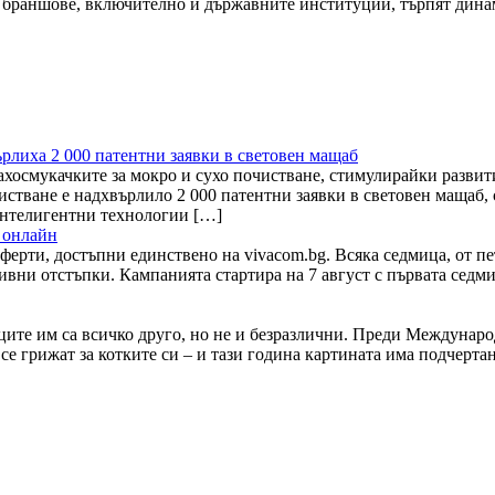
и браншове, включително и държавните институции, търпят дин
рлиха 2 000 патентни заявки в световен мащаб
ахосмукачките за мокро и сухо почистване, стимулирайки разви
истване е надхвърлило 2 000 патентни заявки в световен мащаб,
интелигентни технологии […]
 онлайн
рти, достъпни единствено на vivacom.bg. Всяка седмица, от пет
вни отстъпки. Кампанията стартира на 7 август с първата седмичн
иците им са всичко друго, но не и безразлични. Преди Междунаро
е се грижат за котките си – и тази година картината има подчер