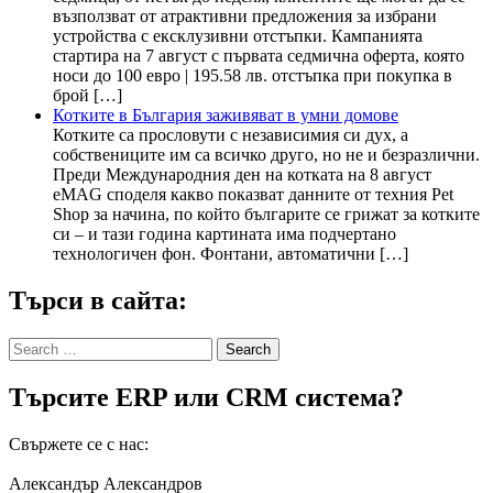
възползват от атрактивни предложения за избрани
устройства с ексклузивни отстъпки. Кампанията
стартира на 7 август с първата седмична оферта, която
носи до 100 евро | 195.58 лв. отстъпка при покупка в
брой […]
Котките в България заживяват в умни домове
Котките са прословути с независимия си дух, а
собствениците им са всичко друго, но не и безразлични.
Преди Международния ден на котката на 8 август
eMAG споделя какво показват данните от техния Pet
Shop за начина, по който българите се грижат за котките
си – и тази година картината има подчертано
технологичен фон. Фонтани, автоматични […]
Търси в сайта:
Search
for:
Търсите ERP или CRM система?
Свържете се с нас:
Александър Александров