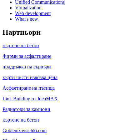
Unified Communications
Virtualization
Web development
What's new
Партньори
къртене на бетон
Фирми за асфалтиране
поддръжка на сървъри
кърти чисти извозва цена
Асфалтиране на пътища
Link Building от IdeaMAX
Радиатори за камиони
къртене на бетон
Goblenizavsichki.com