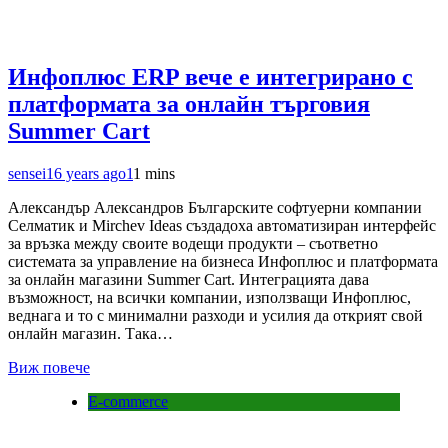
Инфоплюс ERP вече е интегрирано с
платформата за онлайн търговия
Summer Cart
sensei
16 years ago
1
1 mins
Александър Александров Българските софтуерни компании
Селматик и Mirchev Ideas създадоха автоматизиран интерфейс
за връзка между своите водещи продукти – съответно
системата за управление на бизнеса Инфоплюс и платформата
за онлайн магазини Summer Cart. Интеграцията дава
възможност, на всички компании, използващи Инфоплюс,
веднага и то с минимални разходи и усилия да открият свой
онлайн магазин. Така…
Виж повече
E-commerce