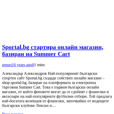
Sportal.bg стартира онлайн магазин,
базиран на Summer Cart
sensei
16 years ago
0
1 mins
Александър Александров Най-популярният български
спортен сайт Sportal.bg създаде собствен онлайн магазин –
shop.sportal.bg, базиран на платформата за електронна
търговия Summer Cart. Това е първия български онлайн
магазин, от който феновете могат да се сдобият с фланелки и
аксесоари на най-популярните футболни отбори. Той предлага
най-богатата колекция от фланелки, започвайки от водещите
български клубове Левски и…