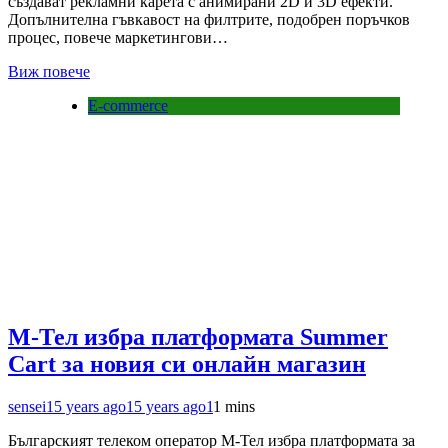
създават рекламни карета с анимирани 2D и 3D ефекти.
Допълнителна гъвкавост на филтрите, подобрен поръчков
процес, повече маркетингови…
Виж повече
E-commerce
М-Тел избра платформата Summer
Cart за новия си онлайн магазин
sensei
15 years ago
15 years ago
1
1 mins
Българският телеком оператор М-Тел избра платформата за