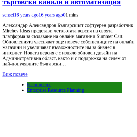
търговски канали и автоматизация
sensei
16 years ago
16 years ago
0
1 mins
Александър Александров Българският софтуерен разработчик
Mirchev Ideas представи четвъртата версия на своята
платформа за създаване на онлайн магазини Summer Cart.
Обновленията улесняват още повече собствениците на онлайн
магазини и увеличават възможностите им за бизнес в
интернет. Новата версия е с изцяло обновен дизайн на
Административна област, както и с поддръжка на седем от
най-популярните български…
Виж повече
E-commerce
Enterprise Resource Planning