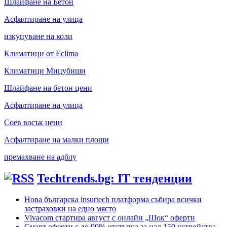
Шлайфане на Бетон
Асфалтиране на улица
изкупуване на коли
Климатици от Eclima
Климатици Мицубиши
Шлайфане на бетон цени
Асфалтиране на улица
Соев восък цени
Асфалтиране на малки площи
премахване на адблу
Techtrends.bg: IT тенденции
Нова българска insurtech платформа събира всички
застраховки на едно място
Vivacom стартира август с онлайн „Шок“ оферти
Смарт оферти с до 90% отстъпка за над 150 устройства