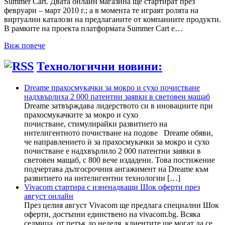
Summer Cart. Двата онлайн магазина ще стартират през
февруари – март 2010 г.; а в момента те играят ролята на
виртуални каталози на предлаганите от компаниите продукти.
В рамките на проекта платформата Summer Cart е…
Виж повече
Технологични новини:
Dreame прахосмукачки за мокро и сухо почистване
надхвърлиха 2 000 патентни заявки в световен мащаб
Dreame затвърждава лидерството си в иновациите при
прахосмукачките за мокро и сухо
почистване, стимулирайки развитието на
интелигентното почистване на подове Dreame обяви,
че направлението ѝ за прахосмукачки за мокро и сухо
почистване е надхвърлило 2 000 патентни заявки в
световен мащаб, с 800 вече издадени. Това постижение
подчертава дългосрочния ангажимент на Dreame към
развитието на интелигентни технологии […]
Vivacom стартира с изненадващи Шок оферти през
август онлайн
През целия август Vivacom ще предлага специални Шок
оферти, достъпни единствено на vivacom.bg. Всяка
седмица, от петък до неделя, клиентите ще могат да се