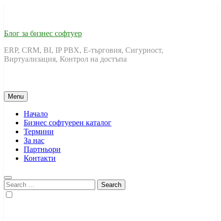
Skip
to
content
Блог за бизнес софтуер
ERP, CRM, BI, IP PBX, Е-търговия, Сигурност,
Виртуализация, Контрол на достъпа
Menu
Начало
Бизнес софтуерен каталог
Термини
За нас
Партньори
Контакти
Search
for: