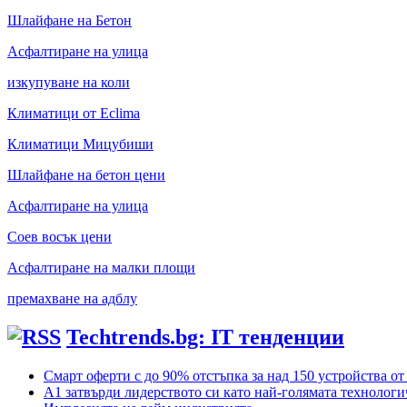
Шлайфане на Бетон
Асфалтиране на улица
изкупуване на коли
Климатици от Eclima
Климатици Мицубиши
Шлайфане на бетон цени
Асфалтиране на улица
Соев восък цени
Асфалтиране на малки площи
премахване на адблу
Techtrends.bg: IT тенденции
Смарт оферти с до 90% отстъпка за над 150 устройства от
А1 затвърди лидерството си като най-голямата технолог