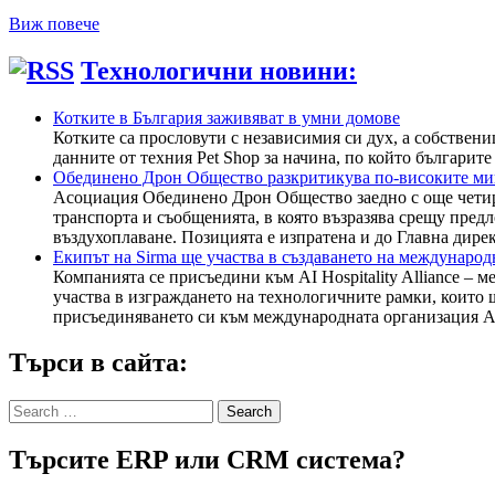
Виж повече
Технологични новини:
Котките в България заживяват в умни домове
Котките са прословути с независимия си дух, а собствен
данните от техния Pet Shop за начина, по който българит
Обединено Дрон Общество разкритикува по-високите ми
Асоциация Обединено Дрон Общество заедно с още четир
транспорта и съобщенията, в която възразява срещу пред
въздухоплаване. Позицията е изпратена и до Главна дир
Екипът на Sirma ще участва в създаването на международ
Компанията се присъедини към AI Hospitality Alliance – 
участва в изграждането на технологичните рамки, които
присъединяването си към международната организация AI H
Търси в сайта:
Search
for:
Търсите ERP или CRM система?