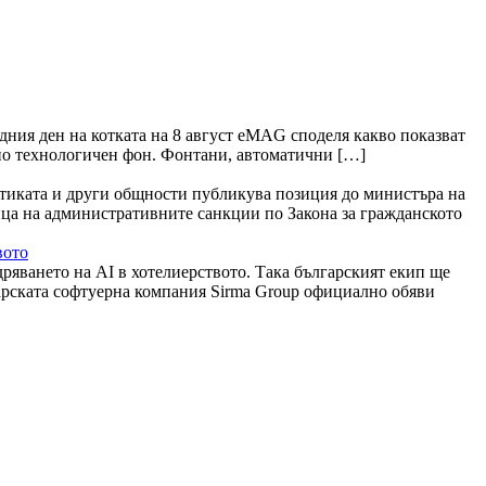
дния ден на котката на 8 август eMAG споделя какво показват
тано технологичен фон. Фонтани, автоматични […]
тиката и други общности публикува позиция до министъра на
ица на административните санкции по Закона за гражданското
вото
дряването на AI в хотелиерството. Така българският екип ще
арската софтуерна компания Sirma Group официално обяви