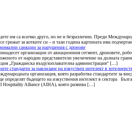
иците им са всичко друго, но не и безразлични. Преди Междунаро
е се грижат за котките си – и тази година картината има подчер
нимални санкции за нарушения с дронове
инадесет организации от авиационния сегмент, дроновете, робо
ложеното от народни представители увеличение на долната гран
екция „Гражданска въздухоплавателна администрация“ […]
ните стандарти за навлизане на изкуствен интелект в хотелиерст
международната организация, която разработва стандартите за вне
 ще определят бъдещето на изкуствения интелект в сектора Бълг
ospitality Alliance (AIHA), която развива […]