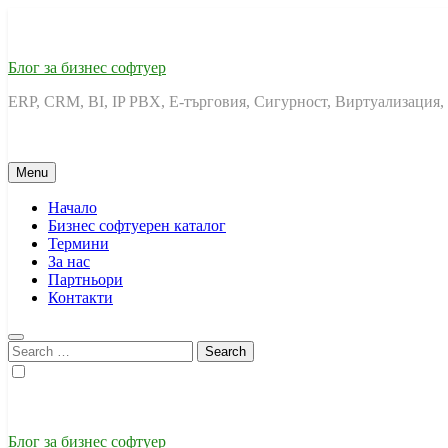
Skip
to
content
Блог за бизнес софтуер
ERP, CRM, BI, IP PBX, Е-търговия, Сигурност, Виртуализация,
Menu
Начало
Бизнес софтуерен каталог
Термини
За нас
Партньори
Контакти
Search
for:
Блог за бизнес софтуер