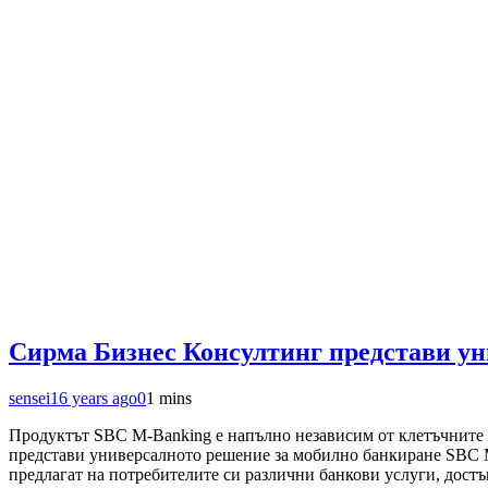
Сирма Бизнес Консултинг представи ун
sensei
16 years ago
0
1 mins
Продуктът SBC M-Banking е напълно независим от клетъчните
представи универсалното решение за мобилно банкиране SBC M
предлагат на потребителите си различни банкови услуги, дост