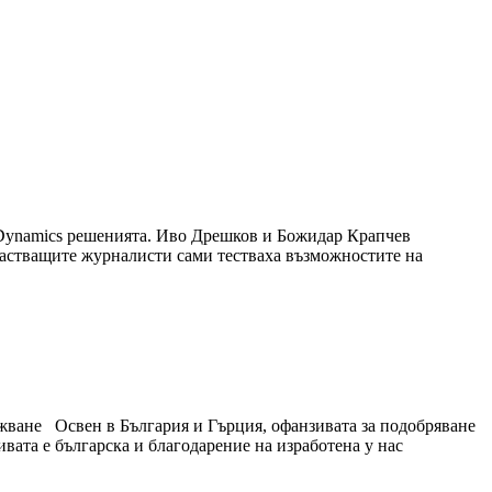
t Dynamics решенията. Иво Дрешков и Божидар Крапчев
 участващите журналисти сами тестваха възможностите на
ужване Освен в България и Гърция, офанзивата за подобряване
вата е българска и благодарение на изработена у нас