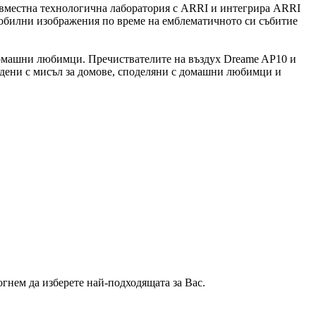
ъвместна технологична лаборатория с ARRI и интегрира ARRI
билни изображения по време на емблематичното си събитие
домашни любимци. Пречиствателите на въздух Dreame AP10 и
адени с мисъл за домове, споделяни с домашни любимци и
гнем да изберете най-подходящата за Вас.