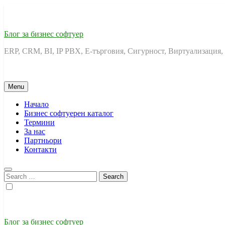
Skip
to
content
Блог за бизнес софтуер
ERP, CRM, BI, IP PBX, Е-търговия, Сигурност, Виртуализация,
Menu
Начало
Бизнес софтуерен каталог
Термини
За нас
Партньори
Контакти
Search
for:
Блог за бизнес софтуер