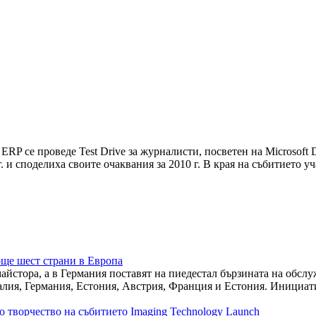
 ERP се проведе Test Drive за журналисти, посветен на Microsof
г. и споделиха своите очаквания за 2010 г. В края на събитието
още шест страни в Европа
айстора, а в Германия поставят на пиедестал бързината на обсл
алия, Германия, Естония, Австрия, Франция и Естония. Инициати
творчество на събитието Imaging Technology Launch