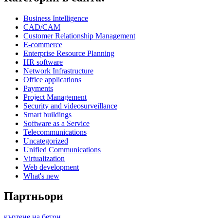
Business Intelligence
CAD/CAM
Customer Relationship Management
E-commerce
Enterprise Resource Planning
HR software
Network Infrastructure
Office applications
Payments
Project Management
Security and videosurveillance
Smart buildings
Software as a Service
Telecommunications
Uncategorized
Unified Communications
Virtualization
Web development
What's new
Партньори
къртене на бетон