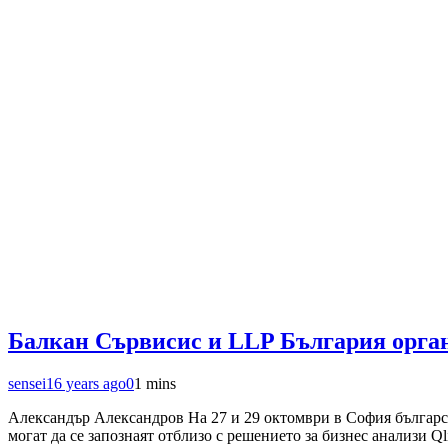
Балкан Сървисис и LLP България организ
sensei
16 years ago
0
1 mins
Александър Александров На 27 и 29 октомври в София българск
могат да се запознаят отблизо с решението за бизнес анализи