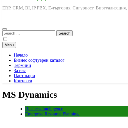
ERP, CRM, BI, IP PBX, Е-търговия, Сигурност, Виртуализация,
Search
for:
Menu
Начало
Бизнес софтуерен каталог
Термини
За нас
Партньори
Контакти
MS Dynamics
Business Intelligence
Enterprise Resource Planning