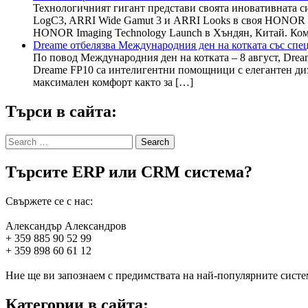
Технологичният гигант представи своята иновативната с
LogC3, ARRI Wide Gamut 3 и ARRI Looks в своя HONOR 
HONOR Imaging Technology Launch в Хъндян, Китай. Ком
Dreame отбелязва Международния ден на котката със спе
По повод Международния ден на котката – 8 август, Dre
Dreame FP10 са интелигентни помощници с елегантен диз
максимален комфорт както за […]
Търси в сайта:
Search
for:
Търсите ERP или CRM система?
Свържете се с нас:
Александър Александров
+ 359 885 90 52 99
+ 359 898 60 61 12
Ние ще ви запознаем с предимствата на най-популярните систем
Категории в сайта: