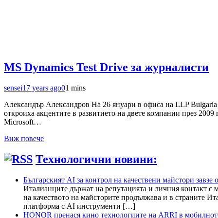
MS Dynamics Test Drive за журналисти
sensei
17 years ago
0
1 mins
Александър Александров На 26 януари в офиса на LLP Bulgaria
откроиха акцентите в развитието на двете компании през 2009 
Microsoft…
Виж повече
Технологични новини:
Българският AI за контрол на качествени майстори завзе 
Италианците държат на репутацията и личния контакт с м
на качеството на майсторите продължава и в страните Ит
платформа с AI инструменти […]
HONOR пренася кино технологиите на ARRI в мобилното 