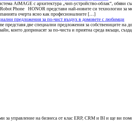
истема AiMAGE с архитектура „чип-устройство-облак“, обяви с
Robot Phone HONOR представи най-новите си технологии за мо
панията очерта ясно как професионалните […]
циални предложения за по-чист въздух в домовете с любимци
ame представя две специални предложения за собствениците на 
айн, които допринасят за по-чиста и приятна среда вкъщи, създ
и за управление на бизнеса от клас ERP, CRM и BI и ще ви помо