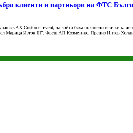
събра клиенти и партньори на ФТС Бълг
ynamics AX Customer event, на който бяха поканени всички клие
 „Енел Марица Изток III”, Фреш АП Козметикс, Прециз Интер Хол