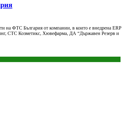
ария
нти на ФТС България от компании, в които е внедрена ERP
динг, СТС Козметикс, Хювефарма, ДА “Държавен Резерв и