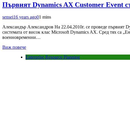
Първият Dynamics AX Customer Event 
sensei
16 years ago
0
1 mins
Александър Александров На 22.04.2010г. се проведе първият D
системата от висок клас Microsoft Dynamics AX. Сред тях са
военновременни…
Виж повече
Enterprise Resource Planning