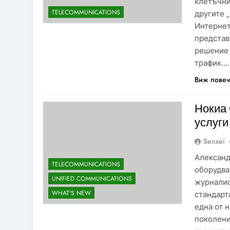
клетъчни
TELECOMMUNICATIONS
другите 
Интернет
представ
решение 
трафик….
Виж пове
Нокиа
услуги
Sensei
Александ
TELECOMMUNICATIONS
оборудва
UNIFIED COMMUNICATIONS
журналис
WHAT'S NEW
стандарта
една от 
поколени