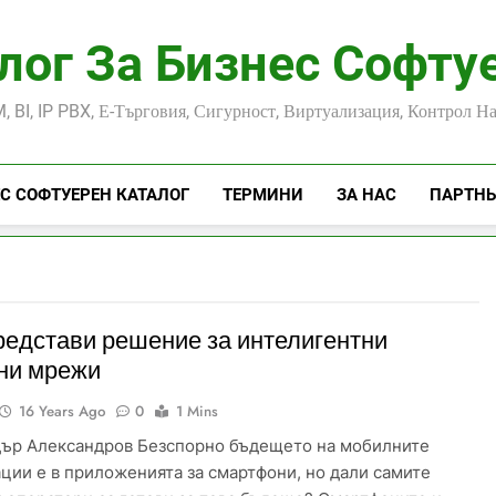
лог За Бизнес Софту
, BI, IP PBX, Е-Търговия, Сигурност, Виртуализация, Контрол Н
С СОФТУЕРЕН КАТАЛОГ
ТЕРМИНИ
ЗА НАС
ПАРТН
едстави решение за интелигентни
ни мрежи
16 Years Ago
0
1 Mins
ър Александров Безспорно бъдещето на мобилните
ции е в приложенията за смартфони, но дали самите