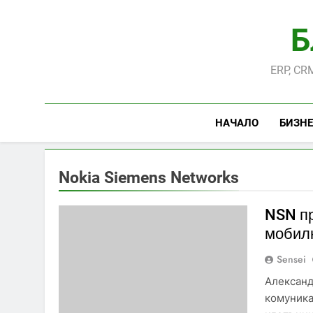
Skip
to
Б
content
ERP, CRM
НАЧАЛО
БИЗНЕ
Nokia Siemens Networks
NSN пр
мобил
Sensei
Александ
комуника