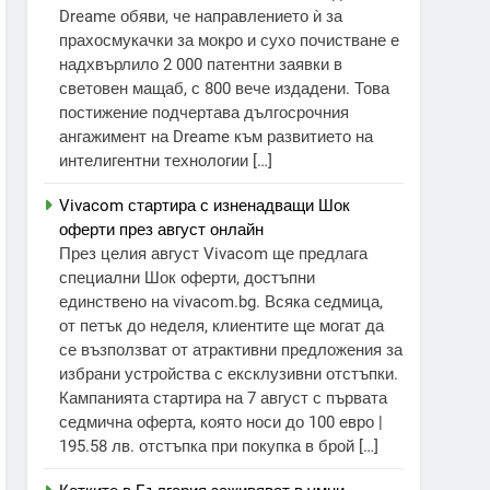
Dreame обяви, че направлението ѝ за
прахосмукачки за мокро и сухо почистване е
надхвърлило 2 000 патентни заявки в
световен мащаб, с 800 вече издадени. Това
постижение подчертава дългосрочния
ангажимент на Dreame към развитието на
интелигентни технологии […]
Vivacom стартира с изненадващи Шок
оферти през август онлайн
През целия август Vivacom ще предлага
специални Шок оферти, достъпни
единствено на vivacom.bg. Всяка седмица,
от петък до неделя, клиентите ще могат да
се възползват от атрактивни предложения за
избрани устройства с ексклузивни отстъпки.
Кампанията стартира на 7 август с първата
седмична оферта, която носи до 100 евро |
195.58 лв. отстъпка при покупка в брой […]