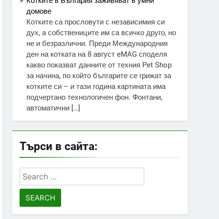
Котките в България заживяват в умни
домове
Котките са прословути с независимия си
дух, а собствениците им са всичко друго, но
не и безразлични. Преди Международния
ден на котката на 8 август eMAG споделя
какво показват данните от техния Pet Shop
за начина, по който българите се грижат за
котките си – и тази година картината има
подчертано технологичен фон. Фонтани,
автоматични […]
Търси в сайта:
Search
for: