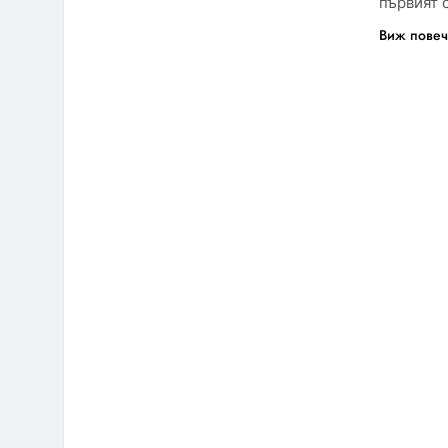
първият 
Виж пове