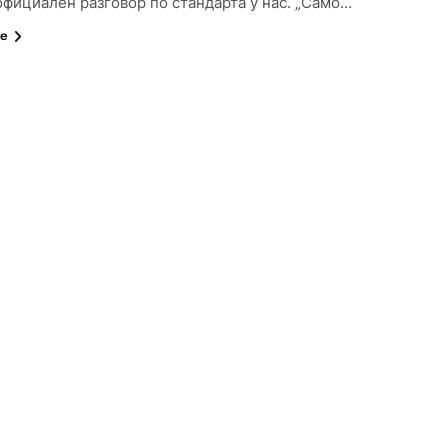
официален разговор по стандарта у нас. „Само…
че