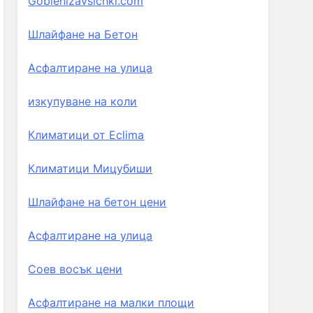
Goblenizavsichki.com
Шлайфане на Бетон
Асфалтиране на улица
изкупуване на коли
Климатици от Eclima
Климатици Мицубиши
Шлайфане на бетон цени
Асфалтиране на улица
Соев восък цени
Асфалтиране на малки площи