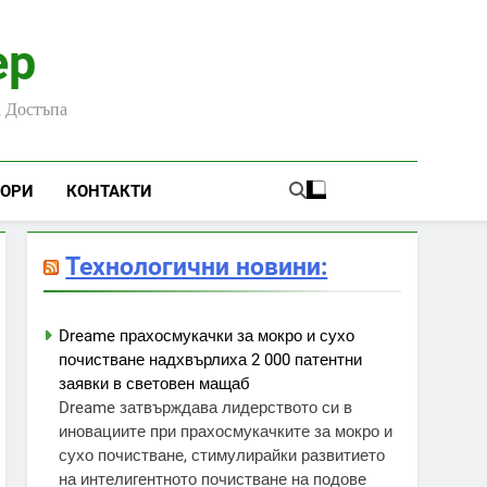
ер
а Достъпа
ЬОРИ
КОНТАКТИ
Технологични новини:
Dreame прахосмукачки за мокро и сухо
почистване надхвърлиха 2 000 патентни
заявки в световен мащаб
Dreame затвърждава лидерството си в
иновациите при прахосмукачките за мокро и
сухо почистване, стимулирайки развитието
на интелигентното почистване на подове