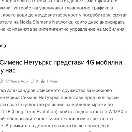
 оператори са готови за това бъдеще? Смартфоните и
„умни” устройства увеличават главоломно трафика в
, което води до неудовлетвореност у потребителя, смятат
ители на Nokia Siemens Networks, които днес анонсираха
на компанията за интелигентно управление на мобилния
че
 Сименс Нетуъркс представи 4G мобилни
 у нас
17 Years Ago
0
1 Mins
ър Александров Смесеното дружество за мрежово
не Нокиа Сименс Нетуъркс представи пред български
ти своето цялостно решение за мобилни мрежи по
 LTE (Long Term Evolution), който заедно с mobile WiMAX е
най-обещаващите клетъчни технологии от четвърто
е. В рамките на демонстрацията беше проведен и