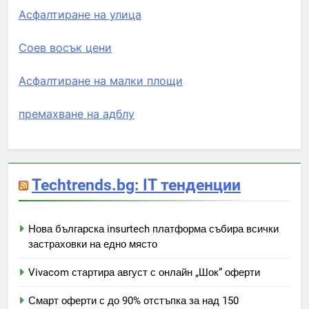
Асфалтиране на улица
Соев восък цени
Асфалтиране на малки площи
премахване на адблу
Techtrends.bg: IT тенденции
Нова българска insurtech платформа събира всички
застраховки на едно място
Vivacom стартира август с онлайн „Шок“ оферти
Смарт оферти с до 90% отстъпка за над 150