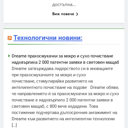
достъпна…
Виж повече
Технологични новини:
Dreame прахосмукачки за мокро и сухо почистване
надхвърлиха 2 000 патентни заявки в световен мащаб
Dreame затвърждава лидерството си в иновациите
при прахосмукачките за мокро и сухо
почистване, стимулирайки развитието на
интелигентното почистване на подове Dreame обяви,
че направлението ѝ за прахосмукачки за мокро и сухо
почистване е надхвърлило 2 000 патентни заявки в
световен мащаб, с 800 вече издадени. Това
постижение подчертава дългосрочния ангажимент на
Dreame към развитието на интелигентни технологии
[…]