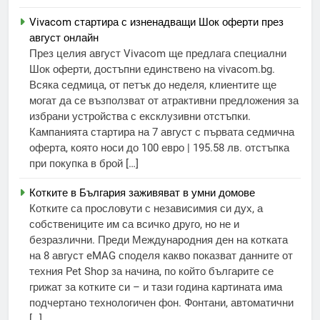
Vivacom стартира с изненадващи Шок оферти през
август онлайн
През целия август Vivacom ще предлага специални
Шок оферти, достъпни единствено на vivacom.bg.
Всяка седмица, от петък до неделя, клиентите ще
могат да се възползват от атрактивни предложения за
избрани устройства с ексклузивни отстъпки.
Кампанията стартира на 7 август с първата седмична
оферта, която носи до 100 евро | 195.58 лв. отстъпка
при покупка в брой […]
Котките в България заживяват в умни домове
Котките са прословути с независимия си дух, а
собствениците им са всичко друго, но не и
безразлични. Преди Международния ден на котката
на 8 август eMAG споделя какво показват данните от
техния Pet Shop за начина, по който българите се
грижат за котките си – и тази година картината има
подчертано технологичен фон. Фонтани, автоматични
[…]