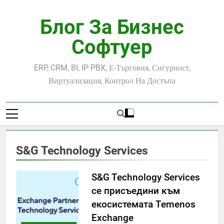
Skip
to
Блог За Бизнес
content
Софтуер
ERP, CRM, BI, IP PBX, Е-Търговия, Сигурност,
Виртуализация, Контрол На Достъпа
S&G Technology Services
S&G Technology Services
се присъедини към
екосистемата Temenos
Exchange