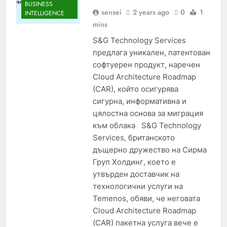
BUSINESS
sensei
2 years ago
0
1
INTELLIGENCE
mins
S&G Technology Services
предлага уникален, патентован
софтуерен продукт, наречен
Cloud Architecture Roadmap
(CAR), който осигурява
сигурна, информативна и
цялостна основа за миграция
към облака S&G Technology
Services, британското
дъщерно дружество на Сирма
Груп Холдинг, което е
утвърден доставчик на
технологични услуги на
Temenos, обяви, че неговата
Cloud Architecture Roadmap
(CAR) пакетна услуга вече е