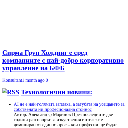
Сирма Груп Холдинг е сред
компаниите с най-добро корпоративно
управление на БФБ
Konsultant
1 month ago
0
Технологични новини:
AI не е най-голямата заплаха, а загубата на усещането за
собствената ни професионална стойнос
Автор: Александър Маринов През последните две
години разговорът за изкуствения интелект е
доминиран от един въпрос – кои професии ще бъдат