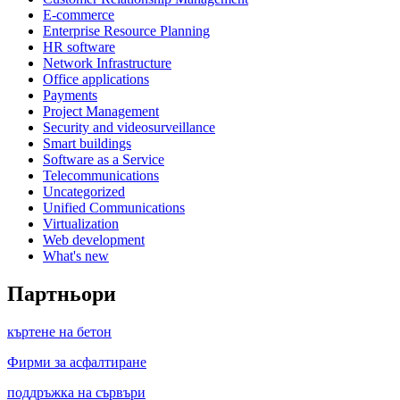
E-commerce
Enterprise Resource Planning
HR software
Network Infrastructure
Office applications
Payments
Project Management
Security and videosurveillance
Smart buildings
Software as a Service
Telecommunications
Uncategorized
Unified Communications
Virtualization
Web development
What's new
Партньори
къртене на бетон
Фирми за асфалтиране
поддръжка на сървъри