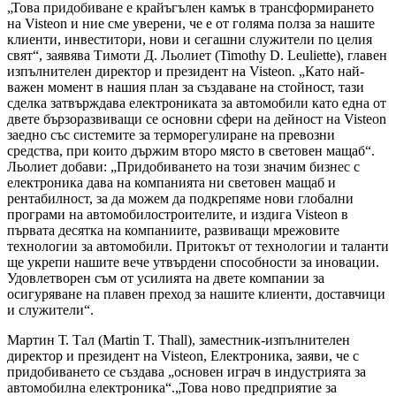
„Това придобиване е крайъгълен камък в трансформирането
на Visteon и ние сме уверени, че е от голяма полза за нашите
клиенти, инвеститори, нови и сегашни служители по целия
свят“, заявява Тимоти Д. Льолиет (Timothy D. Leuliette), главен
изпълнителен директор и президент на Visteon. „Като най-
важен момент в нашия план за създаване на стойност, тази
сделка затвърждава електрониката за автомобили като една от
двете бързоразвиващи се основни сфери на дейност на Visteon
заедно със системите за терморегулиране на превозни
средства, при които държим второ място в световен мащаб“.
Льолиет добави: „Придобиването на този значим бизнес с
електроника дава на компанията ни световен мащаб и
рентабилност, за да можем да подкрепяме нови глобални
програми на автомобилостроителите, и издига Visteon в
първата десятка на компаниите, развиващи мрежовите
технологии за автомобили. Притокът от технологии и таланти
ще укрепи нашите вече утвърдени способности за иновации.
Удовлетворен съм от усилията на двете компании за
осигуряване на плавен преход за нашите клиенти, доставчици
и служители“.
Мартин Т. Тал (Martin T. Thall), заместник-изпълнителен
директор и президент на Visteon, Електроника, заяви, че с
придобиването се създава „основен играч в индустрията за
автомобилна електроника“.„Това ново предприятие за