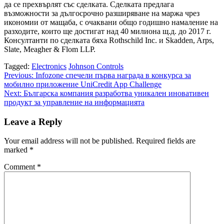
да се прехвърлят със сделката. Сделката предлага
възможности за дългосрочно разширяване на маржа чрез
икономии от мащаба, с очаквани общо годишно намаление на
разходите, които ще достигат над 40 милиона щ.д. до 2017 г.
Консултанти по сделката бяха Rothschild Inc. и Skadden, Arps,
Slate, Meagher & Flom LLP.
Tagged:
Electronics
Johnson Controls
Post
Previous:
Infozone спечели първа награда в конкурса за
мобилно приложение UniCredit App Challenge
navigation
Next:
Българска компания разработва уникален иновативен
продукт за управление на информацията
Leave a Reply
Your email address will not be published.
Required fields are
marked
*
Comment
*