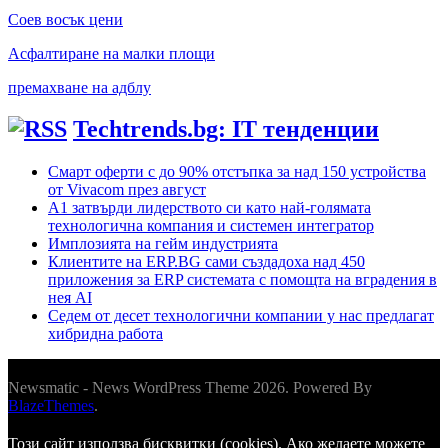
Соев восък цени
Асфалтиране на малки площи
премахване на адблу
Techtrends.bg: IT тенденции
Смарт оферти с до 90% отстъпка за над 150 устройства
от Vivacom през август
А1 затвърди лидерството си като най-голямата
технологична компания и системен интегратор
Имплозията на гейм индустрията
Клиентите на ERP.BG сами създадоха над 450
приложения за ERP системата с помощта на вградения в
нея AI
Седем от десет технологични компании у нас предлагат
хибридна работа
Newsmatic - News WordPress Theme 2026. Powered By
BlazeThemes
.
Този сайт използва бисквитки (cookies). Ако желаете можете