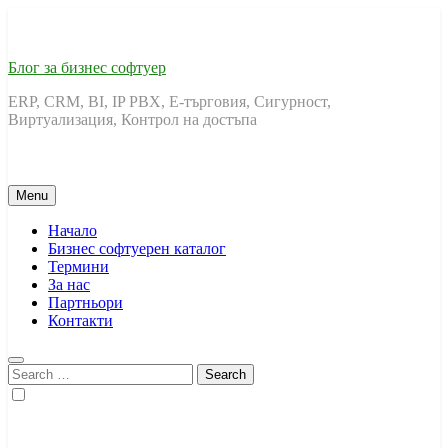
Skip
to
content
Блог за бизнес софтуер
ERP, CRM, BI, IP PBX, Е-търговия, Сигурност,
Виртуализация, Контрол на достъпа
Menu
Начало
Бизнес софтуерен каталог
Термини
За нас
Партньори
Контакти
Search
for: