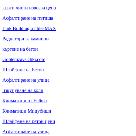
кърти чисти извозва цена
Асфалтиране на пътища
Link Building от IdeaMAX
Радиатори за камиони
къртене на бетон
Goblenizavsichki.com
Шлайфане на Бетон
Асфалтиране на улица
изкупуване на коли
Климатици от Eclima
Климатици Мицубиши
Шлайфане на бетон цени
Асфалтиране на улица