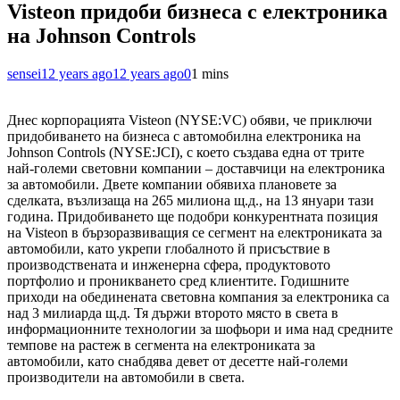
Visteon придоби бизнеса с електроника
на Johnson Controls
sensei
12 years ago
12 years ago
0
1 mins
Днес корпорацията Visteon (NYSE:VC) обяви, че приключи
придобиването на бизнеса с автомобилна електроника на
Johnson Controls (NYSE:JCI), с което създава една от трите
най-големи световни компании – доставчици на електроника
за автомобили. Двете компании обявиха плановете за
сделката, възлизаща на 265 милиона щ.д., на 13 януари тази
година. Придобиването ще подобри конкурентната позиция
на Visteon в бързоразвиващия се сегмент на електрониката за
автомобили, като укрепи глобалното й присъствие в
производствената и инженерна сфера, продуктовото
портфолио и проникването сред клиентите. Годишните
приходи на обединената световна компания за електроника са
над 3 милиарда щ.д. Тя държи второто място в света в
информационните технологии за шофьори и има над средните
темпове на растеж в сегмента на електрониката за
автомобили, като снабдява девет от десетте най-големи
производители на автомобили в света.