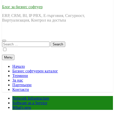
Блог за бизнес софтуер
ERP, CRM, BI, IP PBX, Е-търговия, Сигурност,
Виртуализация, Контрол на достъпа
Search
for:
Menu
Начало
Бизнес софтуерен каталог
Термини
За нас
Партньори
Контакти
Network Infrastructure
Software as a Service
What's new