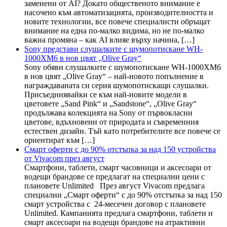
заменени от AI? Докато общественото внимание е
насочено към автоматизацията, производителността и
новите технологии, все повече специалисти обръщат
внимание на една по-малко видима, но не по-малко
важна промяна – как AI влияе върху начина, […]
Sony представи слушалките с шумопотискане WH-
1000XM6 в нов цвят „Olive Gray“
Sony обяви слушалките с шумопотискане WH-1000XM6
в нов цвят „Olive Gray“ – най-новото попълнение в
награждаваната си серия шумопотискащи слушалки.
Присъединявайки се към най-новите модели в
цветовете „Sand Pink“ и „Sandstone“, „Olive Gray“
продължава колекцията на Sony от първокласни
цветове, вдъхновени от природата и съвременния
естествен дизайн. Тъй като потребителите все повече се
ориентират към […]
Смарт оферти с до 90% отстъпка за над 150 устройства
от Vivacom през август
Смартфони, таблети, смарт часовници и аксесоари от
водещи брандове се предлагат на специални цени с
плановете Unlimited През август Vivacom предлага
специални „Смарт оферти“ с до 90% отстъпка за над 150
смарт устройства с 24-месечен договор с плановете
Unlimited. Кампанията предлага смартфони, таблети и
смарт аксесоари на водещи брандове на атрактивни