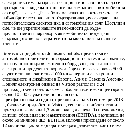
електроника има пазарната позиция и иновативността да се
превърне във водеща технологична компания в автомобилния
сектор“, каза Тал. „Разработваме решения, които съчетават
най-добрите технологии от бързоразвиващия се отрасъл на
потребителската електроника и автомобилния свят. Щастливи
сме, че ще укрепим нашите възможности да бъдем
предпочитаният партньор в автомобилната индустрия –
свързващото звено в стратегиите за мобилност на нашите
клиенти“.
Бизнесът, придобит от Johnson Controls, предоставя на
автомобилостроителите информационни системи за водачите,
информационно-развлекателно оборудване, свързаност и
електронни продукти за корпуса. Сделката засяга около 5000
служители, включително 1000 инженерни и електронни
специалисти и дизайнери в Европа, Азия и Северна Америка.
Новият електронен бизнес на Visteon разполага с 24
производствени обекта, осем глобални технически центъра и
около 10 500 служители по целия свят.
През финансовата година, приключила на 30 септември 2013
г., бизнесът, придобит от Visteon, генерира приблизителни
приходи в размер на 1,3 милиарда щ.д с печалба преди лихви,
данъци, обезценяване и амортизация (EBITDA), възлизаща на
около 58 милиона щ.д. EBITDA включва приспадане от около
12 милиона щ.д. за корпоративно разпределение, които няма