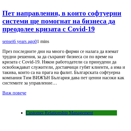
Пет направления, в които софтуерни
системи ще помогнат на бизнеса да
преодолее кризата с Covid-19
sensei
6 years ago
0
1 mins
През последните дни на много фирми се налага да вземат
трудни решения, за да съхранят бизнеса си по време на
кризата с Covid-19. Някои работодатели са принудени да
освобождават служители, доставчици губят клиенти, а има и
такива, които са на прага на фалит. Българската софтуерна
компания Тим ВИЖЪН България дава пет ценни насоки как
системите за управление…
Виж повече
Customer Relationship Management