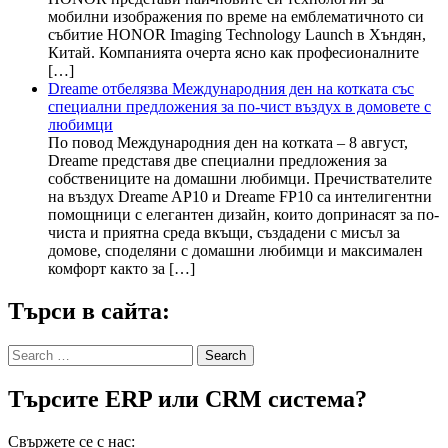
мобилни изображения по време на емблематичното си
събитие HONOR Imaging Technology Launch в Хъндян,
Китай. Компанията очерта ясно как професионалните
[…]
Dreame отбелязва Международния ден на котката със
специални предложения за по-чист въздух в домовете с
любимци
По повод Международния ден на котката – 8 август,
Dreame представя две специални предложения за
собствениците на домашни любимци. Пречиствателите
на въздух Dreame AP10 и Dreame FP10 са интелигентни
помощници с елегантен дизайн, които допринасят за по-
чиста и приятна среда вкъщи, създадени с мисъл за
домове, споделяни с домашни любимци и максимален
комфорт както за […]
Търси в сайта:
Search
for:
Търсите ERP или CRM система?
Свържете се с нас: