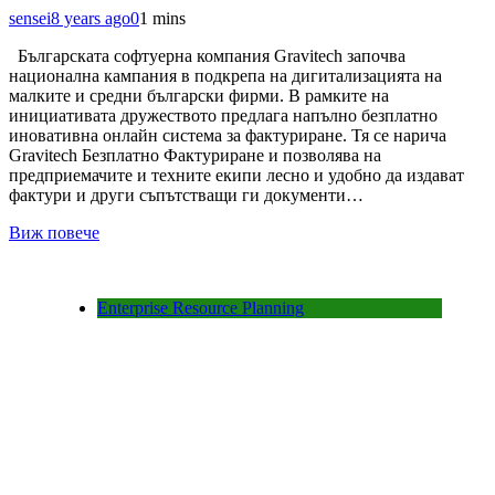
sensei
8 years ago
0
1 mins
Българската софтуерна компания Gravitech започва
национална кампания в подкрепа на дигитализацията на
малките и средни български фирми. В рамките на
инициативата дружеството предлага напълно безплатно
иновативна онлайн система за фактуриране. Тя се нарича
Gravitech Безплатно Фактуриране и позволява на
предприемачите и техните екипи лесно и удобно да издават
фактури и други съпътстващи ги документи…
Виж повече
Enterprise Resource Planning