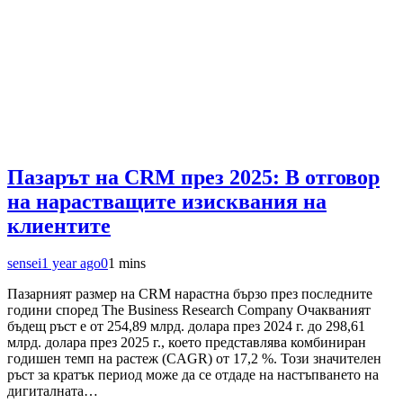
Пазарът на CRM през 2025: В отговор
на нарастващите изисквания на
клиентите
sensei
1 year ago
0
1 mins
Пазарният размер на CRM нарастна бързо през последните
години според The Business Research Company Очакваният
бъдещ ръст е от 254,89 млрд. долара през 2024 г. до 298,61
млрд. долара през 2025 г., което представлява комбиниран
годишен темп на растеж (CAGR) от 17,2 %. Този значителен
ръст за кратък период може да се отдаде на настъпването на
дигиталната…