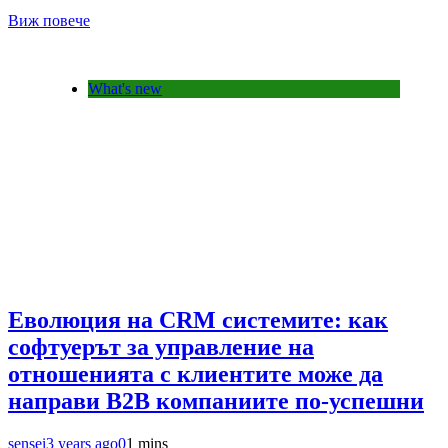
Виж повече
What's new
Еволюция на CRM системите: как
софтуерът за управление на
отношенията с клиентите може да
направи B2B компаниите по-успешни
sensei
3 years ago
0
1 mins