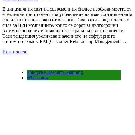
В динамичния свят на съвременния бизнес необходимостта от
ефективни инструменти за управление на взаимоотношенията
с клиентите е по-важна от всякога. Това важи с още по-голяма
сила за B2B компаниите, които се борят за дългосрочни
взаимоотношения и лоялност от страна на своите клиенти.
Тази тенденция увеличава значението на софтуерните
системи от клас CRM (Customer Relationship Management –…
Виж повече
Enterprise Resource Planning
What's new