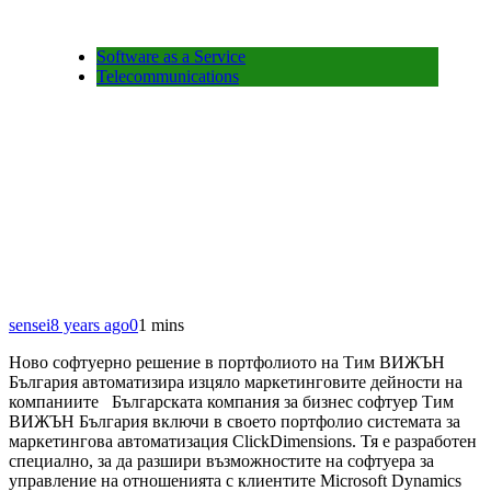
Software as a Service
Telecommunications
sensei
8 years ago
0
1 mins
Ново софтуерно решение в портфолиото на Тим ВИЖЪН
България автоматизира изцяло маркетинговите дейности на
компаниите Българската компания за бизнес софтуер Тим
ВИЖЪН България включи в своето портфолио системата за
маркетингова автоматизация ClickDimensions. Тя е разработен
специално, за да разшири възможностите на софтуера за
управление на отношенията с клиентите Microsoft Dynamics