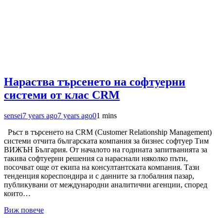
Нараства търсенето на софтуерни
системи от клас CRM
sensei
7 years ago
7 years ago
0
1 mins
Ръст в търсенето на CRM (Customer Relationship Management)
системи отчита българската компания за бизнес софтуер Тим
ВИЖЪН България. От началото на годината запитванията за
такива софтуерни решения са нараснали няколко пъти,
посочват още от екипа на консултантската компания. Тази
тенденция кореспондира и с данните за глобалния пазар,
публикувани от международни аналитични агенции, според
които…
Виж повече