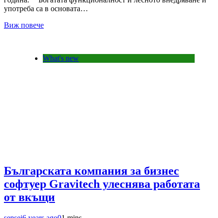
употреба са в основата…
Виж повече
What's new
Българската компания за бизнес
софтуер Gravitech улеснява работата
от вкъщи
sensei
6 years ago
0
1 mins