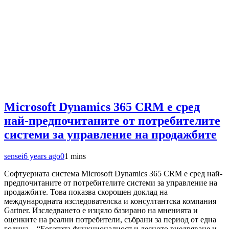
Microsoft Dynamics 365 CRM e сред
най-предпочитаните от потребителите
системи за управление на продажбите
sensei
6 years ago
0
1 mins
Софтуерната система Microsoft Dynamics 365 CRM e сред най-
предпочитаните от потребителите системи за управление на
продажбите. Това показва скорошен доклад на
международната изследователска и консултантска компания
Gartner. Изследването е изцяло базирано на мненията и
оценките на реални потребители, събрани за период от една
година. “Богатата функционалност и лесното внедряване и