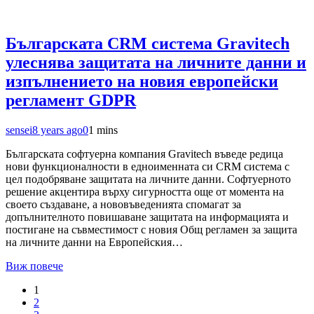
Българската CRM система Gravitech
улеснява защитата на личните данни и
изпълнението на новия европейски
регламент GDPR
sensei
8 years ago
0
1 mins
Българската софтуерна компания Gravitech въведе редица
нови функционалности в едноименната си CRM система с
цел подобряване защитата на личните данни. Софтуерното
решение акцентира върху сигурността още от момента на
своето създаване, а нововъведенията спомагат за
допълнителното повишаване защитата на информацията и
постигане на съвместимост с новия Общ регламен за защита
на личните данни на Европейския…
Виж повече
1
2