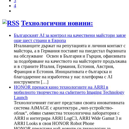
3
4
Технологични новини:
Българският AI за контрол на качествени майстори завзе
още шест страни в Европа
Италианците държат на репутацията и личния контакт с
майстора, а в Германия поставят на пиедестал бързината
на обслужване Освен в България и Гърция, офанзивата
за подобряване на качеството на майсторите продължава
и в страните Италия, Германия, Естония, Австрия,
Франция и Естония. Инициативата е българска и
благодарение на изработена у нас платформа с AI
инструменти […]
HONOR пренася кино технологиите на ARRI в
мобилното творчество на събитието Imaging Technology
Launch
Технологичният гигант представи своята иновативната
система AiMAGE с архитектура „чип-устройство-
облак“, обяви съвместна технологична лаборатория с
ARRI и интегрира ARRI LogC3, ARRI Wide Gamut 3 и
ARRI Looks в своя HONOR Robot Phone
HONOR представи най-новите си технологии за