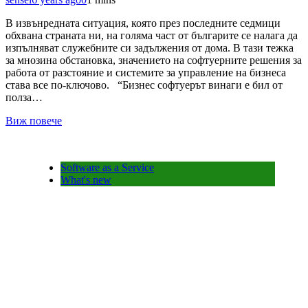
В извънредната ситуация, която през последните седмици
обхвана страната ни, на голяма част от българите се налага да
изпълняват служебните си задължения от дома. В тази тежка
за мнозина обстановка, значението на софтуерните решения за
работа от разстояние и системите за управление на бизнеса
става все по-ключово. “Бизнес софтуерът винаги е бил от
полза…
Виж повече
Software as a Service
What's new